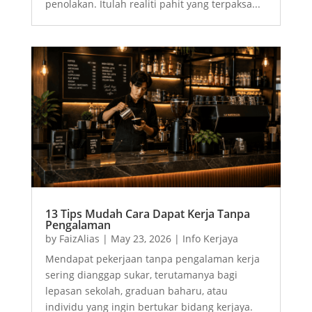
penolakan. Itulah realiti pahit yang terpaksa...
13 Tips Mudah Cara Dapat Kerja Tanpa
Pengalaman
by
FaizAlias
|
May 23, 2026
|
Info Kerjaya
Mendapat pekerjaan tanpa pengalaman kerja
sering dianggap sukar, terutamanya bagi
lepasan sekolah, graduan baharu, atau
individu yang ingin bertukar bidang kerjaya.