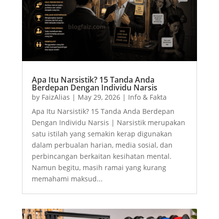
Apa Itu Narsistik? 15 Tanda Anda
Berdepan Dengan Individu Narsis
by
FaizAlias
|
May 29, 2026
|
Info & Fakta
Apa Itu Narsistik? 15 Tanda Anda Berdepan
Dengan Individu Narsis | Narsistik merupakan
satu istilah yang semakin kerap digunakan
dalam perbualan harian, media sosial, dan
perbincangan berkaitan kesihatan mental.
Namun begitu, masih ramai yang kurang
memahami maksud...