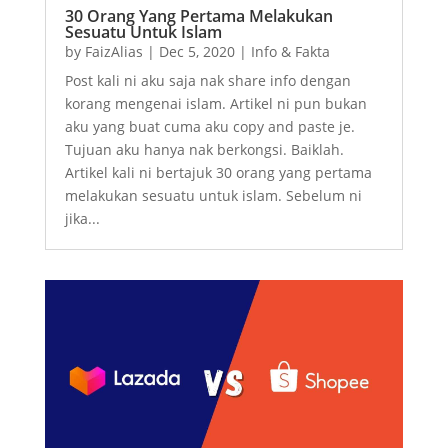
30 Orang Yang Pertama Melakukan
Sesuatu Untuk Islam
by
FaizAlias
|
Dec 5, 2020
|
Info & Fakta
Post kali ni aku saja nak share info dengan
korang mengenai islam. Artikel ni pun bukan
aku yang buat cuma aku copy and paste je.
Tujuan aku hanya nak berkongsi. Baiklah.
Artikel kali ni bertajuk 30 orang yang pertama
melakukan sesuatu untuk islam. Sebelum ni
jika...