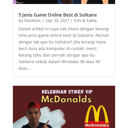
5 Jenis Game Online Best di Solitaire
by
FaizAlias
|
Sep 20, 2021
|
Info & Fakta
Dalam artikel ni saya nak share dengan korang
lima jenis game online best di Solitaire. Pernah
dengar tak apa itu Solitaire? Jika korang masa
kecil dulu ada komputer di rumah, mesti
korang tahu dan pernah dengar apa itu
Solitaire sebab dalam Windows 98 atau 99
dulu...