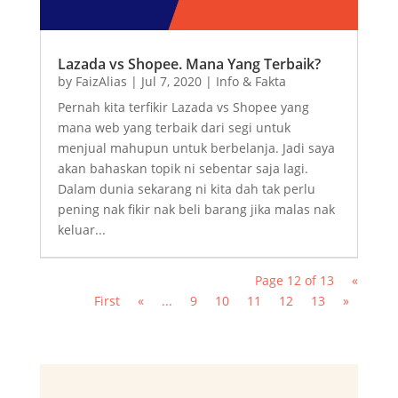
Lazada vs Shopee. Mana Yang Terbaik?
by
FaizAlias
|
Jul 7, 2020
|
Info & Fakta
Pernah kita terfikir Lazada vs Shopee yang
mana web yang terbaik dari segi untuk
menjual mahupun untuk berbelanja. Jadi saya
akan bahaskan topik ni sebentar saja lagi.
Dalam dunia sekarang ni kita dah tak perlu
pening nak fikir nak beli barang jika malas nak
keluar...
Page 12 of 13
«
First
«
...
9
10
11
12
13
»