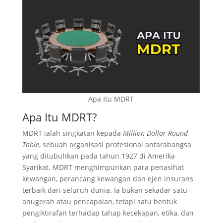
Apa Itu MDRT?
Sejarah dan Signifikan MDRT
Tahap-Tahap Dalam MDRT
Kelayakan MDRT: Kriteria yang Perlu
Dipenuhi
Kenapa Status MDRT Penting Untuk Ejen
Insurans?
Apa Itu MDRT
Bagaimana Ejen Insurans Boleh Capai Status
MDRT
Apa Itu MDRT?
Kesimpulan
MDRT ialah singkatan kepada
Million Dollar Round
Soalan Lazim (FAQ) Tentang Apa Itu MDRT
Table
, sebuah organisasi profesional antarabangsa
Apa maksud MDRT dalam kerjaya ejen
yang ditubuhkan pada tahun 1927 di Amerika
Syarikat. MDRT menghimpunkan para penasihat
insurans?
kewangan, perancang kewangan dan ejen insurans
Adakah status MDRT hanya berdasarkan
terbaik dari seluruh dunia. Ia bukan sekadar satu
jumlah jualan sahaja?
anugerah atau pencapaian, tetapi satu bentuk
Berapa komisen yang perlu dicapai untuk
pengiktirafan terhadap tahap kecekapan, etika, dan
layak MDRT?