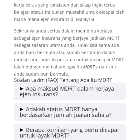
kerja keras yang konsisten dan sikap ingin terus
belajar, status ini bukan mustahil untuk dicapai oleh
mana-mana ejen insurans di Malaysia.
Sekiranya anda serius dalam membina kerjaya
sebagai ejen insurans yang berjaya, jadikan MDRT
sebagai sasaran utama anda. Tidak kira sama ada
anda baru bermula atau sudah bertahun dalam
industri ini, langkah pertama untuk mencapai MDRT
ialah dengan memahami
apa itu MDRT
– dan kini
anda sudah pun bermula.
Soalan Lazim (FAQ) Tentang Apa Itu MDRT
Apa maksud MDRT dalam kerjaya
ejen insurans?
MDRT bermaksud Million Dollar Round Table,
Adakah status MDRT hanya
iaitu satu pengiktirafan antarabangsa kepada
berdasarkan jumlah jualan sahaja?
ejen insurans dan penasihat kewangan yang
Tidak. Walaupun jumlah jualan atau komisen
mencapai prestasi jualan cemerlang serta
Berapa komisen yang perlu dicapai
adalah asas kelayakan, MDRT juga menekankan
untuk layak MDRT?
menunjukkan etika kerja yang tinggi.