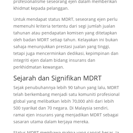
profesionalisme seseorang ejen dalam memberikan
Adakah semua syarikat insurans di Malaysia
khidmat kepada pelanggan.
mengiktiraf MDRT?
Untuk mendapat status MDRT, seseorang ejen perlu
Adakah ejen baru boleh mencapai MDRT
memenuhi kriteria tertentu dari segi jumlah jualan
dalam tahun pertama?
tahunan atau pendapatan komisen yang ditetapkan
Apakah kelebihan menjadi ahli MDRT?
oleh badan MDRT setiap tahun. Kelayakan ini bukan
Adakah status MDRT kekal seumur hidup?
sahaja menunjukkan prestasi jualan yang tinggi,
Bagaimana cara mendaftar atau
tetapi juga mencerminkan dedikasi, kepimpinan dan
mengesahkan kelayakan MDRT?
integriti ejen dalam bidang insurans dan
perkhidmatan kewangan.
Apakah perbezaan MDRT, COT dan TOT?
Bolehkah ejen insurans yang tidak fokus
Sejarah dan Signifikan MDRT
kepada jualan polisi nyawa mencapai MDRT?
Sejak penubuhannya lebih 90 tahun yang lalu, MDRT
Rujukan
telah berkembang menjadi satu komuniti profesional
global yang melibatkan lebih 70,000 ahli dari lebih
500 syarikat dan 70 negara. Di Malaysia sendiri,
ramai ejen insurans yang menjadikan MDRT sebagai
sasaran utama dalam kerjaya mereka.
Status MDRT membawa makna yang sangat besar. Ia