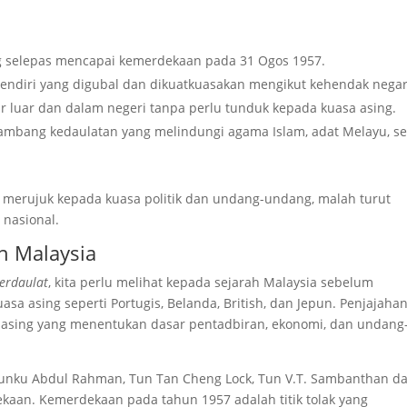
ng selepas mencapai kemerdekaan pada 31 Ogos 1957.
ndiri yang digubal dan dikuatkuasakan mengikut kehendak negar
 luar dan dalam negeri tanpa perlu tunduk kepada kuasa asing.
i lambang kedaulatan yang melindungi agama Islam, adat Melayu, se
a merujuk kepada kuasa politik dan undang-undang, malah turut
 nasional.
n Malaysia
erdaulat
, kita perlu melihat kepada sejarah Malaysia sebelum
sa asing seperti Portugis, Belanda, British, dan Jepun. Penjajahan
 asing yang menentukan dasar pentadbiran, ekonomi, dan undang
Tunku Abdul Rahman, Tun Tan Cheng Lock, Tun V.T. Sambanthan d
kaan. Kemerdekaan pada tahun 1957 adalah titik tolak yang