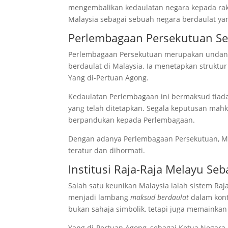
mengembalikan kedaulatan negara kepada raky
Malaysia sebagai sebuah negara berdaulat ya
Perlembagaan Persekutuan Se
Perlembagaan Persekutuan merupakan undang-
berdaulat di Malaysia. Ia menetapkan struktu
Yang di-Pertuan Agong.
Kedaulatan Perlembagaan ini bermaksud tiada 
yang telah ditetapkan. Segala keputusan mah
berpandukan kepada Perlembagaan.
Dengan adanya Perlembagaan Persekutuan, Ma
teratur dan dihormati.
Institusi Raja-Raja Melayu S
Salah satu keunikan Malaysia ialah sistem Ra
menjadi lambang
maksud berdaulat
dalam konte
bukan sahaja simbolik, tetapi juga memainka
Yang di-Pertuan Agong, sebagai Ketua Negara