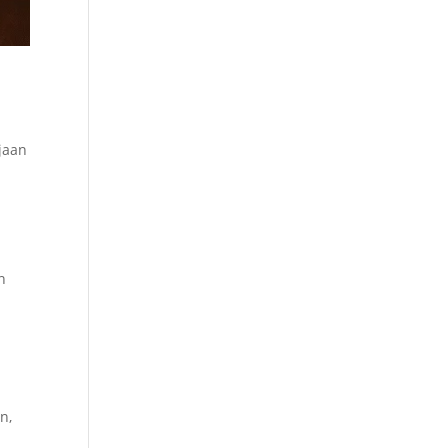
jaan
n
n
n,