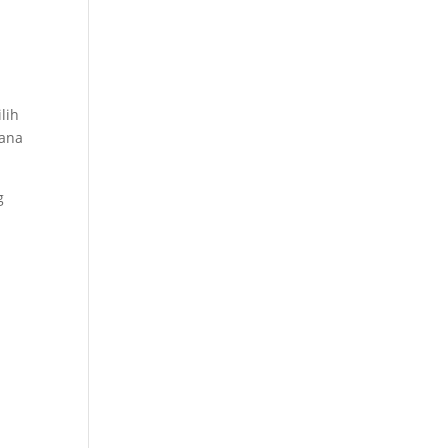
lih
rana
g