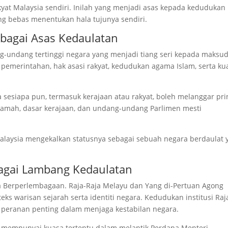
at Malaysia sendiri. Inilah yang menjadi asas kepada kedudukan
ng bebas menentukan hala tujunya sendiri.
bagai Asas Kedaulatan
undang tertinggi negara yang menjadi tiang seri kepada maksu
r pemerintahan, hak asasi rakyat, kedudukan agama Islam, serta ku
sesiapa pun, termasuk kerajaan atau rakyat, boleh melanggar pri
kamah, dasar kerajaan, dan undang-undang Parlimen mesti
laysia mengekalkan statusnya sebagai sebuah negara berdaulat 
ebagai Lambang Kedaulatan
ja Berperlembagaan. Raja-Raja Melayu dan Yang di-Pertuan Agong
ks warisan sejarah serta identiti negara. Kedudukan institusi Raj
n peranan penting dalam menjaga kestabilan negara.
, mempunyai kuasa tertentu dalam melantik Perdana Menteri,