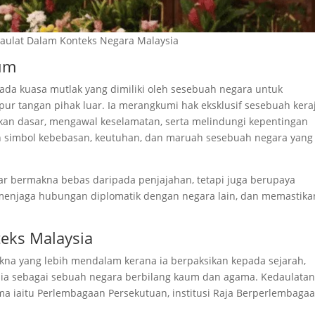
aulat Dalam Konteks Negara Malaysia
um
da kuasa mutlak yang dimiliki oleh sesebuah negara untuk
ur tangan pihak luar. Ia merangkumi hak eksklusif sesebuah kera
n dasar, mengawal keselamatan, serta melindungi kepentingan
n simbol kebebasan, keutuhan, dan maruah sesebuah negara yang
r bermakna bebas daripada penjajahan, tetapi juga berupaya
enjaga hubungan diplomatik dengan negara lain, dan memastika
eks Malaysia
 yang lebih mendalam kerana ia berpaksikan kepada sejarah,
sia sebagai sebuah negara berbilang kaum dan agama. Kedaulata
ma iaitu Perlembagaan Persekutuan, institusi Raja Berperlembagaa