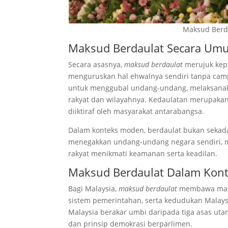
Rujukan
Maksud Berd
Maksud Berdaulat Secara Um
Secara asasnya,
maksud berdaulat
merujuk kepa
menguruskan hal ehwalnya sendiri tanpa camp
untuk menggubal undang-undang, melaksanaka
rakyat dan wilayahnya. Kedaulatan merupaka
diiktiraf oleh masyarakat antarabangsa.
Dalam konteks moden, berdaulat bukan sekada
menegakkan undang-undang negara sendiri, m
rakyat menikmati keamanan serta keadilan.
Maksud Berdaulat Dalam Kont
Bagi Malaysia,
maksud berdaulat
membawa makna
sistem pemerintahan, serta kedudukan Malay
Malaysia berakar umbi daripada tiga asas uta
dan prinsip demokrasi berparlimen.