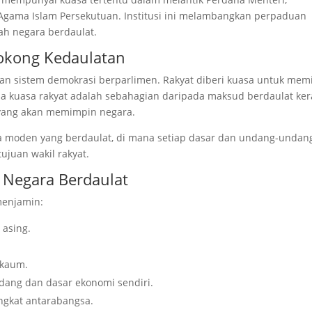
Agama Islam Persekutuan. Institusi ini melambangkan perpaduan
ah negara berdaulat.
okong Kedaulatan
lkan sistem demokrasi berparlimen. Rakyat diberi kuasa untuk memi
kna kuasa rakyat adalah sebahagian daripada maksud berdaulat ke
yang akan memimpin negara.
ra moden yang berdaulat, di mana setiap dasar dan undang-undan
ujuan wakil rakyat.
 Negara Berdaulat
menjamin:
asing.
 kaum.
ng dan dasar ekonomi sendiri.
ngkat antarabangsa.