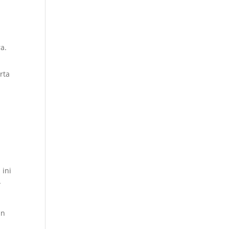
a.
rta
 ini
-
an