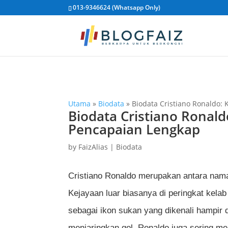
013-9346624 (Whatsapp Only)
Utama
»
Biodata
»
Biodata Cristiano Ronaldo:
Biodata Cristiano Ronald
Pencapaian Lengkap
by
FaizAlias
|
Biodata
Cristiano Ronaldo merupakan antara nama
Kejayaan luar biasanya di peringkat kela
sebagai ikon sukan yang dikenali hampir 
menjaringkan gol, Ronaldo juga sering men