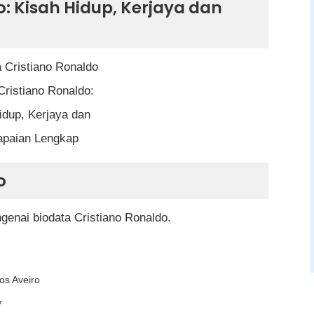
o: Kisah Hidup, Kerjaya dan
baran
Cristiano Ronaldo:
idup, Kerjaya dan
apaian Lengkap
o
enai biodata Cristiano Ronaldo.
n Portugal
os Aveiro
o
7