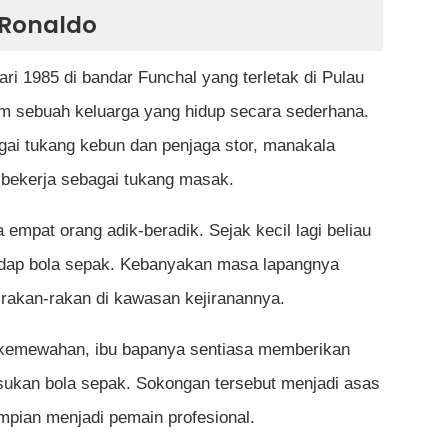
ano Ronaldo bersama Portugal?
 Ronaldo
enangi Ballon d'Or?
ari 1985 di bandar Funchal yang terletak di Pulau
 sering menjadi rujukan peminat bola sepak?
lam sebuah keluarga yang hidup secara sederhana.
gai tukang kebun dan penjaga stor, manakala
 bekerja sebagai tukang masak.
mpat orang adik-beradik. Sejak kecil lagi beliau
dap bola sepak. Kebanyakan masa lapangnya
rakan-rakan di kawasan kejiranannya.
 kemewahan, ibu bapanya sentiasa memberikan
sukan bola sepak. Sokongan tersebut menjadi asas
mpian menjadi pemain profesional.