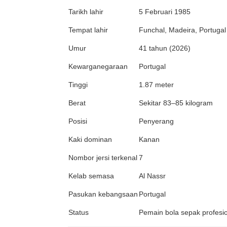
Kehidupan Peribadi Cristiano Ronald
Tarikh lahir
5 Februari 1985
Aktiviti Amal dan Kebajikan
Tempat lahir
Funchal, Madeira, Portugal
Pengaruh Cristiano Ronaldo Dalam D
Umur
41 tahun (2026)
Fakta Menarik Tentang Cristiano Ron
Kewarganegaraan
Portugal
Kesimpulan
Tinggi
1.87 meter
Soalan Lazim (FAQ)
Berat
Sekitar 83–85 kilogram
Siapakah Cristiano Ronaldo?
Posisi
Penyerang
Apakah nama penuh Cristiano Ron
Kaki dominan
Kanan
Mengapa Cristiano Ronaldo dikena
Nombor jersi terkenal
7
Berapa umur Cristiano Ronaldo?
Kelab semasa
Al Nassr
Apakah posisi utama Cristiano Ron
Pasukan kebangsaan
Portugal
Kelab manakah yang pernah diwakil
Status
Pemain bola sepak profesi
Berapakah ketinggian Cristiano Ro