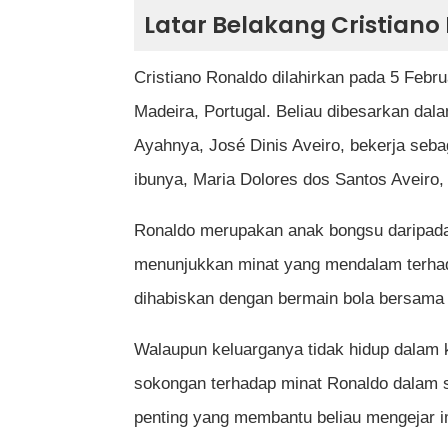
Apakah pencapaian terbesar Cristi
Latar Belakang Cristiano
Berapa kali Cristiano Ronaldo mem
Cristiano Ronaldo dilahirkan pada 5 Febru
Mengapa biodata Cristiano Ronaldo
Madeira, Portugal. Beliau dibesarkan da
Rujukan
Ayahnya, José Dinis Aveiro, bekerja seba
ibunya, Maria Dolores dos Santos Aveiro,
Ronaldo merupakan anak bongsu daripada e
menunjukkan minat yang mendalam terha
dihabiskan dengan bermain bola bersama 
Walaupun keluarganya tidak hidup dalam
sokongan terhadap minat Ronaldo dalam 
penting yang membantu beliau mengejar i