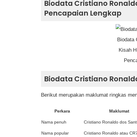
Biodata Cristiano Ronald
Biodata Cristiano Ronaldo
Pencapaian Lengkap
Latar Belakang Cristiano Ronaldo
Zaman Kanak-Kanak yang Penuh Ca
Permulaan Kerjaya Bola Sepak
Biodata 
Perpindahan ke Manchester United
Kisah H
Era Gemilang Bersama Real Madrid
Penc
Pengembaraan Bersama Juventus
Biodata Cristiano Ronald
Kembali ke Manchester United
Menyertai Al Nassr
Berikut merupakan maklumat ringkas meng
Kerjaya Bersama Pasukan Kebangsaa
Perkara
Maklumat
Gaya Permainan Cristiano Ronaldo
Senarai Anugerah Individu
Nama penuh
Cristiano Ronaldo dos Sant
Rekod-Rekod Hebat Cristiano Ronald
Nama popular
Cristiano Ronaldo atau CR