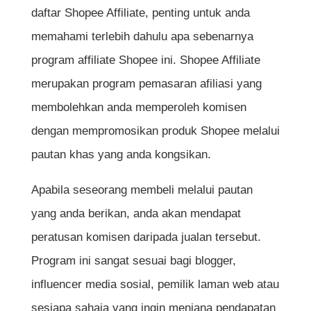
daftar Shopee Affiliate, penting untuk anda
Langkah 5: Akses Dashboard Dan
memahami terlebih dahulu apa sebenarnya
Dapatkan Pautan Affiliate Anda
program affiliate Shopee ini. Shopee Affiliate
Langkah 6: Promosi Produk Dan Jana
merupakan program pemasaran afiliasi yang
Komisen
membolehkan anda memperoleh komisen
Langkah 7: Pantau Prestasi Affiliate Anda
dengan mempromosikan produk Shopee melalui
pautan khas yang anda kongsikan.
Tips Tambahan Untuk Berjaya Sebagai
Apabila seseorang membeli melalui pautan
Shopee Affiliate
yang anda berikan, anda akan mendapat
peratusan komisen daripada jualan tersebut.
Kesilapan Umum Yang Perlu Dielakkan
Program ini sangat sesuai bagi blogger,
Ketika Daftar Shopee Affiliate
influencer media sosial, pemilik laman web atau
Kesimpulan
sesiapa sahaja yang ingin menjana pendapatan