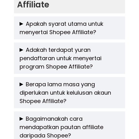
Affiliate
Apakah syarat utama untuk
menyertai Shopee Affiliate?
Shopee menetapkan beberapa syarat utama,
Adakah terdapat yuran
pendaftaran untuk menyertai
antaranya anda mestilah memiliki platform
program Shopee Affiliate?
media sosial atau blog yang aktif,
mempunyai kandungan yang relevan, serta
Tidak. Pendaftaran Shopee Affiliate adalah
Berapa lama masa yang
audiens yang jelas. Anda juga perlu berumur
diperlukan untuk kelulusan akaun
percuma. Anda tidak perlu membayar
Shopee Affiliate?
sekurang-kurangnya 18 tahun untuk
sebarang yuran untuk menyertai dan mula
menyertai program ini.
mempromosikan produk dari Shopee.
Tempoh kelulusan biasanya mengambil masa
Bagaimanakah cara
mendapatkan pautan affiliate
antara 1 hingga 7 hari bekerja. Anda akan
daripada Shopee?
menerima makluman melalui emel sama ada