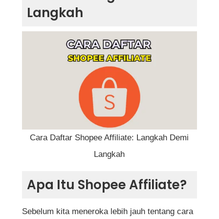
Apa Itu Shopee Affiliate?
Langkah
Kelebihan Menyertai Program Shopee
Affiliate
Cara Daftar Shopee Affiliate: Panduan
Lengkap
Langkah 1: Akses Halaman Rasmi Shopee
Affiliate
Langkah 2: Isi Maklumat Peribadi Anda
Cara Daftar Shopee Affiliate: Langkah Demi
Langkah
Langkah 3: Masukkan Maklumat Media
Sosial Atau Platform Promosi
Apa Itu Shopee Affiliate?
Langkah 4: Tunggu Proses Pengesahan
Sebelum kita meneroka lebih jauh tentang cara
Dan Kelulusan Akaun