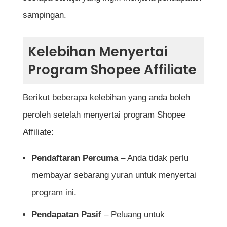
Soalan Lazim Tentang Cara Daftar Shopee
sampingan.
Affiliate
Apakah syarat utama untuk menyertai
Kelebihan Menyertai
Shopee Affiliate?
Program Shopee Affiliate
Adakah terdapat yuran pendaftaran untuk
Berikut beberapa kelebihan yang anda boleh
menyertai program Shopee Affiliate?
peroleh setelah menyertai program Shopee
Berapa lama masa yang diperlukan untuk
Affiliate:
kelulusan akaun Shopee Affiliate?
Pendaftaran Percuma
– Anda tidak perlu
Bagaimanakah cara mendapatkan pautan
membayar sebarang yuran untuk menyertai
affiliate daripada Shopee?
program ini.
Berapa peratus komisen yang Shopee
Pendapatan Pasif
– Peluang untuk
tawarkan kepada affiliate?