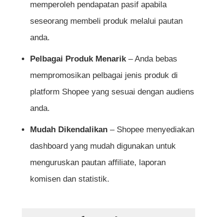
memperoleh pendapatan pasif apabila
Bilakah komisen Shopee Affiliate akan
seseorang membeli produk melalui pautan
dibayar?
anda.
Bolehkah saya mempromosikan sebarang
Pelbagai Produk Menarik
– Anda bebas
produk dari Shopee?
mempromosikan pelbagai jenis produk di
Adakah saya boleh menggunakan lebih
platform Shopee yang sesuai dengan audiens
daripada satu platform media sosial untuk
anda.
mempromosikan produk?
Mudah Dikendalikan
– Shopee menyediakan
Adakah Shopee Affiliate terbuka kepada
dashboard yang mudah digunakan untuk
semua pengguna Shopee?
menguruskan pautan affiliate, laporan
komisen dan statistik.
Apakah kesilapan yang sering berlaku
ketika mendaftar Shopee Affiliate?