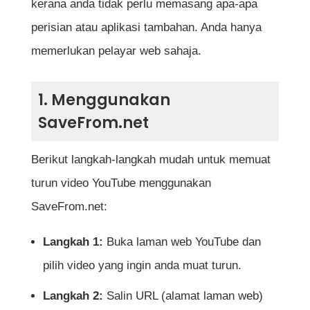
Bolehkah saya muat turun video YouTube
kerana anda tidak perlu memasang apa-apa
terus daripada aplikasi YouTube sendiri?
perisian atau aplikasi tambahan. Anda hanya
memerlukan pelayar web sahaja.
Adakah saya perlukan sambungan internet
yang laju untuk muat turun video YouTube?
1. Menggunakan
Mengapa video yang dimuat turun tiada
SaveFrom.net
audio atau tidak boleh dimainkan?
Berikut langkah-langkah mudah untuk memuat
Adakah terdapat risiko virus atau malware
turun video YouTube menggunakan
ketika memuat turun video YouTube?
SaveFrom.net:
Rujukan
Langkah 1:
Buka laman web YouTube dan
pilih video yang ingin anda muat turun.
Langkah 2:
Salin URL (alamat laman web)