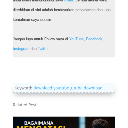
anda boleh menghubungi saya
disini
. Semua artikel yang
diterbitkan di sini adalah berdasarkan pengalaman dan juga
kemahiran saya sendiri.
Jangan lupa untuk Follow saya di
YouTube
,
Facebook
,
Instagram
dan
Twitter
.
Keyword:
download youtube
,
utube download
Related Post: