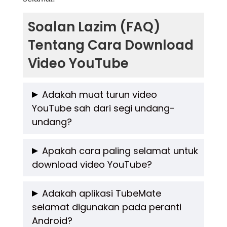
Soalan Lazim (FAQ)
Tentang Cara Download
Video YouTube
Adakah muat turun video
YouTube sah dari segi undang-
undang?
Secara umumnya, YouTube tidak
Apakah cara paling selamat untuk
download video YouTube?
membenarkan pengguna memuat turun video
tanpa kebenaran pemilik kandungan. Jika
Cara paling selamat adalah dengan
Adakah aplikasi TubeMate
anda memuat turun video untuk kegunaan
selamat digunakan pada peranti
menggunakan laman web atau aplikasi yang
peribadi tanpa tujuan komersial, biasanya ini
Android?
popular, dipercayai, serta bebas daripada