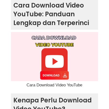
Cara Download Video YouTube: Panduan
Cara Download Video
Lengkap dan Terperinci
YouTube: Panduan
Kenapa Perlu Download Video YouTube?
Lengkap dan Terperinci
Cara Download Video YouTube Secara Online
(Tanpa Aplikasi)
1. Menggunakan SaveFrom.net
2. Menggunakan Y2Mate.com
Cara Download Video YouTube Menggunakan
Perisian Komputer
Cara Download Video YouTube
1. 4K Video Downloader
Kenapa Perlu Download
2. Internet Download Manager (IDM)