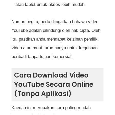
atau tablet untuk akses lebih mudah.
segi undang-undang?
Apakah cara paling selamat untuk
Namun begitu, perlu diingatkan bahawa video
download video YouTube?
YouTube adalah dilindungi oleh hak cipta. Oleh
Adakah aplikasi TubeMate selamat
itu, pastikan anda mendapat keizinan pemilik
digunakan pada peranti Android?
video atau muat turun hanya untuk kegunaan
Bolehkah saya memuat turun video
peribadi tanpa tujuan komersial.
YouTube dalam resolusi HD?
Cara Download Video
Adakah video yang saya download akan
YouTube Secara Online
tamat tempoh selepas masa tertentu?
(Tanpa Aplikasi)
Mengapa sesetengah video YouTube tidak
boleh dimuat turun?
Kaedah ini merupakan cara paling mudah