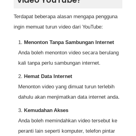
Video YouTube?
Cara Download Video YouTube Melalui
Terdapat beberapa alasan mengapa pengguna
Telefon Pintar (Android & iOS)
ingin memuat turun video dari YouTube:
Untuk Android: Menggunakan TubeMate
Menonton Tanpa Sambungan Internet
Untuk iOS: Menggunakan Documents by
Anda boleh menonton video secara berulang
Readdle
kali tanpa perlu sambungan internet.
Hemat Data Internet
Tips Penting Ketika Download Video YouTube
Menonton video yang dimuat turun terlebih
dahulu akan menjimatkan data internet anda.
Kesimpulan
Soalan Lazim (FAQ) Tentang Cara Download
Kemudahan Akses
Anda boleh memindahkan video tersebut ke
Video YouTube
peranti lain seperti komputer, telefon pintar
Adakah muat turun video YouTube sah dari