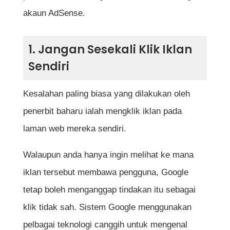
Bagaimana cara mengetahui jika terdapat
akaun AdSense.
masalah pada akaun AdSense?
Adakah terlalu banyak iklan pada satu
1. Jangan Sesekali Klik Iklan
halaman boleh menyebabkan masalah?
Sendiri
Apakah yang perlu dilakukan jika berlaku
Kesalahan paling biasa yang dilakukan oleh
lonjakan trafik secara tiba-tiba?
penerbit baharu ialah mengklik iklan pada
Adakah penggunaan VPN boleh
laman web mereka sendiri.
menyebabkan akaun AdSense diban?
Bolehkah akaun AdSense yang telah
Walaupun anda hanya ingin melihat ke mana
diban dipulihkan semula?
iklan tersebut membawa pengguna, Google
tetap boleh menganggap tindakan itu sebagai
Rujukan
klik tidak sah. Sistem Google menggunakan
pelbagai teknologi canggih untuk mengenal