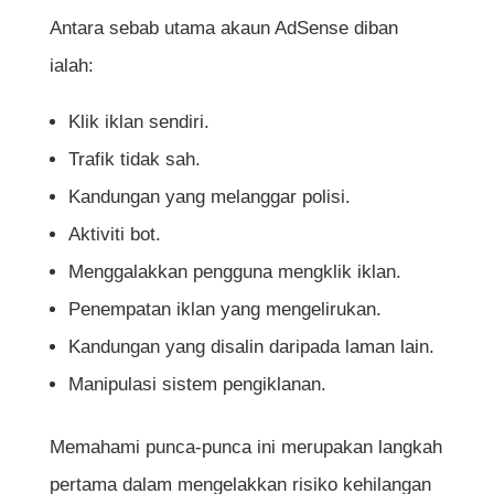
Soalan Lazim (FAQ) Mengenai Cara Elak
Antara sebab utama akaun AdSense diban
Akaun Google AdSense Kena Ban
ialah:
Adakah saya boleh klik iklan di laman
Klik iklan sendiri.
web sendiri untuk tujuan semakan?
Trafik tidak sah.
Adakah akaun AdSense boleh diban
Kandungan yang melanggar polisi.
kerana klik daripada ahli keluarga?
Aktiviti bot.
Bolehkah saya membeli trafik untuk
Menggalakkan pengguna mengklik iklan.
meningkatkan pendapatan AdSense?
Penempatan iklan yang mengelirukan.
Apakah jenis kandungan yang tidak
Kandungan yang disalin daripada laman lain.
dibenarkan oleh Google AdSense?
Manipulasi sistem pengiklanan.
Adakah kandungan yang disalin daripada
laman web lain boleh menyebabkan
Memahami punca-punca ini merupakan langkah
akaun diban?
pertama dalam mengelakkan risiko kehilangan