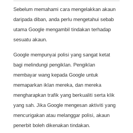
8. Pantau Trafik Secara Berkala
Sebelum memahami cara mengelakkan akaun
9. Lindungi Laman Web Daripada Bot dan
daripada diban, anda perlu mengetahui sebab
Serangan Spam
utama Google mengambil tindakan terhadap
10. Sentiasa Ikuti Polisi AdSense Terkini
sesuatu akaun.
11. Jangan Kongsi Akaun Dengan
Individu Tidak Dipercayai
Google mempunyai polisi yang sangat ketat
12. Pastikan Trafik Datang Dari Sumber
bagi melindungi pengiklan. Pengiklan
Berkualiti
membayar wang kepada Google untuk
13. Semak Amaran Dalam Akaun
memaparkan iklan mereka, dan mereka
AdSense
mengharapkan trafik yang berkualiti serta klik
yang sah. Jika Google mengesan aktiviti yang
Jadual Ringkasan Cara Elak Akaun Google
mencurigakan atau melanggar polisi, akaun
AdSense Kena Ban
penerbit boleh dikenakan tindakan.
Kesimpulan