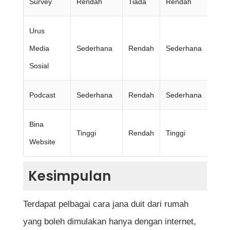
Survey
Rendah
Tiada
Rendah
Ma
Urus
Media
Sederhana
Rendah
Sederhana
Akt
Sosial
Podcast
Sederhana
Rendah
Sederhana
Su
Bina
Tinggi
Rendah
Tinggi
Mah
Website
Kesimpulan
Terdapat pelbagai cara jana duit dari rumah
yang boleh dimulakan hanya dengan internet,