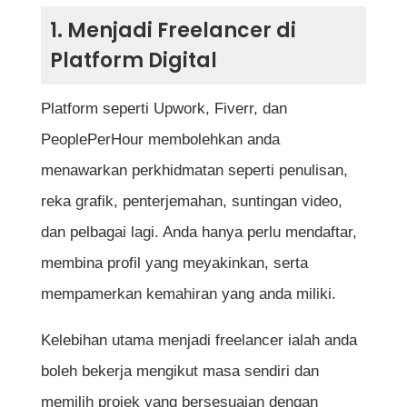
9. Menjadi Penulis Kandungan (Content
1. Menjadi Freelancer di
Writer)
Platform Digital
10. Menjual Gambar di Platform Stok Foto
Platform seperti Upwork, Fiverr, dan
11. Menjadi Pereka Grafik
PeoplePerHour membolehkan anda
12. Buat Duit Dengan Survey Online
menawarkan perkhidmatan seperti penulisan,
13. Mengurus Media Sosial Perniagaan
reka grafik, penterjemahan, suntingan video,
dan pelbagai lagi. Anda hanya perlu mendaftar,
14. Menjadi Podcaster
membina profil yang meyakinkan, serta
15. Menjual Servis Pembangunan Website
mempamerkan kemahiran yang anda miliki.
Kelebihan utama menjadi freelancer ialah anda
Jadual Ringkasan 15 Cara Jana Duit Dari
boleh bekerja mengikut masa sendiri dan
Rumah
memilih projek yang bersesuaian dengan