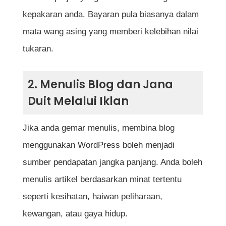
Kesimpulan
kepakaran anda. Bayaran pula biasanya dalam
Soalan Lazim Cara Jana Duit Dari Rumah
mata wang asing yang memberi kelebihan nilai
Berapa lama masa yang diperlukan untuk
tukaran.
nampak hasil jika cuba cara jana duit dari
rumah?
2. Menulis Blog dan Jana
Duit Melalui Iklan
Adakah perlu modal besar untuk mula jana
duit dari rumah menggunakan internet?
Jika anda gemar menulis, membina blog
Bolehkah pelajar atau suri rumah
menggunakan WordPress boleh menjadi
melakukan semua ini?
sumber pendapatan jangka panjang. Anda boleh
menulis artikel berdasarkan minat tertentu
Antara semua kaedah, yang mana paling
seperti kesihatan, haiwan peliharaan,
cepat menjana pendapatan?
kewangan, atau gaya hidup.
Perlukah kemahiran teknikal yang tinggi