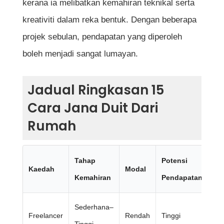
kerana ia melibatkan kemahiran teknikal serta
kreativiti dalam reka bentuk. Dengan beberapa
projek sebulan, pendapatan yang diperoleh
boleh menjadi sangat lumayan.
Jadual Ringkasan 15
Cara Jana Duit Dari
Rumah
Tahap
Potensi
Kaedah
Modal
Se
Kemahiran
Pendapatan
Sederhana–
Ind
Freelancer
Rendah
Tinggi