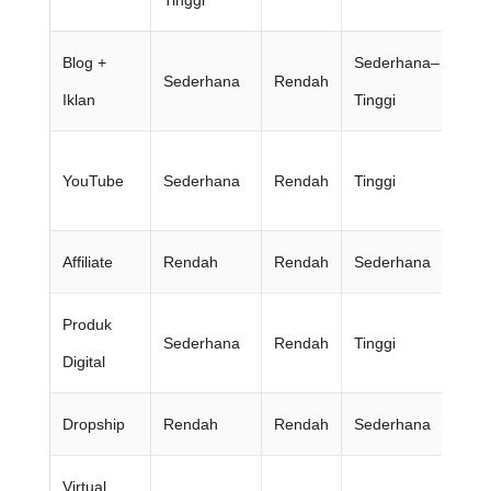
Tinggi
be
Blog +
Sederhana–
Sederhana
Rendah
Su
Iklan
Tinggi
Su
YouTube
Sederhana
Rendah
Tinggi
be
Affiliate
Rendah
Rendah
Sederhana
Ad
Produk
Sederhana
Rendah
Tinggi
Kre
Digital
Dropship
Rendah
Rendah
Sederhana
Mi
Virtual