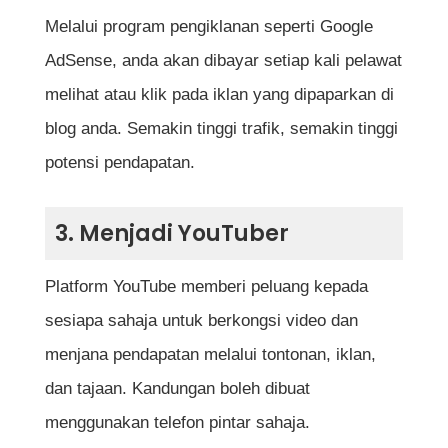
untuk bermula?
Melalui program pengiklanan seperti Google
AdSense, anda akan dibayar setiap kali pelawat
Adakah pendapatan dari rumah ini boleh
melihat atau klik pada iklan yang dipaparkan di
dijadikan sumber pendapatan utama?
blog anda. Semakin tinggi trafik, semakin tinggi
Bagaimana cara kekalkan konsistensi
potensi pendapatan.
apabila bekerja dari rumah?
Perlu fokus satu cara sahaja atau boleh
3. Menjadi YouTuber
buat beberapa serentak?
Platform YouTube memberi peluang kepada
sesiapa sahaja untuk berkongsi video dan
Rujukan
menjana pendapatan melalui tontonan, iklan,
dan tajaan. Kandungan boleh dibuat
menggunakan telefon pintar sahaja.