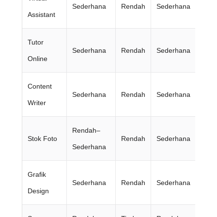
Sederhana
Rendah
Sederhana
Ter
Assistant
Tutor
Sederhana
Rendah
Sederhana
Ma
Online
Content
Sederhana
Rendah
Sederhana
Mi
Writer
Rendah–
Stok Foto
Rendah
Sederhana
Min
Sederhana
Grafik
Sederhana
Rendah
Sederhana
Kre
Design