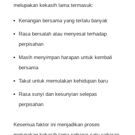
melupakan kekasih lama termasuk:
lupakan kekasih lama?
Kenangan bersama yang terlalu banyak
Patutkah saya berkawan semula dengan
bekas kekasih?
Rasa bersalah atau menyesal terhadap
perpisahan
Adakah salah jika saya masih merindui
bekas kekasih?
Masih menyimpan harapan untuk kembali
bersama
Bagaimana jika bekas kekasih cuba
kembali semula?
Takut untuk memulakan kehidupan baru
Perlukah saya padam semua gambar dan
Rasa sunyi dan kesunyian selepas
kenangan bersamanya?
perpisahan
Adakah normal untuk merasa sunyi
Kesemua faktor ini menjadikan proses
selepas putus cinta?
melupakan kekasih lama sebagai satu cabaran