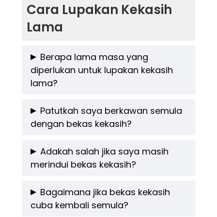
Cara Lupakan Kekasih
Lama
Berapa lama masa yang
diperlukan untuk lupakan kekasih
lama?
Tiada tempoh masa yang tetap kerana setiap
Patutkah saya berkawan semula
dengan bekas kekasih?
individu berbeza. Namun secara umum, ia
boleh mengambil masa beberapa minggu
Tidak digalakkan dalam tempoh awal
Adakah salah jika saya masih
hingga beberapa bulan bergantung kepada
merindui bekas kekasih?
perpisahan kerana emosi masih belum stabil.
kedalaman hubungan dan cara seseorang
Berkawan semula hanya sesuai jika kedua-
Tidak salah. Merindui seseorang yang
menguruskan emosinya. Yang penting, beri
Bagaimana jika bekas kekasih
dua pihak sudah benar-benar move on dan
cuba kembali semula?
pernah penting dalam hidup adalah perkara
masa kepada diri sendiri untuk sembuh
hubungan itu tidak mengganggu proses