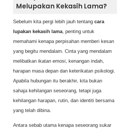
Baru Secara Tergesa-Gesa
Melupakan Kekasih Lama?
6. Fokus Kepada Diri Sendiri dan Matlamat
Sebelum kita pergi lebih jauh tentang
cara
Hidup
lupakan kekasih lama
, penting untuk
7. Elakkan Diri Daripada Nostalgia
memahami kenapa perpisahan memberi kesan
8. Belajar Memaafkan dan Melepaskan
yang begitu mendalam. Cinta yang mendalam
melibatkan ikatan emosi, kenangan indah,
9. Berdoa dan Mohon Kekuatan dari Tuhan
harapan masa depan dan keterikatan psikologi.
10. Percaya Bahawa Masa Akan
Apabila hubungan itu berakhir, kita bukan
Menyembuhkan Segalanya
sahaja kehilangan seseorang, tetapi juga
Kesimpulan
kehilangan harapan, rutin, dan identiti bersama
Soalan Lazim Berkaitan Cara Lupakan
yang telah dibina.
Kekasih Lama
Antara sebab utama kenapa seseorang sukar
Berapa lama masa yang diperlukan untuk