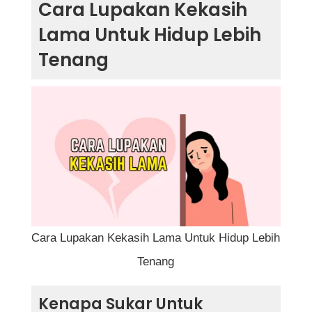
Cara Lupakan Kekasih
Lebih Tenang
Lama Untuk Hidup Lebih
Kenapa Sukar Untuk Melupakan Kekasih
Tenang
Lama?
1. Terima Hakikat Bahawa Hubungan Itu
Sudah Berakhir
2. Jauhkan Diri Secara Fizikal dan Digital
3. Luahkan Perasaan Dengan Cara Yang
Sihat
Cara Lupakan Kekasih Lama Untuk Hidup Lebih
4. Sibukkan Diri Dengan Aktiviti Positif
Tenang
5. Jangan Cuba Mengganti Dengan Orang
Kenapa Sukar Untuk