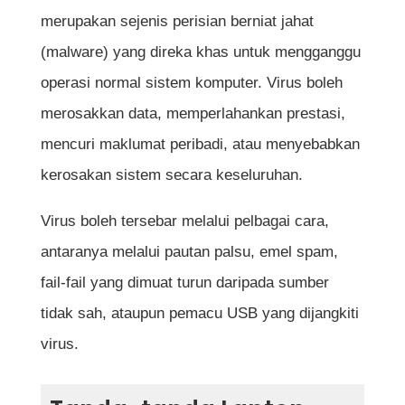
Langkah 6: Buang Program yang
merupakan sejenis perisian berniat jahat
Mencurigakan
(malware) yang direka khas untuk mengganggu
Langkah 7: Bersihkan Browser daripada
operasi normal sistem komputer. Virus boleh
Virus dan Malware
merosakkan data, memperlahankan prestasi,
mencuri maklumat peribadi, atau menyebabkan
Langkah 8: Kemaskini Sistem Operasi dan
kerosakan sistem secara keseluruhan.
Antivirus Secara Berkala
Virus boleh tersebar melalui pelbagai cara,
Pencegahan Virus Komputer untuk Masa
antaranya melalui pautan palsu, emel spam,
Depan
fail-fail yang dimuat turun daripada sumber
tidak sah, ataupun pemacu USB yang dijangkiti
Kesimpulan
virus.
Soalan Lazim Mengenai Cara Menghapus
Virus di Laptop