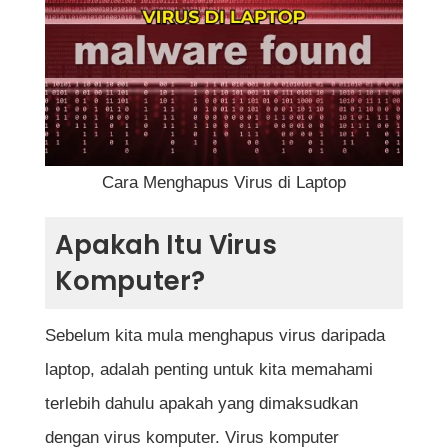
Langkah Terperinci
Langkah 1: Putuskan Sambungan Internet
Segera
Langkah 2: Masuk ke Safe Mode (Mod
Selamat)
Cara Menghapus Virus di Laptop
Langkah 3: Hapus Fail Sementara
Apakah Itu Virus
(Temporary Files)
Komputer?
Langkah 4: Gunakan Antivirus untuk
Mengimbas Laptop
Sebelum kita mula menghapus virus daripada
laptop, adalah penting untuk kita memahami
Langkah 5: Gunakan Perisian
terlebih dahulu apakah yang dimaksudkan
Malwarebytes Anti-Malware
dengan virus komputer. Virus komputer