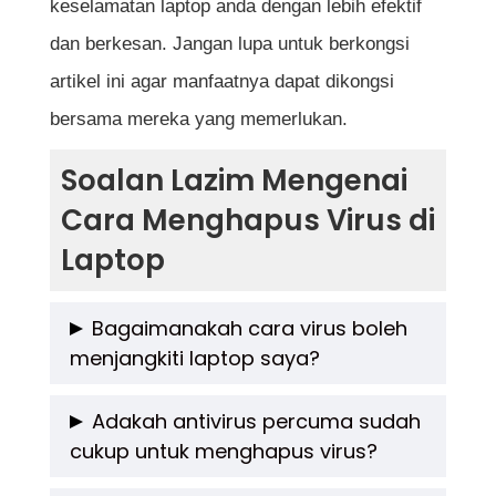
keselamatan laptop anda dengan lebih efektif
dan berkesan. Jangan lupa untuk berkongsi
artikel ini agar manfaatnya dapat dikongsi
bersama mereka yang memerlukan.
Soalan Lazim Mengenai
Cara Menghapus Virus di
Laptop
Bagaimanakah cara virus boleh
menjangkiti laptop saya?
Virus komputer biasanya menjangkiti laptop
Adakah antivirus percuma sudah
cukup untuk menghapus virus?
melalui pautan atau lampiran emel
mencurigakan, pemacu USB, laman web