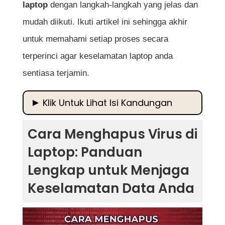
laptop
dengan langkah-langkah yang jelas dan
mudah diikuti. Ikuti artikel ini sehingga akhir
untuk memahami setiap proses secara
terperinci agar keselamatan laptop anda
sentiasa terjamin.
Klik Untuk Lihat Isi Kandungan
Cara Menghapus Virus di Laptop: Panduan
Cara Menghapus Virus di
Lengkap untuk Menjaga Keselamatan Data
Laptop: Panduan
Anda
Lengkap untuk Menjaga
Apakah Itu Virus Komputer?
Keselamatan Data Anda
Tanda-tanda Laptop Dijangkiti Virus
Cara Menghapus Virus di Laptop dengan