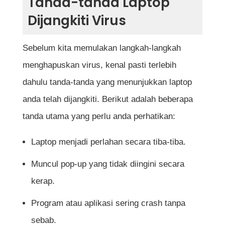
Tanda-tanda Laptop
Bagaimanakah cara virus boleh
Dijangkiti Virus
menjangkiti laptop saya?
Adakah antivirus percuma sudah cukup
Sebelum kita memulakan langkah-langkah
untuk menghapus virus?
menghapuskan virus, kenal pasti terlebih
dahulu tanda-tanda yang menunjukkan laptop
Adakah virus boleh menyebabkan
anda telah dijangkiti. Berikut adalah beberapa
kerosakan kekal pada laptop?
tanda utama yang perlu anda perhatikan:
Berapa kerap saya perlu mengimbas laptop
Laptop menjadi perlahan secara tiba-tiba.
dengan antivirus?
Muncul pop-up yang tidak diingini secara
Apakah tanda paling jelas laptop saya
kerap.
dijangkiti virus?
Program atau aplikasi sering crash tanpa
Adakah memasang lebih daripada satu
sebab.
antivirus membantu meningkatkan