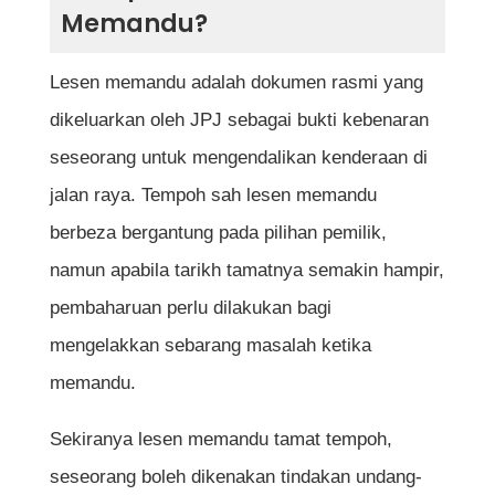
Memandu?
4. Buat Pembayaran Secara Dalam
Talian
Lesen memandu adalah dokumen rasmi yang
dikeluarkan oleh JPJ sebagai bukti kebenaran
5. Pengesahan dan Penghantaran
seseorang untuk mengendalikan kenderaan di
Lesen Baharu
jalan raya. Tempoh sah lesen memandu
berbeza bergantung pada pilihan pemilik,
namun apabila tarikh tamatnya semakin hampir,
Kelebihan Renew Lesen Memandu Secara
pembaharuan perlu dilakukan bagi
Online Melalui MyEG
mengelakkan sebarang masalah ketika
Kesimpulan
memandu.
Soalan Lazim (FAQ)
Sekiranya lesen memandu tamat tempoh,
Berapa lama proses pembaharuan lesen
seseorang boleh dikenakan tindakan undang-