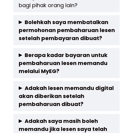
bagi pihak orang lain?
lesen anda
Tidak, pemilik lesen sendiri yang perlu
Bolehkah saya membatalkan
permohonan pembaharuan lesen
melakukan pembaharuan kerana ia
setelah pembayaran dibuat?
melibatkan maklumat peribadi dan
pengesahan identiti, kecuali pihak tersebut
Tidak, setelah pembayaran dilakukan,
Berapa kadar bayaran untuk
sanggup kongsikan
pembaharuan lesen memandu
permohonan tidak boleh dibatalkan atau
melalui MyEG?
dipulangkan.
Kadar bayaran bergantung kepada tempoh
Adakah lesen memandu digital
akan diberikan setelah
pembaharuan yang dipilih. Biasanya, kadar
pembaharuan dibuat?
bagi satu tahun adalah sekitar RM30.
Buat masa ini, JPJ hanya mengeluarkan
Adakah saya masih boleh
memandu jika lesen saya telah
lesen fizikal, dan tiada versi digital yang sah