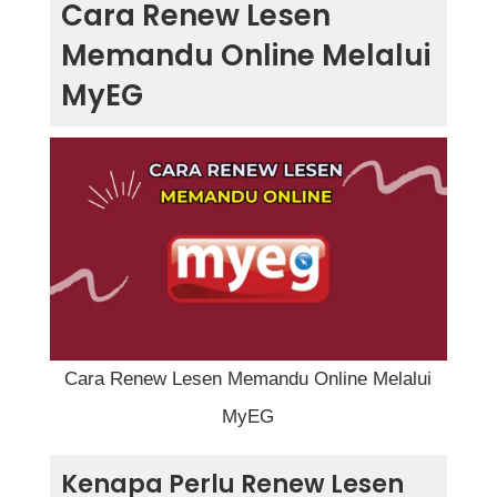
Cara Renew Lesen
Melalui MyEG
Memandu Online Melalui
Kenapa Perlu Renew Lesen Memandu?
MyEG
Keperluan Untuk Memperbaharui Lesen
Memandu Secara Online
Langkah-Langkah Cara Renew Lesen
Memandu Online Melalui MyEG
1. Daftar atau Log Masuk ke Akaun
MyEG
2. Pilih Perkhidmatan Pembaharuan
Cara Renew Lesen Memandu Online Melalui
Lesen Memandu
MyEG
3. Masukkan Maklumat yang
Kenapa Perlu Renew Lesen
Diperlukan