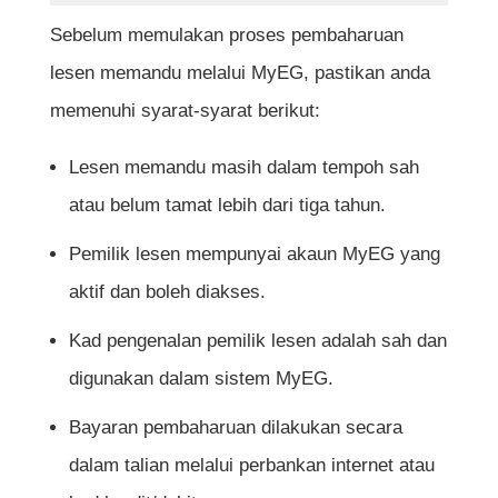
Bolehkah saya membatalkan
Sebelum memulakan proses pembaharuan
permohonan pembaharuan lesen setelah
lesen memandu melalui MyEG, pastikan anda
pembayaran dibuat?
memenuhi syarat-syarat berikut:
Berapa kadar bayaran untuk
Lesen memandu masih dalam tempoh sah
pembaharuan lesen memandu melalui
atau belum tamat lebih dari tiga tahun.
MyEG?
Pemilik lesen mempunyai akaun MyEG yang
Adakah lesen memandu digital akan
aktif dan boleh diakses.
diberikan setelah pembaharuan dibuat?
Kad pengenalan pemilik lesen adalah sah dan
Adakah saya masih boleh memandu jika
digunakan dalam sistem MyEG.
lesen saya telah tamat tempoh tetapi
sudah memperbaharuinya secara online?
Bayaran pembaharuan dilakukan secara
dalam talian melalui perbankan internet atau
Bagaimana jika saya kehilangan lesen