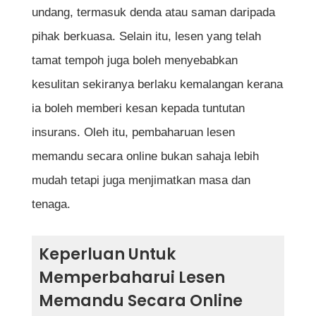
memandu melalui MyEG?
undang, termasuk denda atau saman daripada
Bolehkah saya memperbaharui lesen
pihak berkuasa. Selain itu, lesen yang telah
memandu yang telah tamat tempoh lebih
tamat tempoh juga boleh menyebabkan
dari tiga tahun?
kesulitan sekiranya berlaku kemalangan kerana
ia boleh memberi kesan kepada tuntutan
Adakah saya perlu mengemukakan
insurans. Oleh itu, pembaharuan lesen
pemeriksaan kesihatan untuk
memandu secara online bukan sahaja lebih
pembaharuan lesen?
mudah tetapi juga menjimatkan masa dan
Bagaimana jika saya tidak menerima
tenaga.
lesen yang diperbaharui dalam tempoh
yang ditetapkan?
Keperluan Untuk
Adakah saya boleh memperbaharui lesen
Memperbaharui Lesen
memandu bagi pihak orang lain?
Memandu Secara Online