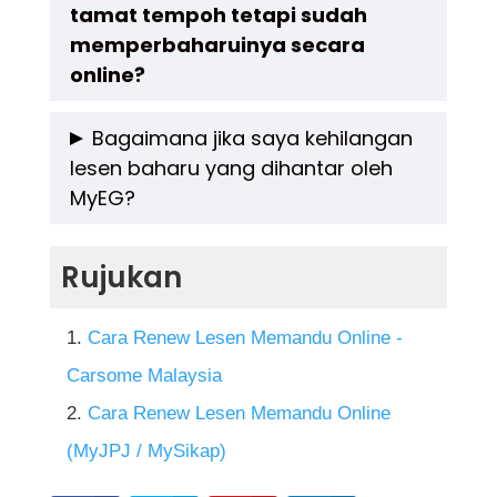
tamat tempoh tetapi sudah
digunakan.
memperbaharuinya secara
online?
Tidak disarankan. Walaupun pembaharuan
Bagaimana jika saya kehilangan
lesen baharu yang dihantar oleh
telah dilakukan secara online, anda perlu
MyEG?
menunggu lesen baharu diterima sebelum
boleh menggunakannya.
Jika lesen tidak diterima atau hilang dalam
Rujukan
proses penghantaran, anda perlu
menghubungi MyEG atau JPJ untuk tindakan
Cara Renew Lesen Memandu Online -
lanjut.
Carsome Malaysia
Cara Renew Lesen Memandu Online
(MyJPJ / MySikap)