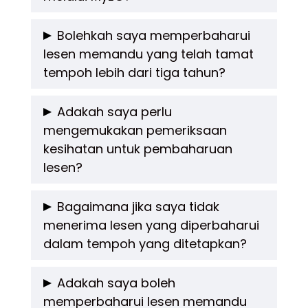
Proses pembaharuan biasanya mengambil
Bolehkah saya memperbaharui
lesen memandu yang telah tamat
masa 5 hingga 7 hari bekerja untuk
tempoh lebih dari tiga tahun?
penghantaran lesen baharu ke alamat
pengguna.
Tidak, sekiranya lesen telah tamat tempoh
Adakah saya perlu
mengemukakan pemeriksaan
lebih dari tiga tahun, pemilik perlu mengambil
kesihatan untuk pembaharuan
semula ujian memandu di JPJ.
lesen?
Pemeriksaan kesihatan hanya diperlukan
Bagaimana jika saya tidak
menerima lesen yang diperbaharui
bagi pemegang Lesen Memandu Kompeten
dalam tempoh yang ditetapkan?
(CDL) yang berumur 70 tahun ke atas.
Anda boleh menghubungi pihak MyEG atau
Adakah saya boleh
memperbaharui lesen memandu
JPJ untuk mendapatkan status penghantaran