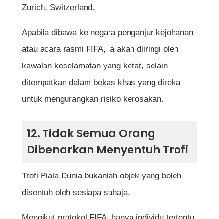
Zurich, Switzerland.
Apabila dibawa ke negara penganjur kejohanan
atau acara rasmi FIFA, ia akan diiringi oleh
kawalan keselamatan yang ketat, selain
ditempatkan dalam bekas khas yang direka
untuk mengurangkan risiko kerosakan.
12. Tidak Semua Orang
Dibenarkan Menyentuh Trofi
Trofi Piala Dunia bukanlah objek yang boleh
disentuh oleh sesiapa sahaja.
Mengikut protokol FIFA, hanya individu tertentu