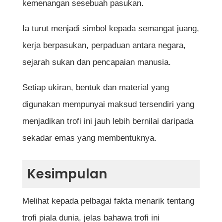
kemenangan sesebuah pasukan.
Ia turut menjadi simbol kepada semangat juang,
kerja berpasukan, perpaduan antara negara,
sejarah sukan dan pencapaian manusia.
Setiap ukiran, bentuk dan material yang
digunakan mempunyai maksud tersendiri yang
menjadikan trofi ini jauh lebih bernilai daripada
sekadar emas yang membentuknya.
Kesimpulan
Melihat kepada pelbagai fakta menarik tentang
trofi piala dunia, jelas bahawa trofi ini