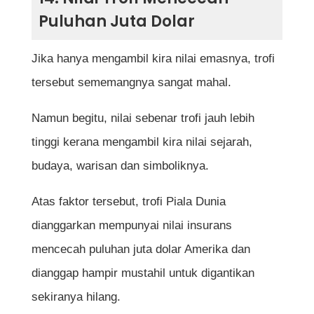
Puluhan Juta Dolar
Jika hanya mengambil kira nilai emasnya, trofi
tersebut sememangnya sangat mahal.
Namun begitu, nilai sebenar trofi jauh lebih
tinggi kerana mengambil kira nilai sejarah,
budaya, warisan dan simboliknya.
Atas faktor tersebut, trofi Piala Dunia
dianggarkan mempunyai nilai insurans
mencecah puluhan juta dolar Amerika dan
dianggap hampir mustahil untuk digantikan
sekiranya hilang.