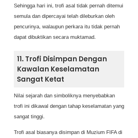
Sehingga hari ini, trofi asal tidak pernah ditemui
semula dan dipercayai telah dileburkan oleh
pencurinya, walaupun perkara itu tidak pernah
dapat dibuktikan secara muktamad.
11. Trofi Disimpan Dengan
Kawalan Keselamatan
Sangat Ketat
Nilai sejarah dan simboliknya menyebabkan
trofi ini dikawal dengan tahap keselamatan yang
sangat tinggi.
Trofi asal biasanya disimpan di Muzium FIFA di