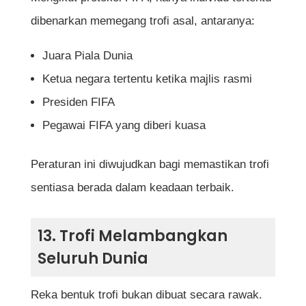
dibenarkan memegang trofi asal, antaranya:
Juara Piala Dunia
Ketua negara tertentu ketika majlis rasmi
Presiden FIFA
Pegawai FIFA yang diberi kuasa
Peraturan ini diwujudkan bagi memastikan trofi
sentiasa berada dalam keadaan terbaik.
13. Trofi Melambangkan
Seluruh Dunia
Reka bentuk trofi bukan dibuat secara rawak.