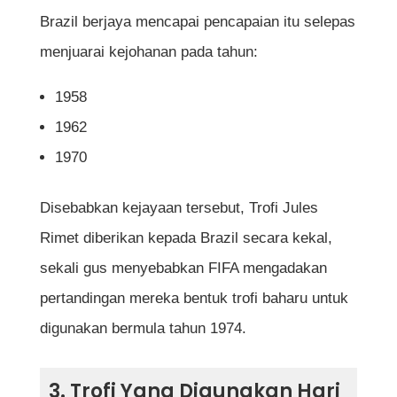
Piala Dunia FIFA?
Brazil berjaya mencapai pencapaian itu selepas
Adakah negara juara boleh menyimpan
menjuarai kejohanan pada tahun:
trofi asal?
1958
Siapakah yang mereka bentuk trofi Piala
1962
Dunia FIFA moden?
1970
Mengapakah trofi Piala Dunia FIFA
sangat berharga?
Disebabkan kejayaan tersebut, Trofi Jules
Pernahkah trofi Piala Dunia dicuri?
Rimet diberikan kepada Brazil secara kekal,
Siapakah yang dibenarkan menyentuh
sekali gus menyebabkan FIFA mengadakan
trofi asal?
pertandingan mereka bentuk trofi baharu untuk
Mengapa trofi Piala Dunia menjadi simbol
digunakan bermula tahun 1974.
paling berprestij dalam bola sepak?
3. Trofi Yang Digunakan Hari
Rujukan