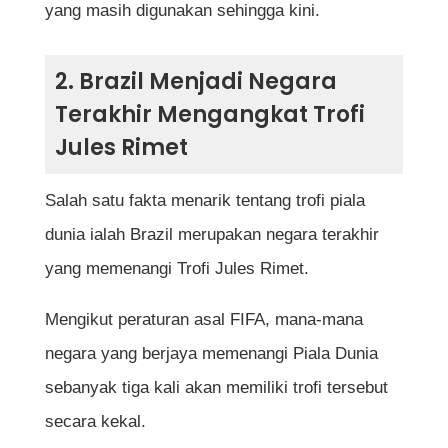
yang masih digunakan sehingga kini.
Pemain Bola Sepak
17. Trofi Piala Dunia Lebih Daripada
2. Brazil Menjadi Negara
Sekadar Sebuah Piala
Terakhir Mengangkat Trofi
Jules Rimet
Kesimpulan
Soalan Lazim (FAQ)
Salah satu fakta menarik tentang trofi piala
Apakah nama trofi asal Piala Dunia
dunia ialah Brazil merupakan negara terakhir
FIFA?
yang memenangi Trofi Jules Rimet.
Mengapa Trofi Jules Rimet tidak lagi
Mengikut peraturan asal FIFA, mana-mana
digunakan?
negara yang berjaya memenangi Piala Dunia
Adakah trofi Piala Dunia FIFA diperbuat
sebanyak tiga kali akan memiliki trofi tersebut
daripada emas tulen?
secara kekal.
Berapakah berat dan ketinggian trofi