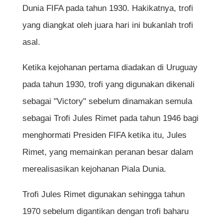
Dunia FIFA pada tahun 1930. Hakikatnya, trofi
Trofi Yang Hilang
yang diangkat oleh juara hari ini bukanlah trofi
10. Trofi Jules Rimet Hilang Buat
asal.
Selama-Lamanya
11. Trofi Disimpan Dengan Kawalan
Ketika kejohanan pertama diadakan di Uruguay
Keselamatan Sangat Ketat
pada tahun 1930, trofi yang digunakan dikenali
12. Tidak Semua Orang Dibenarkan
sebagai "Victory" sebelum dinamakan semula
Menyentuh Trofi
sebagai Trofi Jules Rimet pada tahun 1946 bagi
13. Trofi Melambangkan Seluruh Dunia
menghormati Presiden FIFA ketika itu, Jules
14. Nilai Trofi Mencecah Puluhan Juta
Rimet, yang memainkan peranan besar dalam
Dolar
merealisasikan kejohanan Piala Dunia.
15. Setiap Calar Pada Trofi Menjadi
Trofi Jules Rimet digunakan sehingga tahun
Sebahagian Daripada Sejarah
1970 sebelum digantikan dengan trofi baharu
16. Trofi Menjadi Lambang Impian Setiap