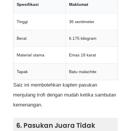
Spesifikasi
Maklumat
Tinggi
36 sentimeter
Berat
6.175 kilogram
Material utama
Emas 18 karat
Tapak
Batu malachite
Saiz ini membolehkan kapten pasukan
menjulang trofi dengan mudah ketika sambutan
kemenangan.
6. Pasukan Juara Tidak