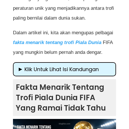
peraturan unik yang menjadikannya antara trofi
paling bernilai dalam dunia sukan.
Dalam artikel ini, kita akan mengupas pelbagai
fakta menarik tentang trofi Piala Dunia
FIFA
yang mungkin belum pernah anda dengar.
Klik Untuk Lihat Isi Kandungan
Fakta Menarik Tentang Trofi Piala Dunia
Fakta Menarik Tentang
FIFA Yang Ramai Tidak Tahu
Trofi Piala Dunia FIFA
1. Sejarah Trofi Piala Dunia FIFA
Yang Ramai Tidak Tahu
Bermula Sejak Tahun 1930
2. Brazil Menjadi Negara Terakhir