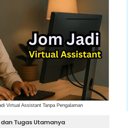
s Yang Diperlukan
Ingin Anda Tawarkan
sas Secara Percuma
gkas Untuk Meyakinkan Klien
di Platform Kerja
r Bayaran Rendah Untuk Dapatkan Pengalaman
onalisme Sepanjang Bekerja
an Cari Klien Lebih Besar
i Virtual Assistant Tanpa Pengalaman
VA) dan Tugas Utamanya