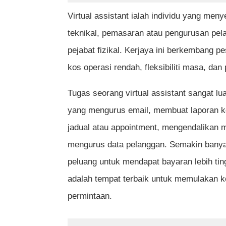
Virtual assistant ialah individu yang me
Soalan Lazim (FAQ)
teknikal, pemasaran atau pengurusan pela
Apa maksud virtual assistant?
pejabat fizikal. Kerjaya ini berkembang
Bolehkah saya jadi virtual assistant
kos operasi rendah, fleksibiliti masa, dan p
Berapa pendapatan seorang virtual a
Tugas seorang virtual assistant sangat l
Platform apa yang sesuai untuk mencar
yang mengurus email, membuat laporan 
jadual atau appointment, mengendalikan m
Perlu tak saya buat portfolio walaup
mengurus data pelanggan. Semakin banya
Berapa lama untuk dapat klien perta
peluang untuk mendapat bayaran lebih ti
Adakah kerjaya virtual assistant se
adalah tempat terbaik untuk memulakan k
Perlukah saya mengambil kursus ber
permintaan.