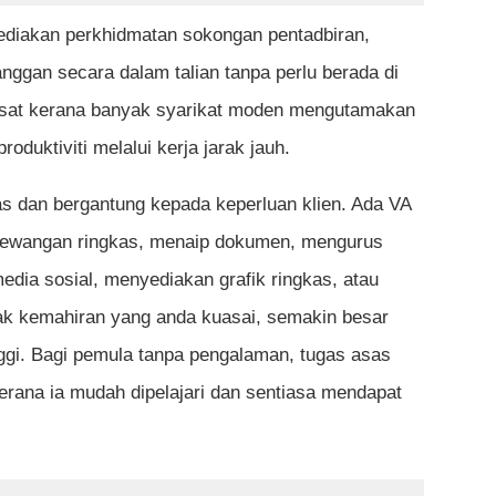
nyediakan perkhidmatan sokongan pentadbiran,
nggan secara dalam talian tanpa perlu berada di
 pesat kerana banyak syarikat moden mengutamakan
 tanpa pengalaman?
roduktiviti melalui kerja jarak jauh.
ssistant?
uas dan bergantung kepada keperluan klien. Ada VA
i kerja virtual assistant?
kewangan ringkas, menaip dokumen, mengurus
edia sosial, menyediakan grafik ringkas, atau
un tiada pengalaman?
k kemahiran yang anda kuasai, semakin besar
ma?
nggi. Bagi pemula tanpa pengalaman, tugas asas
suai sebagai kerja sepenuh masa?
erana ia mudah dipelajari dan sentiasa mendapat
bayar untuk bermula?