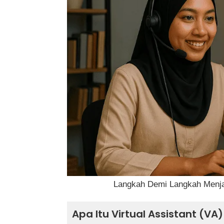
Langkah 1: Fahami Kemahiran Asa
Langkah 2: Tentukan Servis Yang 
Langkah 3: Lengkapkan Latihan A
Langkah 4: Sediakan Portfolio Rin
Langkah 5: Bina Profil Profesional 
Langkah 6: Mulakan Dengan Kada
Langkah 7: Jaga Etika dan Profesi
Langkah 8: Tingkatkan Kemahiran d
Langkah Demi Langkah Menjad
Apa Itu Virtual Assistant (
Kesimpulan