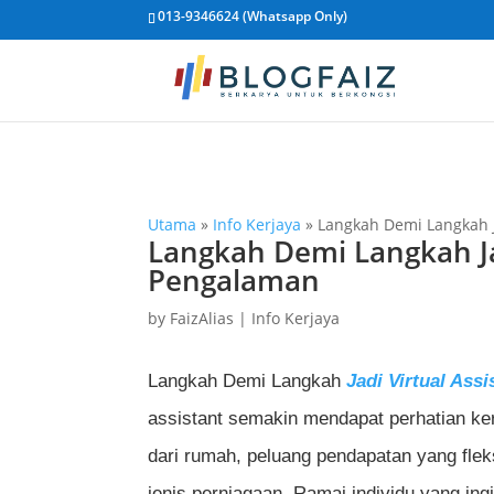
013-9346624 (Whatsapp Only)
Utama
»
Info Kerjaya
»
Langkah Demi Langkah J
Langkah Demi Langkah Ja
Pengalaman
by
FaizAlias
|
Info Kerjaya
Langkah Demi Langkah
Jadi Virtual Assi
assistant semakin mendapat perhatian ke
dari rumah, peluang pendapatan yang fleks
jenis perniagaan. Ramai individu yang ing