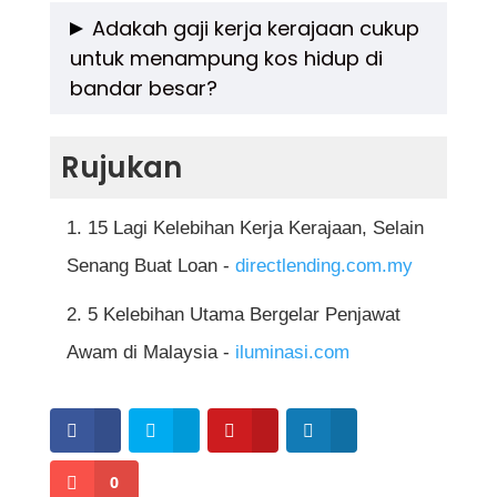
menerima 30 hari cuti setahun. Kadar ini
Penjawat awam boleh dipindahkan ke mana-
Adakah gaji kerja kerajaan cukup
meningkat mengikut senioriti.
untuk menampung kos hidup di
mana lokasi di bawah seliaan kerajaan
bandar besar?
Malaysia bergantung kepada keperluan
jabatan dan kelulusan pihak atasan. Namun,
Walaupun gaji asas mungkin lebih rendah
Rujukan
biasanya permohonan pertukaran boleh
dari sektor swasta, elaun tetap seperti COLA
dipohon secara rasmi dengan alasan yang
dan elaun perumahan membantu
15 Lagi Kelebihan Kerja Kerajaan, Selain
kukuh.
menampung kos sara hidup, terutama di
Senang Buat Loan -
directlending.com.my
bandar. Perbelanjaan penjawat awam juga
5 Kelebihan Utama Bergelar Penjawat
sering dirancang dengan kemudahan
Awam di Malaysia -
iluminasi.com
potongan gaji automatik.
0