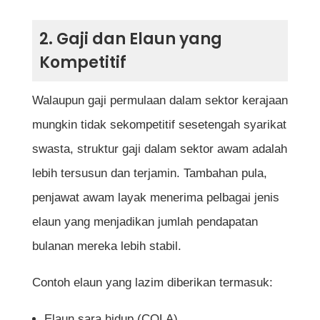
Adakah penjawat awam boleh sambung
2. Gaji dan Elaun yang
belajar semasa bekerja?
Kompetitif
Berapa hari cuti tahunan penjawat awam?
Walaupun gaji permulaan dalam sektor kerajaan
Adakah penjawat awam terikat dengan
mungkin tidak sekompetitif sesetengah syarikat
tempat kerja tertentu sahaja?
swasta, struktur gaji dalam sektor awam adalah
Adakah gaji kerja kerajaan cukup untuk
lebih tersusun dan terjamin. Tambahan pula,
menampung kos hidup di bandar besar?
penjawat awam layak menerima pelbagai jenis
elaun yang menjadikan jumlah pendapatan
bulanan mereka lebih stabil.
Rujukan
Contoh elaun yang lazim diberikan termasuk:
Elaun sara hidup (COLA)