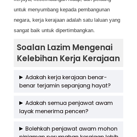
untuk menyumbang kepada pembangunan
negara, kerja kerajaan adalah satu laluan yang
sangat baik untuk dipertimbangkan.
Soalan Lazim Mengenai
Kelebihan Kerja Kerajaan
Adakah kerja kerajaan benar-
benar terjamin sepanjang hayat?
Ya, kerja kerajaan sangat stabil terutamanya
Adakah semua penjawat awam
layak menerima pencen?
bagi jawatan tetap. Selagi penjawat awam
mematuhi etika dan peraturan perkhidmatan,
Hanya penjawat awam yang dilantik secara
Bolehkah penjawat awam mohon
risiko diberhentikan kerja adalah sangat
pinjaman perumahan kerajaan lebih
tetap dan berkhidmat sehingga umur