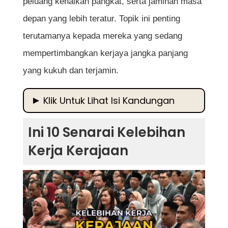
peluang kenaikan pangkat, serta jaminan masa
depan yang lebih teratur. Topik ini penting
terutamanya kepada mereka yang sedang
mempertimbangkan kerjaya jangka panjang
yang kukuh dan terjamin.
Klik Untuk Lihat Isi Kandungan
Ini 10 Senarai Kelebihan Kerja Kerajaan
Ini 10 Senarai Kelebihan
1. Kestabilan Kerjaya yang Tinggi
Kerja Kerajaan
2. Gaji dan Elaun yang Kompetitif
3. Faedah Persaraan dan Pencen
4. Kemudahan Perubatan dan Kesihatan