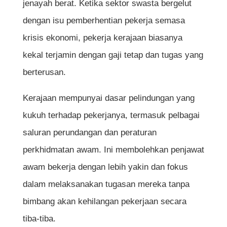
jenayah berat. Ketika sektor swasta bergelut
Kerajaan
dengan isu pemberhentian pekerja semasa
Kesimpulan
krisis ekonomi, pekerja kerajaan biasanya
Soalan Lazim Mengenai Kelebihan Kerja
kekal terjamin dengan gaji tetap dan tugas yang
Kerajaan
berterusan.
Adakah kerja kerajaan benar-benar
Kerajaan mempunyai dasar pelindungan yang
terjamin sepanjang hayat?
kukuh terhadap pekerjanya, termasuk pelbagai
Adakah semua penjawat awam layak
saluran perundangan dan peraturan
menerima pencen?
perkhidmatan awam. Ini membolehkan penjawat
awam bekerja dengan lebih yakin dan fokus
Bolehkah penjawat awam mohon pinjaman
dalam melaksanakan tugasan mereka tanpa
perumahan kerajaan lebih dari sekali?
bimbang akan kehilangan pekerjaan secara
Adakah kerja kerajaan membosankan
tiba-tiba.
kerana tiada cabaran?