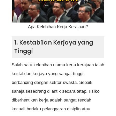
5. Peluang Kenaikan Pangkat yang
Terancang
6. Cuti Tahunan dan Cuti Khas yang Lebih
Apa Kelebihan Kerja Kerajaan?
Banyak
7. Pinjaman Kerajaan yang Rendah Faedah
1. Kestabilan Kerjaya yang
Tinggi
8. Peluang Melanjutkan Pelajaran
9. Sumbangan kepada Negara dan
Salah satu kelebihan utama kerja kerajaan ialah
Masyarakat
kestabilan kerjaya yang sangat tinggi
berbanding dengan sektor swasta. Sebaik
10. Perlindungan Undang-Undang dan
sahaja seseorang dilantik secara tetap, risiko
Kesatuan Sekerja
diberhentikan kerja adalah sangat rendah
kecuali berlaku pelanggaran disiplin atau
Ringkasan Kelebihan dan Kekurangan Kerja