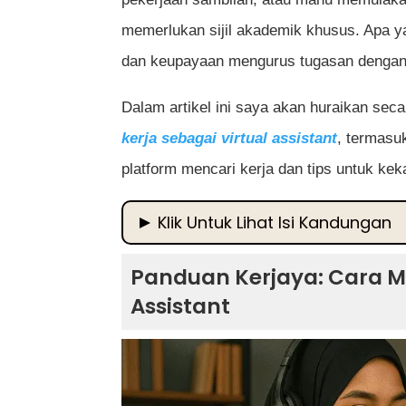
memerlukan sijil akademik khusus. Apa ya
dan keupayaan mengurus tugasan dengan
Dalam artikel ini saya akan huraikan sec
kerja sebagai virtual assistant
, termasu
platform mencari kerja dan tips untuk keka
Klik Untuk Lihat Isi Kandungan
Panduan Kerjaya: Cara Mulakan Kerja S
Panduan Kerjaya: Cara Mu
Apa Itu Kerjaya Virtual Assistant
Assistant
Apa yang Dilakukan oleh Virtual Assi
Kemahiran Penting untuk Kerja Sebaga