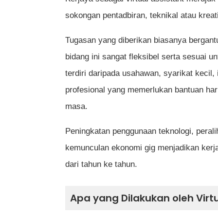
Berapa anggaran pendapatan seorang 
sokongan pentadbiran, teknikal atau kreat
Adakah kerja sebagai virtual assista
Tugasan yang diberikan biasanya bergantu
Apakah platform terbaik untuk mencari
bidang ini sangat fleksibel serta sesuai u
terdiri daripada usahawan, syarikat kecil,
Adakah virtual assistant perlu bekerj
profesional yang memerlukan bantuan ha
Bagaimana cara meningkatkan kebar
masa.
Peningkatan penggunaan teknologi, perali
Rujukan
kemunculan ekonomi gig menjadikan kerja
dari tahun ke tahun.
Apa yang Dilakukan oleh Virtu