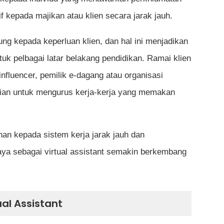
virtual assistant?
if kepada majikan atau klien secara jarak jauh.
nt sesuai untuk pemula?
ng kepada keperluan klien, dan hal ini menjadikan
 kerja sebagai virtual assistant?
ntuk pelbagai latar belakang pendidikan. Ramai klien
 influencer, pemilik e-dagang atau organisasi
a pada waktu tetap?
rian untuk mengurus kerja-kerja yang memakan
angkalian mendapatkan klien pertama?
han kepada sistem kerja jarak jauh dan
ya sebagai virtual assistant semakin berkembang
al Assistant