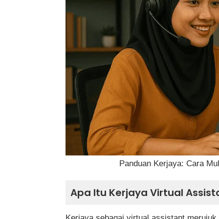
Langkah Persediaan Sebelum Menjadi 
Platform Untuk Mencari Peluang Kerj
Strategi Menetapkan Kadar Bayaran
Cara Menarik Perhatian Klien
Jadual Kelebihan dan Kekurangan Kerj
Langkah Mengembangkan Kerjaya
Kesimpulan
Panduan Kerjaya: Cara Mula
Soalan Lazim (FAQ) Tentang Kerja Sebag
Apakah kerja sebagai virtual assistan
Apa Itu Kerjaya Virtual Assist
Perlukah sijil atau kelulusan tertentu
Kerjaya sebagai virtual assistant meruj