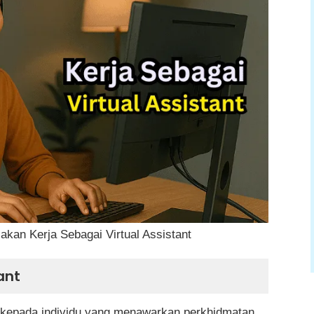
Virtual Assistant
a
a Sebagai Virtual Assistant
kan Kerja Sebagai Virtual Assistant
ai Virtual Assistant
t?
ant
 untuk menjadi virtual assistant?
uk kepada individu yang menawarkan perkhidmatan