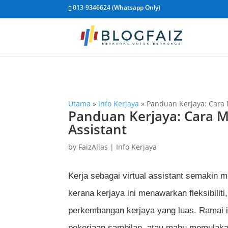
013-9346624 (Whatsapp Only)
Utama
»
Info Kerjaya
»
Panduan Kerjaya: Cara 
Panduan Kerjaya: Cara M
Assistant
by
FaizAlias
|
Info Kerjaya
Kerja sebagai virtual assistant semakin 
kerana kerjaya ini menawarkan fleksibilit
perkembangan kerjaya yang luas. Ramai in
pekerjaan sambilan, atau mahu memulakan k