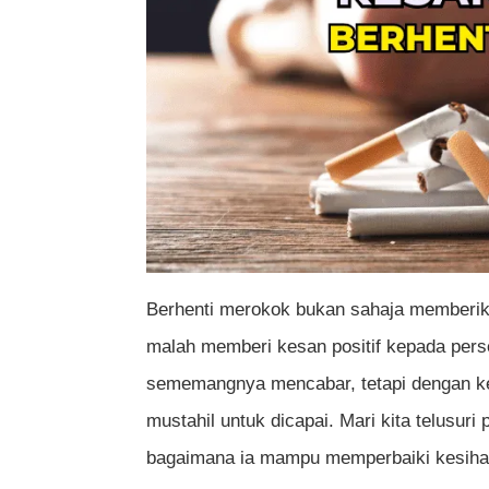
6. Deria Rasa dan Bau Kembali Norm
7. Kesuburan dan Kesihatan Reprodu
8. Risiko Kanser Menurun
9. Kesihatan Mental Semakin Stabil
10. Jangka Hayat Bertambah Panjan
Penutup
Berhenti merokok bukan sahaja memberik
malah memberi kesan positif kepada persek
Soalan Lazim (FAQ) Mengenai Kesan Po
sememangnya mencabar, tetapi dengan ke
Berapa lama kesan positif berhenti m
mustahil untuk dicapai. Mari kita telusuri
Adakah semua orang akan mengalami 
bagaimana ia mampu memperbaiki kesihat
merokok?