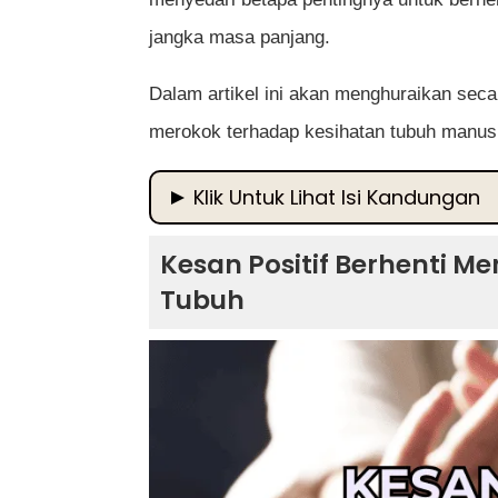
jangka masa panjang.
Dalam artikel ini akan menghuraikan secar
merokok terhadap kesihatan tubuh manus
Klik Untuk Lihat Isi Kandungan
Kesan Positif Berhenti Merokok Terhad
Kesan Positif Berhenti M
1. Fungsi Paru-Paru Meningkat Seca
Tubuh
2. Kesihatan Jantung Semakin Baik
3. Tahap Oksigen dalam Darah Menin
4. Sistem Imunisasi Tubuh Lebih Kua
5. Kulit Menjadi Lebih Sihat dan Mud