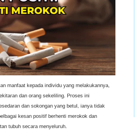
al
ktif Bertambah Baik
g
an manfaat kepada individu yang melakukannya,
itaran dan orang sekeliling. Proses ini
sitif Berhenti Merokok
sedaran dan sokongan yang betul, ianya tidak
erokok boleh dirasai?
 pelbagai kesan positif berhenti merokok dan
kesan positif yang sama selepas berhenti
an tubuh secara menyeluruh.