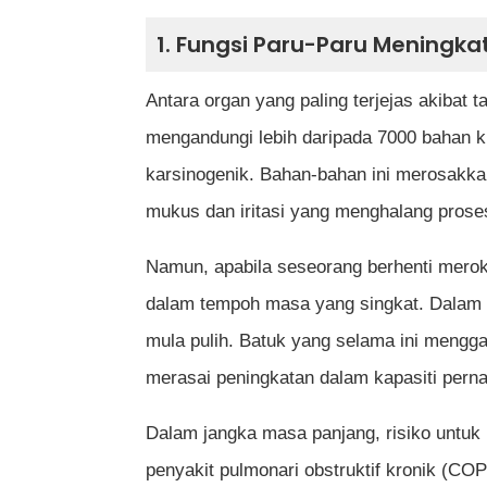
Adakah berat badan akan meningkat 
1. Fungsi Paru-Paru Meningka
Apakah cabaran utama ketika berhen
Antara organ yang paling terjejas akibat 
Adakah berhenti merokok boleh meng
mengandungi lebih daripada 7000 bahan ki
bertahun-tahun?
karsinogenik. Bahan-bahan ini merosakk
mukus dan iritasi yang menghalang prose
Bagaimana cara terbaik untuk kekal 
Adakah berhenti merokok juga membe
Namun, apabila seseorang berhenti meroko
dalam tempoh masa yang singkat. Dalam 
mula pulih. Batuk yang selama ini mengga
Rujukan
merasai peningkatan dalam kapasiti pern
Dalam jangka masa panjang, risiko untuk 
penyakit pulmonari obstruktif kronik (C