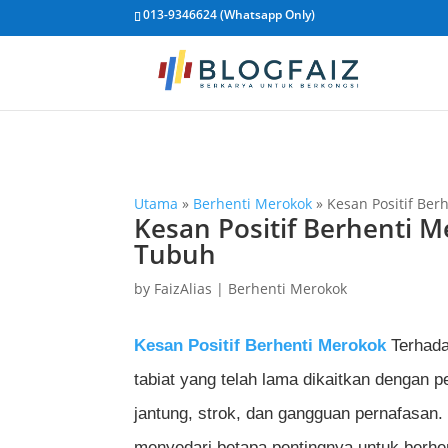
013-9346624 (Whatsapp Only)
Utama
»
Berhenti Merokok
»
Kesan Positif Be
Kesan Positif Berhenti 
Tubuh
by
FaizAlias
|
Berhenti Merokok
Kesan Positif Berhenti Merokok
Terhada
tabiat yang telah lama dikaitkan dengan p
jantung, strok, dan gangguan pernafasan.
menyedari betapa pentingnya untuk berhe