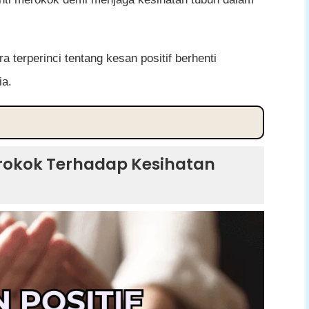
a terperinci tentang kesan positif berhenti
ia.
ap Kesihatan Tubuh
erokok Terhadap Kesihatan
ra Ketara
gkat
t
a