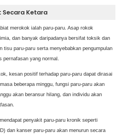
selepas berhenti merokok?
t Secara Ketara
ti merokok?
tabiat merokok ialah paru-paru. Asap rokok
urangkan risiko kanser walaupun sudah merokok
mia, dan banyak daripadanya bersifat toksik dan
an tisu paru-paru serta menyebabkan pengumpulan
s pernafasan yang normal.
konsisten selepas berhenti merokok?
ri kesan kepada perokok pasif?
k, kesan positif terhadap paru-paru dapat dirasai
masa beberapa minggu, fungsi paru-paru akan
nggu akan beransur hilang, dan individu akan
afasan.
mendapat penyakit paru-paru kronik seperti
OPD) dan kanser paru-paru akan menurun secara