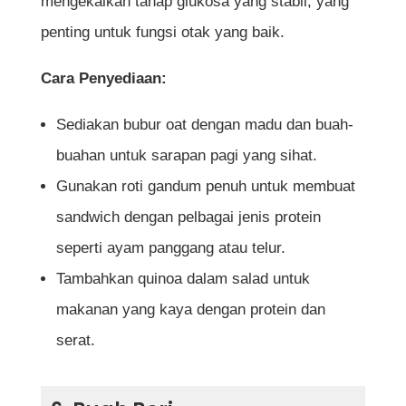
mengekalkan tahap glukosa yang stabil, yang
penting untuk fungsi otak yang baik.
Cara Penyediaan:
Sediakan bubur oat dengan madu dan buah-
buahan untuk sarapan pagi yang sihat.
Gunakan roti gandum penuh untuk membuat
sandwich dengan pelbagai jenis protein
seperti ayam panggang atau telur.
Tambahkan quinoa dalam salad untuk
makanan yang kaya dengan protein dan
serat.