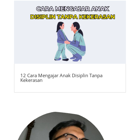
12 Cara Mengajar Anak Disiplin Tanpa
Kekerasan