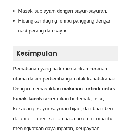
Masak sup ayam dengan sayur-sayuran.
Hidangkan daging lembu panggang dengan
nasi perang dan sayur.
Kesimpulan
Pemakanan yang baik memainkan peranan
utama dalam perkembangan otak kanak-kanak.
Dengan memasukkan
makanan terbaik untuk
kanak-kanak
seperti ikan berlemak, telur,
kekacang, sayur-sayuran hijau, dan buah beri
dalam diet mereka, ibu bapa boleh membantu
meningkatkan daya ingatan, keupayaan