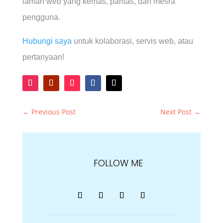
laman web yang kemas, pantas, dan mesra
pengguna.
Hubungi saya
untuk kolaborasi, servis web, atau
pertanyaan!
←
Previous Post
Next Post
→
FOLLOW ME