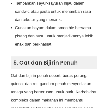
Tambahkan sayur-sayuran hijau dalam
sandwic atau pasta untuk menambah rasa
dan tekstur yang menarik.
Gunakan bayam dalam smoothie bersama
pisang dan susu untuk menjadikannya lebih
enak dan berkhasiat.
5. Oat dan Bijirin Penuh
Oat dan bijirin penuh seperti beras perang,
quinoa, dan roti gandum penuh menyediakan
tenaga yang berterusan untuk otak. Karbohidrat
kompleks dalam makanan ini membantu