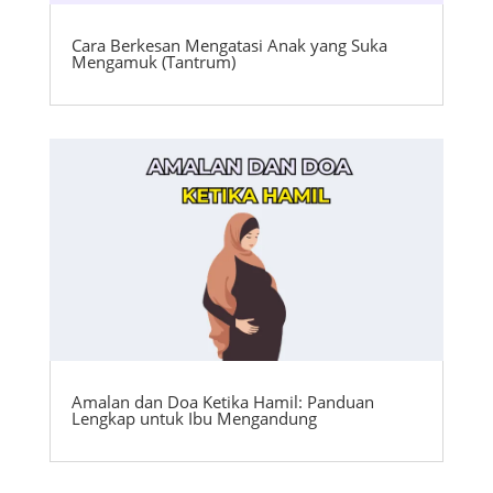
Cara Berkesan Mengatasi Anak yang Suka
Mengamuk (Tantrum)
Amalan dan Doa Ketika Hamil: Panduan
Lengkap untuk Ibu Mengandung