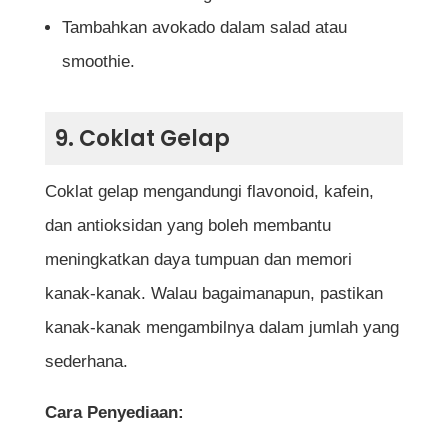
Tambahkan avokado dalam salad atau
smoothie.
9. Coklat Gelap
Coklat gelap mengandungi flavonoid, kafein,
dan antioksidan yang boleh membantu
meningkatkan daya tumpuan dan memori
kanak-kanak. Walau bagaimanapun, pastikan
kanak-kanak mengambilnya dalam jumlah yang
sederhana.
Cara Penyediaan: