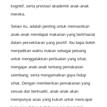
kognitif, serta prestasi akademik anak-anak
mereka.
Selain itu, adalah penting untuk memastikan
anak-anak mendapat makanan yang berkhasiat
dalam persekitaran yang positif. Ibu bapa boleh
menjadikan waktu makan sebagai peluang
untuk menggalakkan perbualan yang sihat,
mengajar anak-anak tentang pemakanan
seimbang, serta mengamalkan gaya hidup
sihat. Dengan memberikan pemakanan yang
sesuai dan berkualiti, anak-anak akan
mempunyai asas yang kukuh untuk mencapai