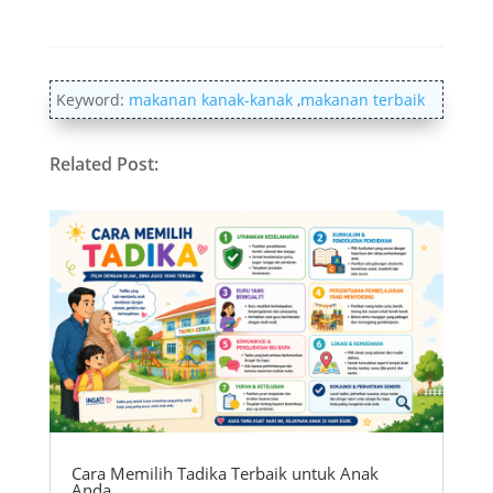
Keyword:
makanan kanak-kanak
,
makanan terbaik
Related Post:
Cara Memilih Tadika Terbaik untuk Anak
Anda