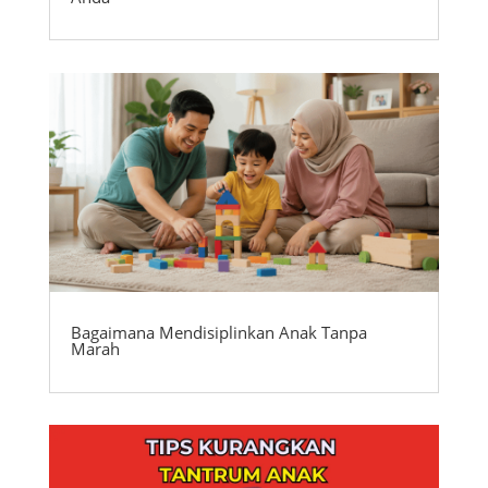
Bagaimana Mendisiplinkan Anak Tanpa
Marah