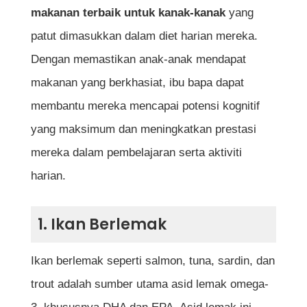
makanan terbaik untuk kanak-kanak
yang
Soalan Lazim (FAQ)
patut dimasukkan dalam diet harian mereka.
Berapa kerap kanak-kanak perlu makan
Dengan memastikan anak-anak mendapat
makanan yang menyokong
makanan yang berkhasiat, ibu bapa dapat
perkembangan otak?
membantu mereka mencapai potensi kognitif
Adakah suplemen diperlukan jika anak
yang maksimum dan meningkatkan prestasi
saya tidak suka makanan tertentu?
mereka dalam pembelajaran serta aktiviti
Bagaimana cara memastikan anak-anak
harian.
suka makanan sihat?
1. Ikan Berlemak
Apakah makanan yang harus dielakkan
untuk kesihatan otak kanak-kanak?
Ikan berlemak seperti salmon, tuna, sardin, dan
trout adalah sumber utama asid lemak omega-
Rujukan