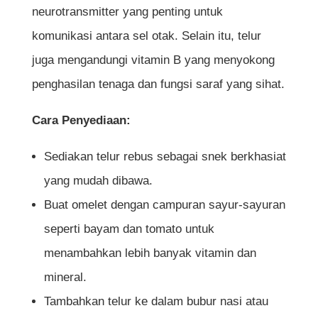
neurotransmitter yang penting untuk
komunikasi antara sel otak. Selain itu, telur
juga mengandungi vitamin B yang menyokong
penghasilan tenaga dan fungsi saraf yang sihat.
Cara Penyediaan:
Sediakan telur rebus sebagai snek berkhasiat
yang mudah dibawa.
Buat omelet dengan campuran sayur-sayuran
seperti bayam dan tomato untuk
menambahkan lebih banyak vitamin dan
mineral.
Tambahkan telur ke dalam bubur nasi atau