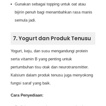
Gunakan sebagai topping untuk oat atau
bijirin penuh bagi menambahkan rasa manis
semula jadi.
7. Yogurt dan Produk Tenusu
Yogurt, keju, dan susu mengandungi protein
serta vitamin B yang penting untuk
pertumbuhan tisu otak dan neurotransmitter.
Kalsium dalam produk tenusu juga menyokong
fungsi saraf yang baik.
Cara Penyediaan: