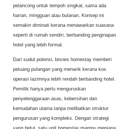
pelancong untuk tempoh singkat, sama ada
9. Kepentingan Ulasan Dan Reputasi
harian, mingguan atau bulanan. Konsep ini
Pelanggan
semakin diminati kerana menawarkan suasana
10. Pengurusan Operasi Dan
seperti di rumah sendiri, berbanding penginapan
Penyelenggaraan
hotel yang lebih formal.
11. Aspek Perundangan Dan Pematuhan
Dari sudut potensi, bisnes homestay memberi
peluang pulangan yang menarik kerana kos
Kelebihan Dan Kekurangan Bisnes
operasi lazimnya lebih rendah berbanding hotel.
Homestay
Pemilik hanya perlu menguruskan
Perancangan Jangka Panjang Untuk
penyelenggaraan asas, kebersihan dan
Pertumbuhan
kemudahan utama tanpa melibatkan struktur
pengurusan yang kompleks. Dengan strategi
yang betul, satu unit homestay mampu menjana