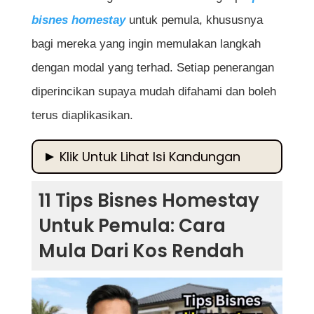
bisnes homestay
untuk pemula, khususnya
bagi mereka yang ingin memulakan langkah
dengan modal yang terhad. Setiap penerangan
diperincikan supaya mudah difahami dan boleh
terus diaplikasikan.
Klik Untuk Lihat Isi Kandungan
11 Tips Bisnes Homestay Untuk Pemula:
11 Tips Bisnes Homestay
Cara Mula Dari Kos Rendah
Untuk Pemula: Cara
11 Tips Bisnes Homestay
Mula Dari Kos Rendah
1. Memahami Konsep Dan Potensi
Bisnes Homestay
2. Menentukan Matlamat Dan Skala