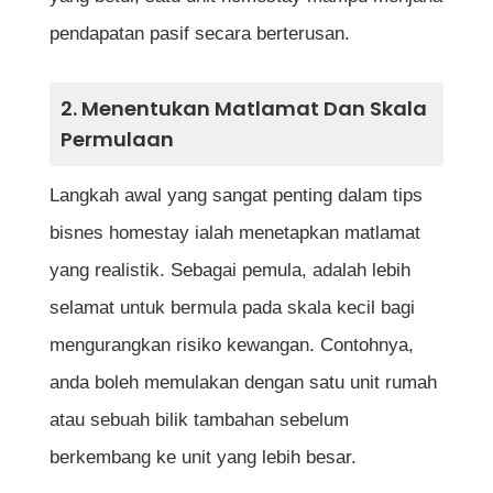
Kesimpulan
pendapatan pasif secara berterusan.
Soalan Lazim Tentang Tips Bisnes Homestay
Apakah modal minimum untuk memulakan
2. Menentukan Matlamat Dan Skala
bisnes homestay?
Permulaan
Adakah bisnes homestay sesuai dijalankan
Langkah awal yang sangat penting dalam tips
secara sambilan?
bisnes homestay ialah menetapkan matlamat
Bagaimana cara menentukan harga
yang realistik. Sebagai pemula, adalah lebih
sewaan homestay yang sesuai?
selamat untuk bermula pada skala kecil bagi
Adakah bisnes homestay memerlukan
mengurangkan risiko kewangan. Contohnya,
lesen atau kebenaran khas?
anda boleh memulakan dengan satu unit rumah
atau sebuah bilik tambahan sebelum
Bagaimana cara menarik lebih ramai
berkembang ke unit yang lebih besar.
tetamu ke homestay?