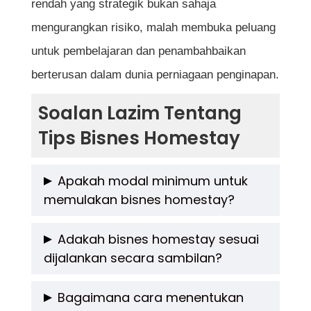
rendah yang strategik bukan sahaja
mengurangkan risiko, malah membuka peluang
untuk pembelajaran dan penambahbaikan
berterusan dalam dunia perniagaan penginapan.
Soalan Lazim Tentang
Tips Bisnes Homestay
Apakah modal minimum untuk
memulakan bisnes homestay?
Modal minimum bergantung kepada keadaan
Adakah bisnes homestay sesuai
dijalankan secara sambilan?
hartanah sedia ada. Jika menggunakan
rumah sendiri, modal awal biasanya hanya
Ya, bisnes homestay sangat sesuai
Bagaimana cara menentukan
melibatkan kos asas seperti kelengkapan