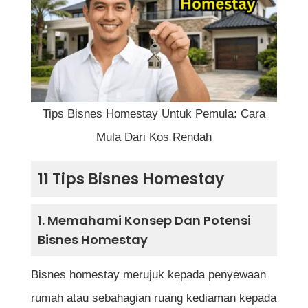
Permulaan
3. Pemilihan Lokasi Yang Strategik
4. Mengurus Modal Dengan Bijak Untuk
Kos Rendah
Tips Bisnes Homestay Untuk Pemula: Cara
5. Penyediaan Kemudahan Asas Yang
Mula Dari Kos Rendah
Mencukupi
11 Tips Bisnes Homestay
6. Penjenamaan Dan Identiti Homestay
1. Memahami Konsep Dan Potensi
7. Strategi Penetapan Harga Yang
Bisnes Homestay
Kompetitif
8. Menggunakan Platform Tempahan
Bisnes homestay merujuk kepada penyewaan
Dalam Talian
rumah atau sebahagian ruang kediaman kepada