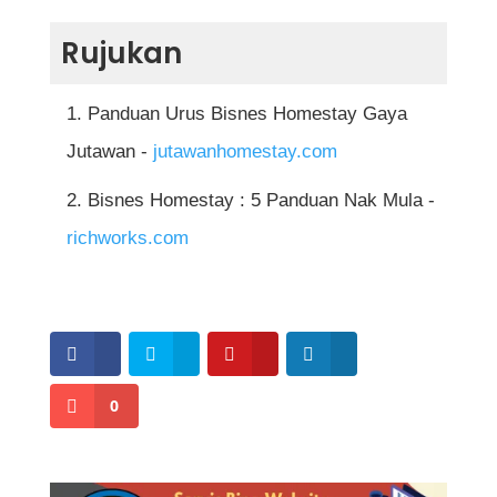
terdahulu juga memainkan peranan besar
tetamu, serta perubahan peraturan tempatan.
Tempoh untuk mencapai keuntungan
dalam meningkatkan kadar tempahan.
Rujukan
Namun, risiko ini boleh dikurangkan melalui
bergantung kepada kos permulaan, kadar
pengurusan yang baik, polisi rumah yang
tempahan dan strategi pemasaran.
Panduan Urus Bisnes Homestay Gaya
jelas dan penyelenggaraan berkala.
Kebiasaannya, homestay yang diurus
Jutawan -
jutawanhomestay.com
dengan baik boleh mula menunjukkan
Bisnes Homestay : 5 Panduan Nak Mula -
pulangan positif dalam beberapa bulan
richworks.com
pertama selepas operasi stabil, terutamanya
jika terletak di lokasi strategik.
0