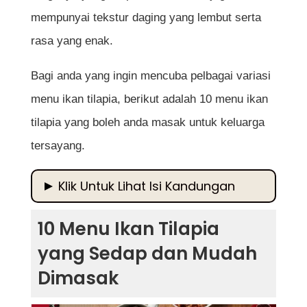
mempunyai tekstur daging yang lembut serta
rasa yang enak.
Bagi anda yang ingin mencuba pelbagai variasi
menu ikan tilapia, berikut adalah 10 menu ikan
tilapia yang boleh anda masak untuk keluarga
tersayang.
Klik Untuk Lihat Isi Kandungan
10 Menu Ikan Tilapia yang Sedap dan Mudah
10 Menu Ikan Tilapia
Dimasak
yang Sedap dan Mudah
1. Ikan Tilapia Goreng Kunyit
Dimasak
2. Ikan Tilapia Stim Halia