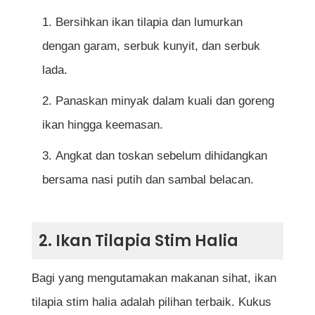
bau hanyir ikan tilapia?
Bersihkan ikan tilapia dan lumurkan
dengan garam, serbuk kunyit, dan serbuk
Bolehkah ikan tilapia digunakan dalam
lada.
masakan diet sihat?
Panaskan minyak dalam kuali dan goreng
ikan hingga keemasan.
Rujukan
Angkat dan toskan sebelum dihidangkan
bersama nasi putih dan sambal belacan.
2. Ikan Tilapia Stim Halia
Bagi yang mengutamakan makanan sihat, ikan
tilapia stim halia adalah pilihan terbaik. Kukus