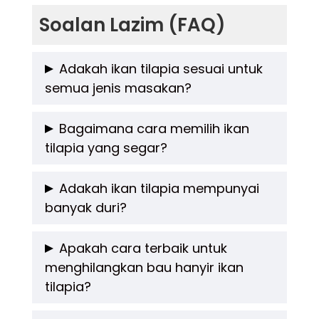
Soalan Lazim (FAQ)
Adakah ikan tilapia sesuai untuk
semua jenis masakan?
Ya, ikan tilapia boleh dimasak dengan
Bagaimana cara memilih ikan
tilapia yang segar?
pelbagai cara, termasuk goreng, kukus,
bakar, dan berkuah, menjadikannya pilihan
Pilih ikan tilapia yang mempunyai mata yang
Adakah ikan tilapia mempunyai
yang sangat fleksibel untuk pelbagai jenis
banyak duri?
jernih, insang merah terang, dan badan yang
masakan.
pejal serta tidak berlendir berlebihan untuk
Ikan tilapia mempunyai duri yang sederhana
Apakah cara terbaik untuk
memastikan kesegarannya.
menghilangkan bau hanyir ikan
banyak, tetapi ia mudah dikeluarkan semasa
tilapia?
proses penyediaan dan tidak terlalu
mengganggu ketika makan.