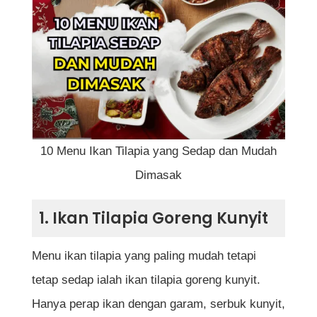
3. Ikan Tilapia Masak Lemak Cili Api
4. Ikan Tilapia Bakar Sambal
5. Ikan Tilapia Tiga Rasa
6. Ikan Tilapia Masak Asam Pedas
Bahan-bahan:
10 Menu Ikan Tilapia yang Sedap dan Mudah
Cara penyediaan:
Dimasak
7. Ikan Tilapia Masak Kicap Berempah
1. Ikan Tilapia Goreng Kunyit
8. Ikan Tilapia Sup Berherba
Menu ikan tilapia yang paling mudah tetapi
9. Ikan Tilapia Goreng Berlada
tetap sedap ialah ikan tilapia goreng kunyit.
Bahan-bahan:
Hanya perap ikan dengan garam, serbuk kunyit,