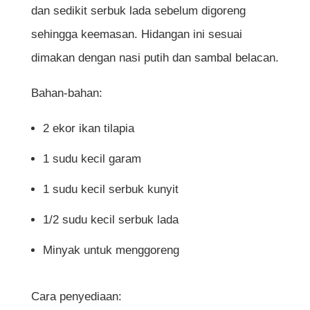
Cara penyediaan:
dan sedikit serbuk lada sebelum digoreng
sehingga keemasan. Hidangan ini sesuai
10. Ikan Tilapia Kukus Limau
dimakan dengan nasi putih dan sambal belacan.
Kesimpulan
Bahan-bahan:
Soalan Lazim (FAQ)
2 ekor ikan tilapia
Adakah ikan tilapia sesuai untuk semua
1 sudu kecil garam
jenis masakan?
1 sudu kecil serbuk kunyit
Bagaimana cara memilih ikan tilapia yang
1/2 sudu kecil serbuk lada
segar?
Minyak untuk menggoreng
Adakah ikan tilapia mempunyai banyak
duri?
Cara penyediaan:
Apakah cara terbaik untuk menghilangkan