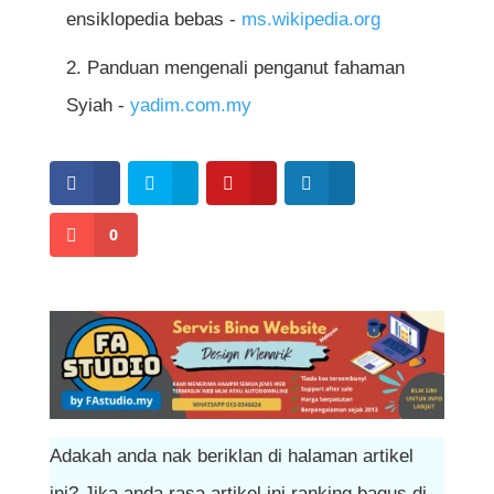
Husain, yang kadangkala melibatkan
ensiklopedia bebas -
ms.wikipedia.org
perbuatan ekstrem seperti melukai diri
Panduan mengenali penganut fahaman
sendiri, yang tidak diterima dalam ajaran
Syiah -
yadim.com.my
Sunni.
0
Adakah anda nak beriklan di halaman artikel
ini? Jika anda rasa artikel ini ranking bagus di