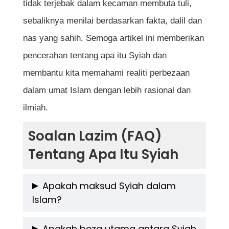
tidak terjebak dalam kecaman membuta tuli,
sebaliknya menilai berdasarkan fakta, dalil dan
nas yang sahih. Semoga artikel ini memberikan
pencerahan tentang apa itu Syiah dan
membantu kita memahami realiti perbezaan
dalam umat Islam dengan lebih rasional dan
ilmiah.
Soalan Lazim (FAQ)
Tentang Apa Itu Syiah
Apakah maksud Syiah dalam
Islam?
Syiah ialah satu cabang dalam Islam yang
Apakah beza utama antara Syiah