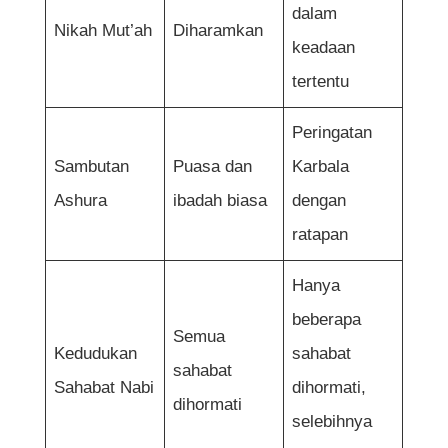
dalam
Nikah Mut’ah
Diharamkan
keadaan
tertentu
Peringatan
Sambutan
Puasa dan
Karbala
Ashura
ibadah biasa
dengan
ratapan
Hanya
beberapa
Semua
Kedudukan
sahabat
sahabat
Sahabat Nabi
dihormati,
dihormati
selebihnya