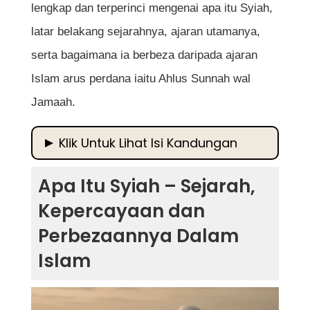
lengkap dan terperinci mengenai apa itu Syiah,
latar belakang sejarahnya, ajaran utamanya,
serta bagaimana ia berbeza daripada ajaran
Islam arus perdana iaitu Ahlus Sunnah wal
Jamaah.
Klik Untuk Lihat Isi Kandungan
Apa Itu Syiah – Sejarah, Kepercayaan dan
Apa Itu Syiah – Sejarah,
Perbezaannya Dalam Islam
Kepercayaan dan
Sejarah Kemunculan Syiah
Perbezaannya Dalam
Ajaran dan Kepercayaan Utama Syiah
Islam
Perbezaan Antara Syiah dan Sunni
Perkembangan Syiah di Dunia Moden