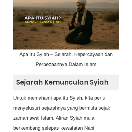
Pandangan Ulama Terhadap Syiah
Kesimpulan
Soalan Lazim (FAQ) Tentang Apa Itu Syiah
Apa Itu Syiah – Sejarah, Kepercayaan dan
Apakah maksud Syiah dalam Islam?
Perbezaannya Dalam Islam
Apakah beza utama antara Syiah dan
Sejarah Kemunculan Syiah
Sunni?
Adakah Syiah termasuk dalam Islam?
Untuk memahami apa itu Syiah, kita perlu
Negara mana yang paling banyak penganut
menyelusuri sejarahnya yang bermula sejak
Syiah?
zaman awal Islam. Aliran Syiah mula
berkembang selepas kewafatan Nabi
Apakah pandangan Islam terhadap