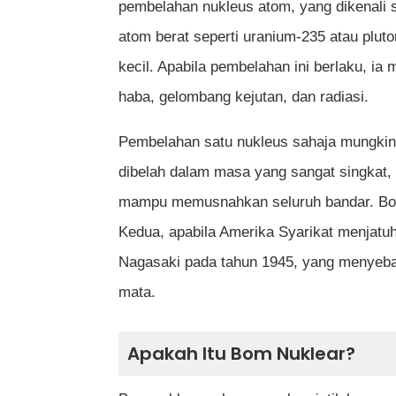
Negara mana yang pertama mengg
pembelahan nukleus atom, yang dikenali
atom berat seperti uranium-235 atau plut
Adakah bom nuklear lebih kuat da
kecil. Apabila pembelahan ini berlaku, 
Mengapa bom hidrogen belum pern
haba, gelombang kejutan, dan radiasi.
Adakah tenaga nuklear hanya digu
Pembelahan satu nukleus sahaja mungkin ke
Apakah bahan utama yang digunak
dibelah dalam masa yang sangat singkat,
Mengapa bom nuklear dianggap leb
mampu memusnahkan seluruh bandar. Bom 
Kedua, apabila Amerika Syarikat menjatu
Apakah perbezaan antara fission d
Nagasaki pada tahun 1945, yang menyebab
Adakah semua negara boleh memb
mata.
Apakah kesan alam sekitar jika bo
Apakah Itu Bom Nuklear?
Rujukan