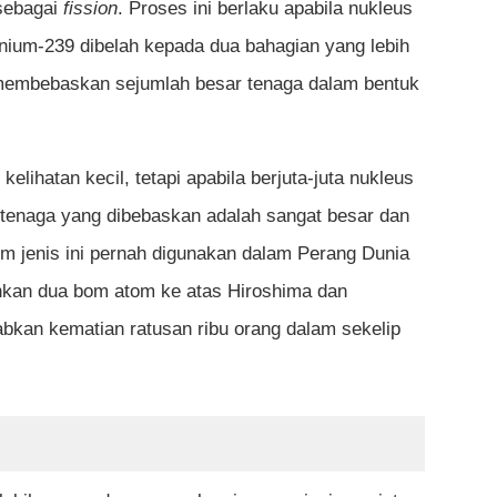
unakan bom atom?
 sebagai
fission
. Proses ini berlaku apabila nukleus
onium-239 dibelah kepada dua bahagian yang lebih
ripada bom atom?
ia membebaskan sejumlah besar tenaga dalam bentuk
ah digunakan dalam peperangan?
nakan untuk bom?
lihatan kecil, tetapi apabila berjuta-juta nukleus
an dalam bom atom?
 tenaga yang dibebaskan adalah sangat besar dan
ih berbahaya daripada bom konvensional?
jenis ini pernah digunakan dalam Perang Dunia
hkan dua bom atom ke atas Hiroshima dan
an fusion dalam konteks senjata nuklear?
kan kematian ratusan ribu orang dalam sekelip
angunkan bom nuklear?
m nuklear meletup?