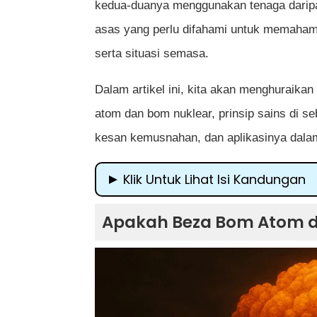
kedua-duanya menggunakan tenaga daripa
asas yang perlu difahami untuk memaham
serta situasi semasa.
Dalam artikel ini, kita akan menghuraika
atom dan bom nuklear, prinsip sains di se
kesan kemusnahan, dan aplikasinya dalam
Klik Untuk Lihat Isi Kandungan
Apakah Beza Bom Atom dan Bom Nuk
Apakah Beza Bom Atom 
Apakah Itu Bom Atom?
Apakah Itu Bom Nuklear?
Prinsip Fizik di Sebalik Bom Atom