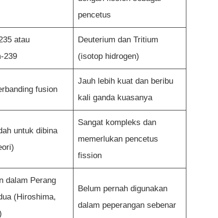
pencetus
235 atau
Deuterium dan Tritium
m-239
(isotop hidrogen)
Jauh lebih kuat dan beribu
rbanding fusion
kali ganda kuasanya
Sangat kompleks dan
ah untuk dibina
memerlukan pencetus
eori)
fission
n dalam Perang
Belum pernah digunakan
dua (Hiroshima,
dalam peperangan sebenar
)