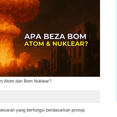
om Atom dan Nuklear?
h
m Atom dan Bom Nuklear?
om Atom dan Bom Nuklear
 perkara yang sama?
esaran yang berfungsi berdasarkan prinsip