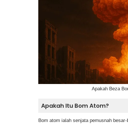
Bom Atom (Fission)
Bom Nuklear (Fusion)
Beza Bom Atom dan Bom Nuklear
Sejauh Mana Kesan Kehancuran B
Implikasi Politik dan Ketenteraan
Sains Di Sebalik Senjata Pemusna
Apakah Beza Bo
Rumusan
Apakah Itu Bom Atom?
Soalan Lazim (FAQ) Tentang Beza B
Adakah bom atom dan bom nuklear
Bom atom ialah senjata pemusnah besar-b