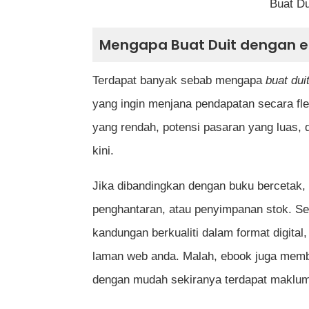
Buat D
Kelebihan dan Kekurangan Buat Du
Mengapa Buat Duit dengan eB
Terdapat banyak sebab mengapa
buat du
Kesimpulan
yang ingin menjana pendapatan secara fl
Soalan Lazim (FAQ)
yang rendah, potensi pasaran yang luas,
Berapa lama masa yang diperlukan
kini.
Perlukah saya mempunyai pengala
Jika dibandingkan dengan buku bercetak,
Adakah ebook saya perlu didaftark
penghantaran, atau penyimpanan stok. Se
kandungan berkualiti dalam format digital
Platform mana yang terbaik untuk 
laman web anda. Malah, ebook juga memb
Bagaimana cara mengelakkan eboo
dengan mudah sekiranya terdapat maklum
Berapa harga yang sesuai untuk e