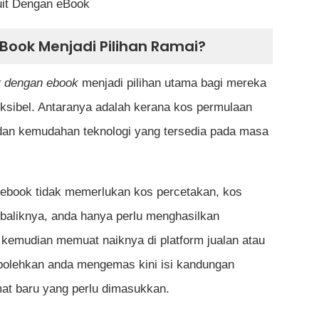
uit Dengan eBook
it dengan EBook
ook Menjadi Pilihan Ramai?
it dengan ebook
menjadi pilihan utama bagi mereka
eksibel. Antaranya adalah kerana kos permulaan
 dan kemudahan teknologi yang tersedia pada masa
 untuk menulis sebuah ebook?
man menulis sebelum menghasilkan ebook?
 ebook tidak memerlukan kos percetakan, kos
an hak cipta?
baliknya, anda hanya perlu menghasilkan
, kemudian memuat naiknya di platform jualan atau
menjual ebook di Malaysia?
olehkan anda mengemas kini isi kandungan
k daripada dicetak rompak?
at baru yang perlu dimasukkan.
book pertama saya?