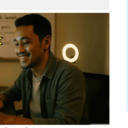
Tepat
andungan
 yang Jelas dan Menarik
ang Profesional
yang Sesuai
 Berpatutan
ual EBook
 EBook
if Jangka Panjang