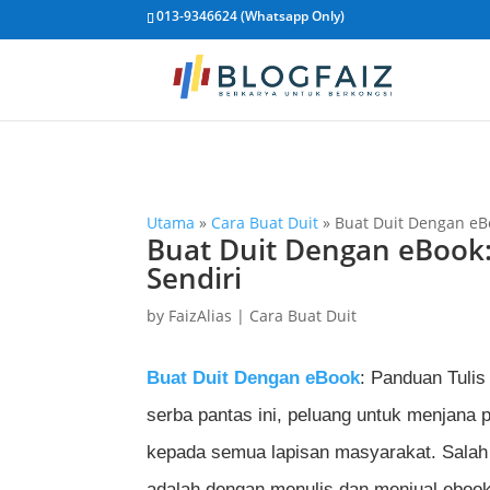
013-9346624 (Whatsapp Only)
Utama
»
Cara Buat Duit
»
Buat Duit Dengan eBo
Buat Duit Dengan eBook:
Sendiri
by
FaizAlias
|
Cara Buat Duit
Buat Duit Dengan eBook
: Panduan Tulis
serba pantas ini, peluang untuk menjana 
kepada semua lapisan masyarakat. Salah
adalah dengan menulis dan menjual ebook