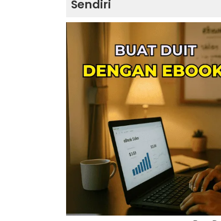
Sendiri
Cara Buat Duit Dengan EBook
Langkah 1: Tentukan Topik yang 
Langkah 2: Rancang Struktur K
Langkah 3: Menulis dengan Gaya
Langkah 4: Reka Bentuk EBook y
Langkah 5: Pilih Format EBook 
Langkah 6: Tentukan Harga yang
Langkah 7: Platform untuk Menj
Langkah 8: Strategi Pemasaran
Langkah 9: Jana Pendapatan Pas