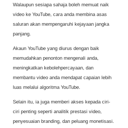
Walaupun sesiapa sahaja boleh memuat naik
Langkah 4: Menyediakan Kandungan
video ke YouTube, cara anda membina asas
Pertama Anda
saluran akan mempengaruhi kejayaan jangka
panjang.
Langkah 5: Pengoptimuman SEO di
YouTube
Akaun YouTube yang diurus dengan baik
Langkah 6: Aktifkan Ciri Penting untuk
memudahkan penonton mengenali anda,
Channel Anda
meningkatkan kebolehpercayaan, dan
membantu video anda mendapat capaian lebih
Jadual Ringkas: Proses Cara Buka Akaun
luas melalui algoritma YouTube.
YouTube
Selain itu, ia juga memberi akses kepada ciri-
Kesimpulan
ciri penting seperti analitik prestasi video,
penyesuaian branding, dan peluang monetisasi.
Soalan Lazim