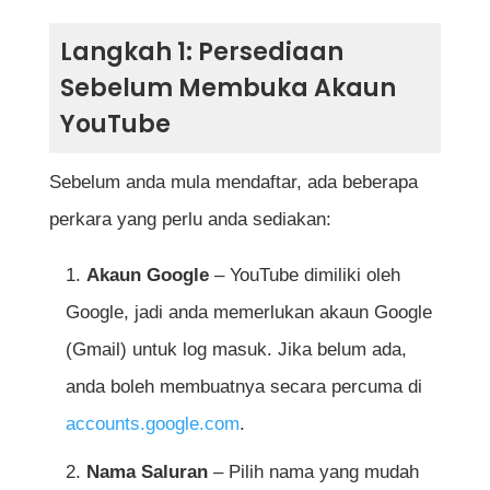
Adakah saya perlu membayar untuk
Langkah 1: Persediaan
membuka akaun YouTube?
Sebelum Membuka Akaun
Bolehkah saya membuka lebih daripada
YouTube
satu channel YouTube dengan satu akaun
Google?
Sebelum anda mula mendaftar, ada beberapa
perkara yang perlu anda sediakan:
Apakah saiz gambar profil dan banner
YouTube yang disyorkan?
Akaun Google
– YouTube dimiliki oleh
Google, jadi anda memerlukan akaun Google
Adakah saya perlu memuat naik video
(Gmail) untuk log masuk. Jika belum ada,
terus selepas membuka akaun YouTube?
anda boleh membuatnya secara percuma di
Bagaimana cara mengaktifkan fungsi
accounts.google.com
.
menjana pendapatan di YouTube?
Nama Saluran
– Pilih nama yang mudah
Apakah jenis kandungan yang dibenarkan