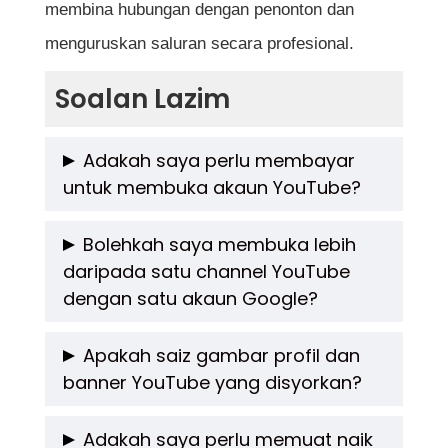
membina hubungan dengan penonton dan
menguruskan saluran secara profesional.
Soalan Lazim
Adakah saya perlu membayar
untuk membuka akaun YouTube?
Tidak. Membuka akaun YouTube adalah
Bolehkah saya membuka lebih
daripada satu channel YouTube
percuma. Anda hanya memerlukan akaun
dengan satu akaun Google?
Google untuk mendaftar dan mula
menggunakan platform ini. Walau
Ya. Anda boleh membuka dan mengurus
Apakah saiz gambar profil dan
bagaimanapun, jika anda ingin menggunakan
banner YouTube yang disyorkan?
beberapa channel YouTube di bawah satu
peralatan atau perisian penyuntingan video
akaun Google dengan menggunakan ciri
Gambar profil disyorkan berukuran 800 x 800
Adakah saya perlu memuat naik
berbayar, itu adalah kos tambahan yang