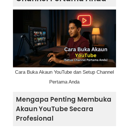
YouTube Secara Profesional
Langkah 1: Persediaan Sebelum Membuka
Akaun YouTube
Langkah 2: Cara Buka Akaun YouTube
Langkah 3: Setup Channel Pertama Anda
1. Lengkapkan Bahagian About (Perihal)
2. Tambahkan Maklumat Hubungan
Cara Buka Akaun YouTube dan Setup Channel
Pertama Anda
3. Susun Bahagian Channel
4. Upload Logo & Banner Berkualiti
Mengapa Penting Membuka
Tinggi
Akaun YouTube Secara
Profesional
5. Tambah Trailer Channel