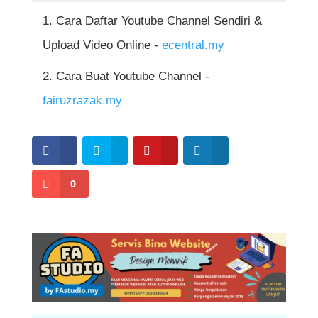
YouTube untuk mengelakkan video dipadam
mempunyai kamera berkualiti baik. Apa yang
Cara Daftar Youtube Channel Sendiri &
atau akaun digantung.
penting ialah kandungan yang bermanfaat
Upload Video Online -
ecentral.my
dan penyampaian yang jelas kepada
Cara Buat Youtube Channel -
penonton.
fairuzrazak.my
0