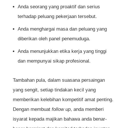
Anda seorang yang proaktif dan serius
Kesimpulan
terhadap peluang pekerjaan tersebut.
Soalan Lazim Mengenai Cara Follow Up
Anda menghargai masa dan peluang yang
Selepas Temuduga
diberikan oleh panel penemuduga.
Perlukah saya membuat follow up jika
Anda menunjukkan etika kerja yang tinggi
panel temuduga tidak menyatakan apa-
dan mempunyai sikap profesional.
apa mengenai susulan?
Berapa kali saya boleh follow up jika
Tambahan pula, dalam suasana persaingan
masih belum menerima jawapan?
yang sengit, setiap tindakan kecil yang
Adakah follow up melalui WhatsApp
memberikan kelebihan kompetitif amat penting.
dianggap tidak profesional?
Dengan membuat
follow up
, anda memberi
isyarat kepada majikan bahawa anda benar-
Bolehkah saya bertanya terus tentang