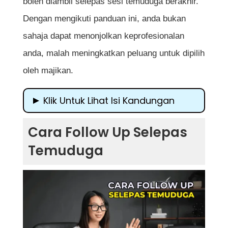
boleh diambil selepas sesi temuduga berakhir.
Dengan mengikuti panduan ini, anda bukan
sahaja dapat menonjolkan keprofesionalan
anda, malah meningkatkan peluang untuk dipilih
oleh majikan.
Klik Untuk Lihat Isi Kandungan
Cara Follow Up Selepas Temuduga
Cara Follow Up Selepas
1. Kenapa Perlu Follow Up Selepas
Temuduga
Temuduga?
2. Bila Masa Terbaik untuk Follow Up?
3. Saluran Komunikasi Terbaik untuk
Follow Up