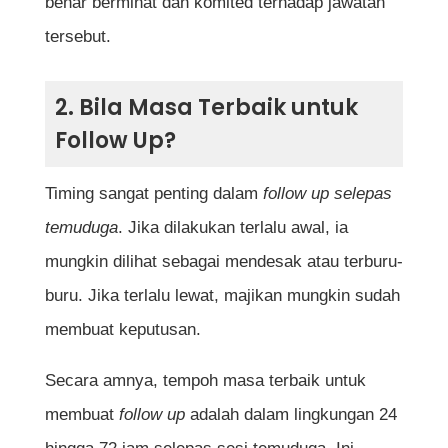
benar berminat dan komited terhadap jawatan
keputusan temuduga dalam emel follow
tersebut.
up?
Apa perlu saya lakukan jika saya
2. Bila Masa Terbaik untuk
menerima tawaran daripada tempat lain
Follow Up?
sebelum mendapat maklum balas
daripada temuduga yang saya minati?
Timing sangat penting dalam
follow up selepas
temuduga
. Jika dilakukan terlalu awal, ia
Bagaimana jika saya tersilap eja atau
mungkin dilihat sebagai mendesak atau terburu-
tulis ayat dalam emel follow up?
buru. Jika terlalu lewat, majikan mungkin sudah
membuat keputusan.
Rujukan
Secara amnya, tempoh masa terbaik untuk
membuat
follow up
adalah dalam lingkungan 24