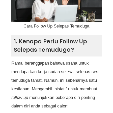
Emel
Telefon
Mesej LinkedIn
Cara Follow Up Selepas Temuduga
1. Kenapa Perlu Follow Up
4. Apa Yang Patut Ditulis dalam Follow
Selepas Temuduga?
Up?
Ramai beranggapan bahawa usaha untuk
5. Elakkan Kesilapan Ini Semasa Follow
mendapatkan kerja sudah selesai selepas sesi
Up
temuduga tamat. Namun, ini sebenarnya satu
6. Apa Yang Perlu Dilakukan Selepas
kesilapan. Mengambil inisiatif untuk membuat
Follow Up?
follow up
menunjukkan beberapa ciri penting
7. Kesan Positif Follow Up yang Efektif
dalam diri anda sebagai calon: