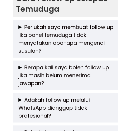
Temuduga
Perlukah saya membuat follow up
jika panel temuduga tidak
menyatakan apa-apa mengenai
susulan?
Ya, anda tetap boleh membuat
follow up
Berapa kali saya boleh follow up
jika masih belum menerima
walaupun panel tidak menyatakan apa-apa.
jawapan?
Ini menunjukkan inisiatif dan minat anda
terhadap jawatan tersebut, selagi ia
Secara umum, anda boleh membuat
follow
Adakah follow up melalui
dilakukan secara profesional dan pada waktu
WhatsApp dianggap tidak
up
pertama dalam tempoh 2 hingga 3 hari
profesional?
yang sesuai.
selepas temuduga. Jika tiada maklum balas
selepas seminggu, anda boleh menghantar
Jika anda tidak dimaklumkan secara rasmi