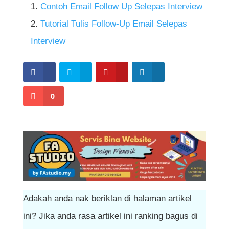
panik. Namun, adalah penting untuk sentiasa
Contoh Email Follow Up Selepas Interview
memberikan maklum balas dengan lebih
menyemak ejaan dan struktur ayat sebelum
Tutorial Tulis Follow-Up Email Selepas
cepat.
menghantar emel. Mesej yang tersusun dan
Interview
bebas daripada kesilapan memberikan
gambaran yang lebih baik tentang
profesionalisme anda.
0
Adakah anda nak beriklan di halaman artikel
ini? Jika anda rasa artikel ini ranking bagus di