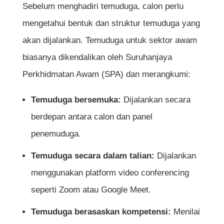
Meyakinkan
Sebelum menghadiri temuduga, calon perlu
mengetahui bentuk dan struktur temuduga yang
7. Tiba Awal dan Bawa Dokumen
akan dijalankan. Temuduga untuk sektor awam
Lengkap
biasanya dikendalikan oleh Suruhanjaya
8. Fahami Nilai dan Etika Perkhidmatan
Perkhidmatan Awam (SPA) dan merangkumi:
Awam
Temuduga bersemuka:
Dijalankan secara
9. Gunakan Teknik STAR dalam
berdepan antara calon dan panel
Menjawab Soalan Berasaskan Situasi
penemuduga.
10. Akhiri Temuduga dengan Sikap Positif
Temuduga secara dalam talian:
Dijalankan
menggunakan platform video conferencing
Kesimpulan
seperti Zoom atau Google Meet.
Soalan Lazim (FAQ)
Temuduga berasaskan kompetensi:
Menilai
Adakah saya perlu tahu tentang