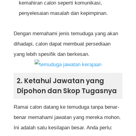
kemahiran calon seperti komunikasi,
kementerian yang saya mohon untuk
penyelesaian masalah dan kepimpinan.
jawatan kerajaan?
Perlukah saya hafal jawapan untuk
Dengan memahami jenis temuduga yang akan
soalan temuduga?
dihadapi, calon dapat membuat persediaan
yang lebih spesifik dan berkesan.
Apa pakaian paling sesuai untuk
temuduga jawatan kerajaan?
2. Ketahui Jawatan yang
Apa perlu saya buat jika tidak tahu
Dipohon dan Skop Tugasnya
jawapan semasa temuduga?
Berapa lama biasanya sesi temuduga
Ramai calon datang ke temuduga tanpa benar-
kerajaan berlangsung?
benar memahami jawatan yang mereka mohon.
Ini adalah satu kesilapan besar. Anda perlu: