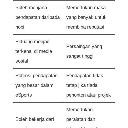
Boleh menjana
Memerlukan masa
pendapatan daripada
yang banyak untuk
hobi
membina reputasi
Peluang menjadi
Persaingan yang
terkenal di media
sangat tinggi
sosial
Potensi pendapatan
Pendapatan tidak
yang besar dalam
tetap jika tiada
eSports
penonton atau projek
Memerlukan
Boleh bekerja dari
peralatan dan