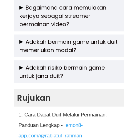
sambungan internet laju dan stabil, mikrofon
Tidak semua permainan sesuai untuk
Bagaimana cara memulakan
memperoleh pendapatan sampingan yang
berkualiti, kamera web, dan perisian
kerjaya sebagai streamer
menjana pendapatan. Permainan yang
sederhana.
penstriman jika ingin menjadi streamer.
permainan video?
popular, mempunyai komuniti besar, dan
Untuk eSports, anda juga memerlukan alat
sokongan eSports biasanya lebih berpotensi.
Mulakan dengan memilih platform
Adakah bermain game untuk duit
kawalan atau tetikus dan papan kekunci
Contohnya, Mobile Legends, PUBG Mobile,
memerlukan modal?
penstriman seperti Twitch, YouTube Gaming,
berkualiti tinggi.
Dota 2, Valorant, dan Fortnite.
atau Facebook Gaming. Sediakan peralatan
Ya, kebanyakan kaedah memerlukan sedikit
Adakah risiko bermain game
yang sesuai, pilih permainan yang ingin
untuk jana duit?
modal untuk membeli peralatan, permainan
dimainkan, dan cipta jadual penstriman yang
berbayar, atau akses internet berkelajuan
Ya, antara risikonya ialah ketidakstabilan
konsisten. Pastikan anda berinteraksi
Rujukan
tinggi. Namun, ada juga cara tanpa modal
pendapatan, persaingan tinggi, risiko
dengan penonton untuk membina komuniti.
besar seperti menggunakan aplikasi ganjaran
kesihatan akibat bermain terlalu lama, dan
Cara Dapat Duit Melalui Permainan:
atau bermain permainan percuma yang
kemungkinan melanggar terma penggunaan
Panduan Lengkap -
lemon8-
menawarkan hadiah wang tunai.
permainan jika menjual akaun atau item
app.com/@rabiatul_rahman