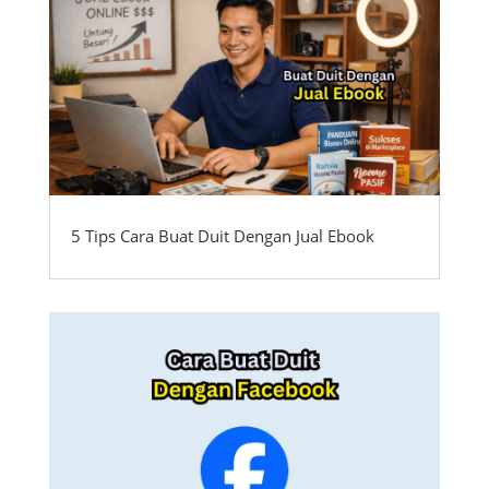
5 Tips Cara Buat Duit Dengan Jual Ebook