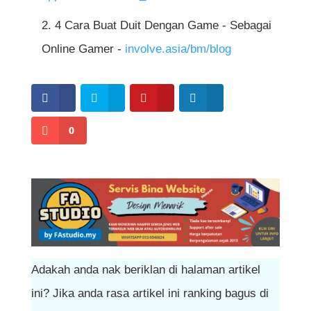
secara tidak sah.
4 Cara Buat Duit Dengan Game - Sebagai
Online Gamer -
involve.asia/bm/blog
0
Adakah anda nak beriklan di halaman artikel
ini? Jika anda rasa artikel ini ranking bagus di