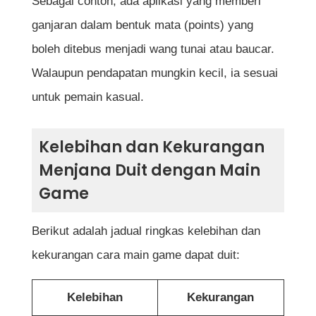
Sebagai contoh, ada aplikasi yang memberi
ganjaran dalam bentuk mata (points) yang
boleh ditebus menjadi wang tunai atau baucar.
Walaupun pendapatan mungkin kecil, ia sesuai
untuk pemain kasual.
Kelebihan dan Kekurangan
Menjana Duit dengan Main
Game
Berikut adalah jadual ringkas kelebihan dan
kekurangan cara main game dapat duit:
Kelebihan
Kekurangan