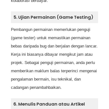
kolaborasi berbayar.
5. Ujian Permainan (Game Testing)
Pembangun permainan memerlukan penguji
(game tester) untuk memastikan permainan
bebas daripada bug dan berjalan dengan lancar.
Kerja ini biasanya dibayar mengikut jam atau
projek. Sebagai penguji permainan, anda perlu
memberikan maklum balas terperinci mengenai
pengalaman bermain, isu teknikal, dan
cadangan penambahbaikan.
6. Menulis Panduan atau Artikel