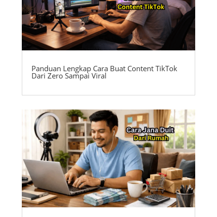
Panduan Lengkap Cara Buat Content TikTok
Dari Zero Sampai Viral