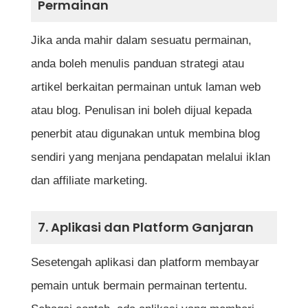
Permainan
Jika anda mahir dalam sesuatu permainan,
anda boleh menulis panduan strategi atau
artikel berkaitan permainan untuk laman web
atau blog. Penulisan ini boleh dijual kepada
penerbit atau digunakan untuk membina blog
sendiri yang menjana pendapatan melalui iklan
dan affiliate marketing.
7. Aplikasi dan Platform Ganjaran
Sesetengah aplikasi dan platform membayar
pemain untuk bermain permainan tertentu.