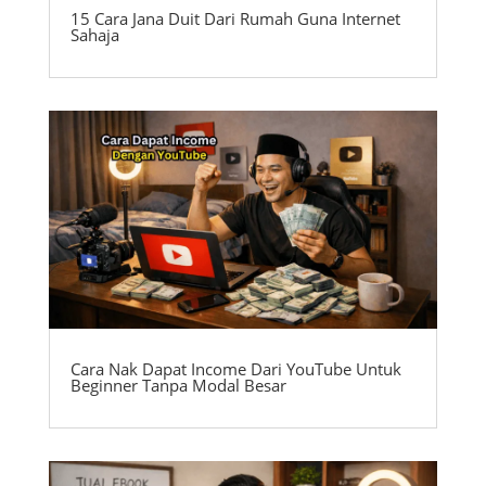
15 Cara Jana Duit Dari Rumah Guna Internet
Sahaja
Cara Nak Dapat Income Dari YouTube Untuk
Beginner Tanpa Modal Besar