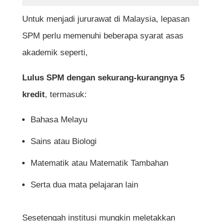
kejururawatan dan ijazah sarjana muda
kejururawatan?
Untuk menjadi jururawat di Malaysia, lepasan
SPM perlu memenuhi beberapa syarat asas
Adakah jururawat perlu bekerja mengikut
akademik seperti,
syif?
Apakah lesen yang perlu dimiliki oleh
Lulus SPM dengan sekurang-kurangnya 5
seorang jururawat untuk berkhidmat secara
kredit
, termasuk:
sah di Malaysia?
Bahasa Melayu
Adakah jururawat yang tamat pengajian
Sains atau Biologi
dijamin pekerjaan?
Matematik atau Matematik Tambahan
Adakah terdapat bantuan kewangan atau
Serta dua mata pelajaran lain
biasiswa untuk pelajar kejururawatan?
Jika gagal peperiksaan LJM, adakah boleh
Sesetengah institusi mungkin meletakkan