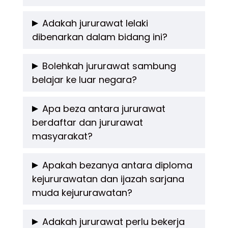
dan Matematik serta memenuhi syarat
Tidak. Jururawat boleh bertugas di klinik,
Adakah jururawat lelaki
kelayakan lain.
dibenarkan dalam bidang ini?
pusat rawatan harian, rumah jagaan, dan
organisasi bukan kerajaan (NGO).
Ya, jururawat lelaki juga amat diperlukan dan
Bolehkah jururawat sambung
belajar ke luar negara?
digalakkan untuk menceburi bidang
kejururawatan.
Boleh. Ramai jururawat Malaysia
Apa beza antara jururawat
berdaftar dan jururawat
menyambung pengajian di Australia, UK, dan
masyarakat?
negara lain selepas mendapat lesen LJM dan
pengalaman kerja.
Jururawat berdaftar memiliki diploma atau
Apakah bezanya antara diploma
kejururawatan dan ijazah sarjana
ijazah kejururawatan dan bekerja di hospital,
muda kejururawatan?
manakala jururawat masyarakat lebih fokus
kepada penjagaan komuniti dan kesihatan
Diploma kejururawatan mengambil masa 3
Adakah jururawat perlu bekerja