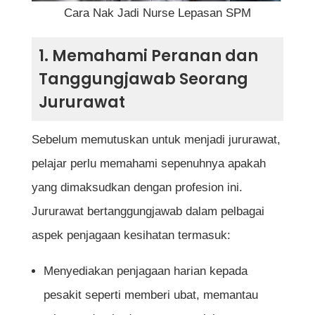
b) Program Asasi Sains atau Pra-
Cara Nak Jadi Nurse Lepasan SPM
Diploma
1. Memahami Peranan dan
Tanggungjawab Seorang
4. Permohonan Kemasukan ke Program
Jururawat
Kejururawatan
a) Permohonan Kolej Kejururawatan
Sebelum memutuskan untuk menjadi jururawat,
KKM
pelajar perlu memahami sepenuhnya apakah
b) Permohonan Melalui UPU (Bagi
yang dimaksudkan dengan profesion ini.
Universiti Awam)
Jururawat bertanggungjawab dalam pelbagai
aspek penjagaan kesihatan termasuk:
c) Permohonan ke Kolej Swasta
Menyediakan penjagaan harian kepada
pesakit seperti memberi ubat, memantau
5. Latihan Klinikal dan Peperiksaan