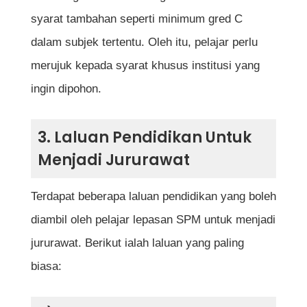
mengulang?
syarat tambahan seperti minimum gred C
Apakah laluan kerjaya selepas beberapa
dalam subjek tertentu. Oleh itu, pelajar perlu
tahun menjadi jururawat?
merujuk kepada syarat khusus institusi yang
ingin dipohon.
Bolehkah saya sambung belajar ke
peringkat ijazah selepas habis diploma?
3. Laluan Pendidikan Untuk
Menjadi Jururawat
Rujukan
Terdapat beberapa laluan pendidikan yang boleh
diambil oleh pelajar lepasan SPM untuk menjadi
jururawat. Berikut ialah laluan yang paling
biasa: