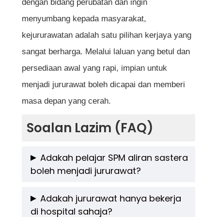
dengan bidang perubatan dan ingin
menyumbang kepada masyarakat,
kejururawatan adalah satu pilihan kerjaya yang
sangat berharga. Melalui laluan yang betul dan
persediaan awal yang rapi, impian untuk
menjadi jururawat boleh dicapai dan memberi
masa depan yang cerah.
Soalan Lazim (FAQ)
Adakah pelajar SPM aliran sastera
boleh menjadi jururawat?
Ya, asalkan pelajar tersebut lulus dalam
Adakah jururawat hanya bekerja
di hospital sahaja?
subjek penting seperti Sains, Bahasa Melayu