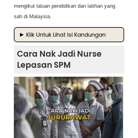
mengikut laluan pendidikan dan latihan yang
sah di Malaysia.
Klik Untuk Lihat Isi Kandungan
Cara Nak Jadi Nurse Lepasan SPM
Cara Nak Jadi Nurse
1. Memahami Peranan dan Tanggungjawab
Lepasan SPM
Seorang Jururawat
2. Syarat Kelayakan Akademik Untuk Jadi
Jururawat Lepasan SPM
3. Laluan Pendidikan Untuk Menjadi
Jururawat
a) Diploma Kejururawatan