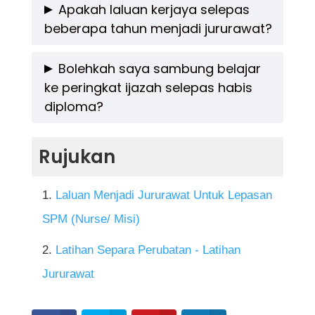
Ya, calon boleh mengulang peperiksaan LJM.
Apakah laluan kerjaya selepas
institusi).
beberapa tahun menjadi jururawat?
Mereka perlu membuat permohonan semula
dan mengikuti sesi peperiksaan berikutnya.
Selepas beberapa tahun berkhidmat,
Bolehkah saya sambung belajar
ke peringkat ijazah selepas habis
jururawat boleh naik pangkat menjadi Sister,
diploma?
Matron, atau sambung belajar untuk menjadi
jururawat pakar, pensyarah, atau pegawai
Boleh. Jururawat yang memiliki diploma dan
Rujukan
kesihatan.
pengalaman kerja boleh memohon
kemasukan ke Ijazah Sarjana Muda
Laluan Menjadi Jururawat Untuk Lepasan
Kejururawatan secara sepenuh masa atau
SPM (Nurse/ Misi)
sambilan.
Latihan Separa Perubatan - Latihan
Jururawat