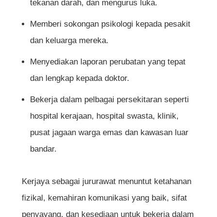
tekanan darah, dan mengurus luka.
Lembaga Jururawat Malaysia (LJM)
Memberi sokongan psikologi kepada pesakit
6. Peluang Kerjaya dan Gaji Seorang
dan keluarga mereka.
Jururawat
Menyediakan laporan perubatan yang tepat
7. Kelebihan dan Cabaran Dalam Kerjaya
dan lengkap kepada doktor.
Jururawat
Bekerja dalam pelbagai persekitaran seperti
8. Peluang Sambung Belajar dan
hospital kerajaan, hospital swasta, klinik,
Kepakaran
pusat jagaan warga emas dan kawasan luar
bandar.
Tip Untuk Pelajar SPM Yang Berminat Jadi
Jururawat
Kerjaya sebagai jururawat menuntut ketahanan
Kesimpulan
fizikal, kemahiran komunikasi yang baik, sifat
Soalan Lazim (FAQ)
penyayang, dan kesediaan untuk bekerja dalam