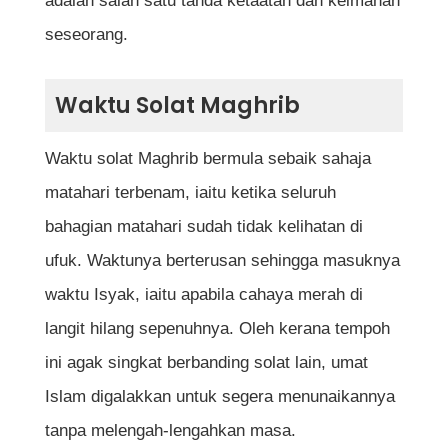
adalah salah satu tanda ketaatan dan keimanan
13. Rakaat Ketiga
seseorang.
14. Tahiyat Akhir
15. Memberi Salam
Waktu Solat Maghrib
Waktu solat Maghrib bermula sebaik sahaja
Perkara Sunat dalam Solat Maghrib
matahari terbenam, iaitu ketika seluruh
Kesilapan Lazim Semasa Solat Maghrib
bahagian matahari sudah tidak kelihatan di
Jadual Ringkas Waktu dan Bilangan
ufuk. Waktunya berterusan sehingga masuknya
Rakaat Solat Maghrib
waktu Isyak, iaitu apabila cahaya merah di
langit hilang sepenuhnya. Oleh kerana tempoh
Panduan Lengkap Solat Maghrib Secara
ini agak singkat berbanding solat lain, umat
Video
Islam digalakkan untuk segera menunaikannya
tanpa melengah-lengahkan masa.
Kesimpulan