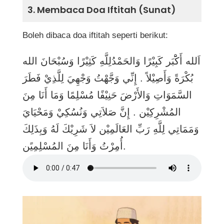
3. Membaca Doa Iftitah (Sunat)
Boleh dibaca doa iftitah seperti berikut:
اَلله أَكََْبَر كَبِيْرًا وَالحَمْدُلِلَّهِ كَثِيْرًا وَسُبْحَانَ الله
بُكْرَةً وَأَصِيْلاً . إِنِّي وَجَّهْتُ وَجْهِيَ لِلَّذِيْ فَطَرَ
السَّمَوَاتِ وَالأَرْضَ حَنِيْفًا مُسْلِمًا وَمَا أَنَا مِنَ
المُشْرِكِيْن . إِنَّ صَلاَتِي وَنُسُكِيْ وَمَحْيَايَ
وَمَمَاتِي لِلَّهِ رَبِّ العَالَمِيْن لاَ شَرِيْكَ لَهُ وَبِذَلِكَ
أُمِرْتُ وَأَنَا مِنَ المُسْلِمِيًن.