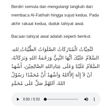
Berdiri semula dan mengulangi langkah dari
membaca Al-Fatihah hingga sujud kedua. Pada
akhir rakaat kedua, duduk tahiyat awal.
Bacaan tahiyat awal adalah seperti berikut.
لتَّحِيَّاتُ الْمُبَارَكَاتُ الصَّلَوَاتُ الطَّيِّبَاتُ ِللهِ،
السَّلاَمُ عَلَيْكَ اَيُّهَا النَّبِيُّ وَرَحْمَةُ اللهِ وَبَرَكَاتُهُ،
السَّلاَمُ عَلَيْنَا وَعَلَى عِبَادِاللهِ الصَّالِحِيْنَ، أَشْهَدُ
اَنْ لآ إِلَهَ إِلاَّاللهُ وَاَشْهَدُ أَنَّ مُحَمَّدًا رَسُوْلُ
اللهُ، اَللهُمَّ صَلِّ عَلَى مُحَمَّدٍ