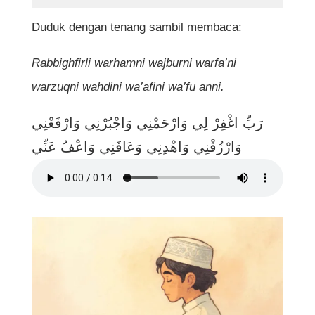
Duduk dengan tenang sambil membaca:
Rabbighfirli warhamni wajburni warfa’ni
warzuqni wahdini wa’afini wa’fu anni.
رَبِّ اغْفِرْ لِي وَارْحَمْنِي وَاجْبُرْنِي وَارْفَعْنِي
وَارْزُقْنِي وَاهْدِنِي وَعَافَنِي وَاعْفُ عَنِّي