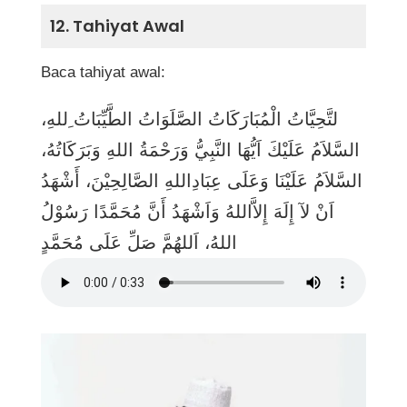
12. Tahiyat Awal
Baca tahiyat awal:
لتَّحِيَّاتُ الْمُبَارَكَاتُ الصَّلَوَاتُ الطَّيِّبَاتُ ِللهِ،
السَّلاَمُ عَلَيْكَ اَيُّهَا النَّبِيُّ وَرَحْمَةُ اللهِ وَبَرَكَاتُهُ،
السَّلاَمُ عَلَيْنَا وَعَلَى عِبَادِاللهِ الصَّالِحِيْنَ، أَشْهَدُ
اَنْ لآ إِلَهَ إِلاَّاللهُ وَاَشْهَدُ أَنَّ مُحَمَّدًا رَسُوْلُ
اللهُ، اَللهُمَّ صَلِّ عَلَى مُحَمَّدٍ