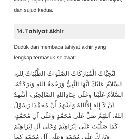
dan sujud kedua.
14. Tahiyat Akhir
Duduk dan membaca tahiyat akhir yang
lengkap termasuk selawat:
لتَّحِيَّاتُ الْمُبَارَكَاتُ الصَّلَوَاتُ الطَّيِّبَاتُ ِللهِ،
السَّلاَمُ عَلَيْكَ اَيُّهَا النَّبِيُّ وَرَحْمَةُ اللهِ وَبَرَكَاتُهُ،
السَّلاَمُ عَلَيْنَا وَعَلَى عِبَادِاللهِ الصَّالِحِيْنَ، أَشْهَدُ
اَنْ لآ إِلَهَ إِلاَّاللهُ وَاَشْهَدُ أَنَّ مُحَمَّدًا رَسُوْلُ
اللهُ، اَللهُمَّ صَلِّ عَلَى مُحَمَّدٍ وَعَلَى آلِ مُحَمَّدٍ،
كَمَا صَلَّيْتَ عَلَى اِبْرَاهِيْمَ وَعَلَى آلِ اِبْرَاهِيْمَ
وَبَارِكْ عَلَى مُحَمَّدٍ وَعَلَى آلِ مُحَمَّدٍ كَمَا