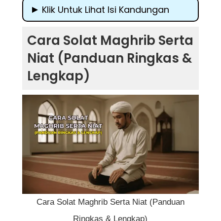
Klik Untuk Lihat Isi Kandungan
Cara Solat Maghrib Serta Niat (Panduan
Cara Solat Maghrib Serta
Ringkas & Lengkap)
Niat (Panduan Ringkas &
Kepentingan Menunaikan Solat Maghrib
Lengkap)
Waktu Solat Maghrib
Syarat Wajib Solat Maghrib
Rukun Solat Maghrib
Cara Solat Maghrib Lengkap
1. Berdiri Tegak dan Berniat
2. Takbiratul Ihram
Cara Solat Maghrib Serta Niat (Panduan
3. Membaca Doa Iftitah (Sunat)
Ringkas & Lengkap)