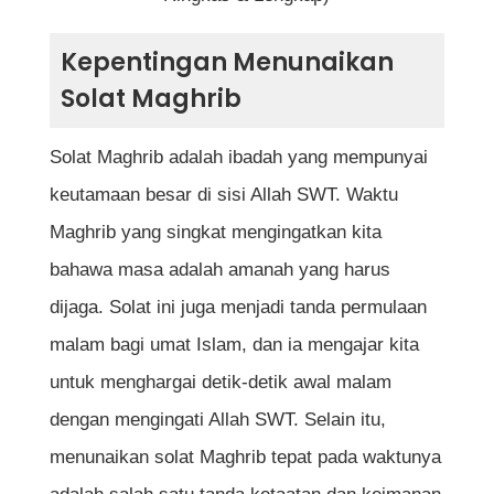
4. Membaca Surah Al-Fatihah
Kepentingan Menunaikan
5. Membaca Surah atau Ayat Al-Quran
Solat Maghrib
(Sunat)
Solat Maghrib adalah ibadah yang mempunyai
6. Rukuk
keutamaan besar di sisi Allah SWT. Waktu
7. Iktidal
Maghrib yang singkat mengingatkan kita
8. Sujud Pertama
bahawa masa adalah amanah yang harus
9. Duduk Antara Dua Sujud
dijaga. Solat ini juga menjadi tanda permulaan
malam bagi umat Islam, dan ia mengajar kita
10. Sujud Kedua
untuk menghargai detik-detik awal malam
11. Rakaat Kedua
dengan mengingati Allah SWT. Selain itu,
12. Tahiyat Awal
menunaikan solat Maghrib tepat pada waktunya