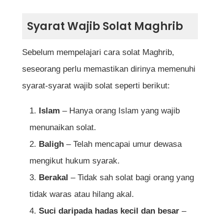
Soalan Lazim (FAQ)
Syarat Wajib Solat Maghrib
Berapakah bilangan rakaat solat
Sebelum mempelajari cara solat Maghrib,
Maghrib?
seseorang perlu memastikan dirinya memenuhi
Bolehkah solat Maghrib dilakukan secara
syarat-syarat wajib solat seperti berikut:
berjemaah?
Islam
– Hanya orang Islam yang wajib
Apakah waktu akhir solat Maghrib?
menunaikan solat.
Adakah sah solat Maghrib jika dilakukan
Baligh
– Telah mencapai umur dewasa
sebelum azan berkumandang?
mengikut hukum syarak.
Apakah bacaan selepas solat Maghrib
Berakal
– Tidak sah solat bagi orang yang
yang digalakkan?
tidak waras atau hilang akal.
Suci daripada hadas kecil dan besar
–