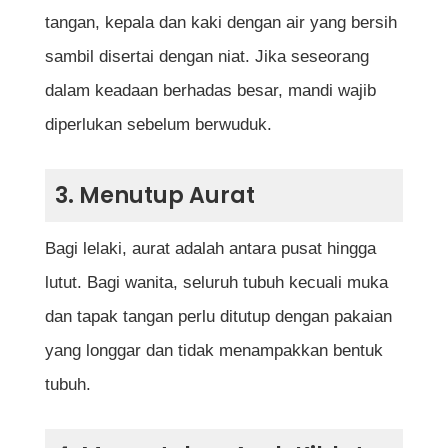
Adakah wuduk terbatal jika kita ketawa
tangan, kepala dan kaki dengan air yang bersih
ketika solat?
sambil disertai dengan niat. Jika seseorang
dalam keadaan berhadas besar, mandi wajib
Bagaimana cara menentukan arah kiblat
diperlukan sebelum berwuduk.
jika berada di tempat yang tidak diketahui
arahnya?
3. Menutup Aurat
Adakah wajib membaca surah selepas al-
Fatihah dalam setiap rakaat?
Bagi lelaki, aurat adalah antara pusat hingga
lutut. Bagi wanita, seluruh tubuh kecuali muka
Bolehkah solat sambil duduk di kerusi jika
dan tapak tangan perlu ditutup dengan pakaian
tidak mampu berdiri?
yang longgar dan tidak menampakkan bentuk
Apakah hukum bercakap ketika solat?
tubuh.
Rujukan