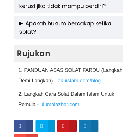
kerusi jika tidak mampu berdiri?
untuk membaca surah atau beberapa ayat al-
Quran selepas al-Fatihah pada dua rakaat
Boleh, bagi yang uzur atau tidak mampu
Apakah hukum bercakap ketika
pertama setiap solat fardu.
solat?
berdiri, solat boleh dilakukan sambil duduk di
kerusi atau mengikut kemampuan fizikal,
Bercakap dengan sengaja selain bacaan
Rujukan
asalkan rukun solat tetap dipenuhi.
solat membatalkan solat. Namun, jika terlupa
atau tidak sengaja, ia tidak membatalkan
PANDUAN ASAS SOLAT FARDU (Langkah
tetapi disunatkan sujud sahwi.
Demi Langkah) -
akuislam.com/blog
Langkah Cara Solat Dalam Islam Untuk
Pemula -
ulumalazhar.com