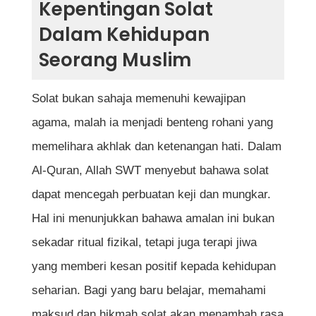
Kepentingan Solat
Dalam Kehidupan
Rukun Solat Yang Wajib Diketahui
Seorang Muslim
Jadual Perbandingan Rukun Solat dan
Perkara Sunat Solat
Solat bukan sahaja memenuhi kewajipan
Langkah Demi Langkah Cara Solat Untuk
agama, malah ia menjadi benteng rohani yang
Yang Baru Belajar
memelihara akhlak dan ketenangan hati. Dalam
1. Berdiri Tegak dan Berniat
Al-Quran, Allah SWT menyebut bahawa solat
dapat mencegah perbuatan keji dan mungkar.
2. Takbiratul Ihram
Hal ini menunjukkan bahawa amalan ini bukan
3. Bacaan Doa Iftitah
sekadar ritual fizikal, tetapi juga terapi jiwa
4. Membaca Surah Al-Fatihah
yang memberi kesan positif kepada kehidupan
seharian. Bagi yang baru belajar, memahami
5. Membaca Surah Pendek
maksud dan hikmah solat akan menambah rasa