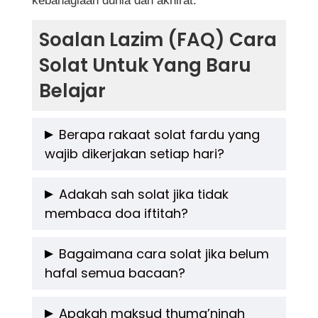
kebahagiaan dunia dan akhirat.
Soalan Lazim (FAQ) Cara
Solat Untuk Yang Baru
Belajar
Berapa rakaat solat fardu yang
wajib dikerjakan setiap hari?
Terdapat lima solat fardu sehari semalam
Adakah sah solat jika tidak
membaca doa iftitah?
iaitu Subuh (2 rakaat), Zohor (4 rakaat), Asar
(4 rakaat), Maghrib (3 rakaat) dan Isyak (4
Ya, solat tetap sah kerana doa iftitah adalah
Bagaimana cara solat jika belum
rakaat).
hafal semua bacaan?
sunat. Namun, membacanya akan
menambah kesempurnaan dan pahala solat.
Bagi yang baru belajar, boleh membaca ayat-
Apakah maksud thuma’ninah