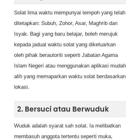
Kesimpulan
Solat lima waktu mempunyai tempoh yang telah
ditetapkan: Subuh, Zohor, Asar, Maghrib dan
Soalan Lazim (FAQ) Cara Solat Untuk Yang
Isyak. Bagi yang baru belajar, boleh merujuk
Baru Belajar
kepada jadual waktu solat yang dikeluarkan
Berapa rakaat solat fardu yang wajib
oleh pihak berautoriti seperti Jabatan Agama
dikerjakan setiap hari?
Islam Negeri atau menggunakan aplikasi mudah
Adakah sah solat jika tidak membaca doa
alih yang memaparkan waktu solat berdasarkan
iftitah?
lokasi.
Bagaimana cara solat jika belum hafal
semua bacaan?
2. Bersuci atau Berwuduk
Apakah maksud thuma’ninah dalam solat?
Wuduk adalah syarat sah solat. Ia melibatkan
Bolehkah solat tanpa sejadah?
membasuh anggota tertentu seperti muka,