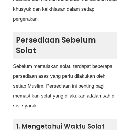
6. Rukuk
khusyuk dan keikhlasan dalam setiap
7. Iktidal
pergerakan.
8. Sujud
Persediaan Sebelum
9. Duduk Antara Dua Sujud
Solat
10. Sujud Kedua
Sebelum memulakan solat, terdapat beberapa
11. Bangun ke Rakaat Kedua
persediaan asas yang perlu dilakukan oleh
12. Tahiyat Akhir
setiap Muslim. Persediaan ini penting bagi
13. Memberi Salam
memastikan solat yang dilakukan adalah sah di
sisi syarak.
Tip Untuk Memudahkan Pembelajaran Solat
1. Mengetahui Waktu Solat
Kesilapan Lazim Yang Perlu Dielakkan