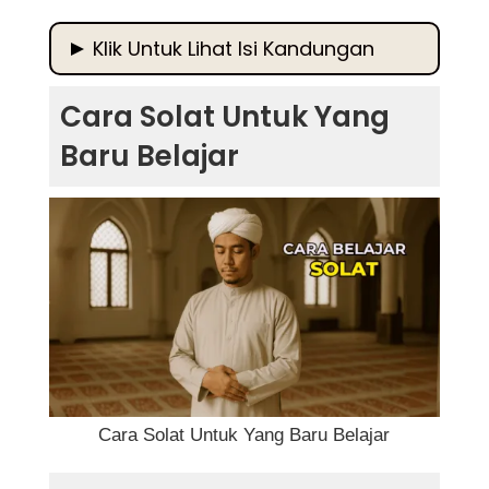
Klik Untuk Lihat Isi Kandungan
Cara Solat Untuk Yang Baru Belajar
Cara Solat Untuk Yang
Kepentingan Solat Dalam Kehidupan Seorang
Baru Belajar
Muslim
Persediaan Sebelum Solat
1. Mengetahui Waktu Solat
2. Bersuci atau Berwuduk
3. Menutup Aurat
4. Menentukan Arah Kiblat
Cara Solat Untuk Yang Baru Belajar
5. Memastikan Tempat Solat Suci