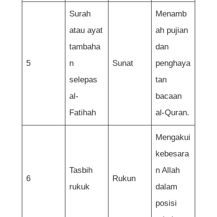
Surah
Menamb
atau ayat
ah pujian
tambaha
dan
5
n
Sunat
penghaya
selepas
tan
al-
bacaan
Fatihah
al-Quran.
Mengakui
kebesara
Tasbih
n Allah
6
Rukun
rukuk
dalam
posisi