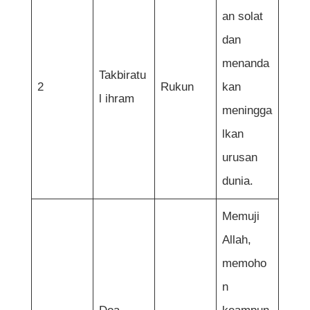
an solat
dan
menanda
Takbiratu
2
Rukun
kan
l ihram
meningga
lkan
urusan
dunia.
Memuji
Allah,
memoho
n