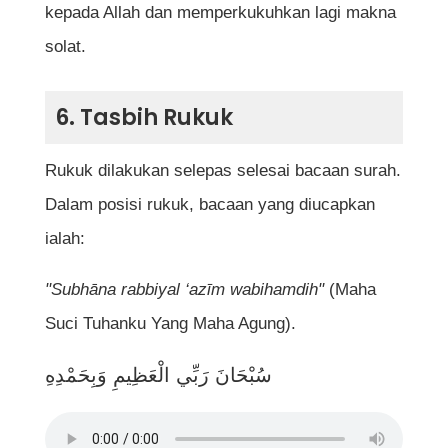
kepada Allah dan memperkukuhkan lagi makna
solat.
6. Tasbih Rukuk
Rukuk dilakukan selepas selesai bacaan surah.
Dalam posisi rukuk, bacaan yang diucapkan
ialah:
"Subhāna rabbiyal ‘azīm wabihamdih"
(Maha
Suci Tuhanku Yang Maha Agung).
سُبْحَانَ رَبِّي الْعَظِيمِ وَبِحَمْدِهِ