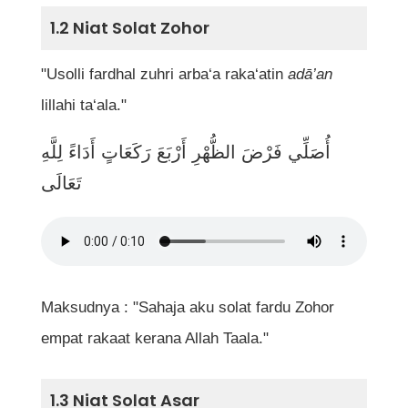
1.2 Niat Solat Zohor
Jadual Ringkas Urutan Bacaan Dalam Solat
"Usolli fardhal zuhri arba‘a raka‘atin
adā’an
Kepentingan Menghafal dan Menghayati
lillahi ta‘ala."
Bacaan Dalam Solat
أُصَلِّي فَرْضَ الظُّهْرِ أَرْبَعَ رَكَعَاتٍ أَدَاءً لِلَّهِ
Kesimpulan
تَعَالَى
Soalan Lazim (FAQ) Berkaitan Bacaan Dalam
Solat
Adakah semua bacaan dalam solat wajib
dihafal?
Maksudnya : "Sahaja aku solat fardu Zohor
empat rakaat kerana Allah Taala."
Apakah perbezaan antara bacaan rukun
dan bacaan sunat dalam solat?
1.3 Niat Solat Asar