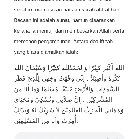
sebelum memulakan bacaan surah al-Fatihah.
Bacaan ini adalah sunat, namun disarankan
kerana ia memuji dan membesarkan Allah serta
memohon pengampunan. Antara doa iftitah
yang biasa diamalkan ialah:
اَلله أَكََْبَر كَبِيْرًا وَالحَمْدُلِلَّهِ كَثِيْرًا وَسُبْحَانَ الله
بُكْرَةً وَأَصِيْلاً . إِنِّي وَجَّهْتُ وَجْهِيَ لِلَّذِيْ فَطَرَ
السَّمَوَاتِ وَالأَرْضَ حَنِيْفًا مُسْلِمًا وَمَا أَنَا مِنَ
المُشْرِكِيْن . إِنَّ صَلاَتِي وَنُسُكِيْ وَمَحْيَايَ
وَمَمَاتِي لِلَّهِ رَبِّ العَالَمِيْن لاَ شَرِيْكَ لَهُ وَبِذَلِكَ
أُمِرْتُ وَأَنَا مِنَ المُسْلِمِيًن.