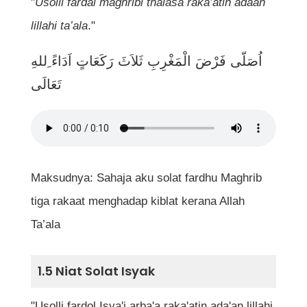
"
Usolli fardal maghribi thalasa raka’atin adaan
lillahi ta’ala
."
اُصَلّى فَرْضَ الْمَغْرِبِ ثَلاَثَ رَكَعَاتٍ اَدَاءً ِللهِ
تَعَالَى
Maksudnya: Sahaja aku solat fardhu Maghrib
tiga rakaat menghadap kiblat kerana Allah
Ta’ala
1.5 Niat Solat Isyak
"Usolli fardol Isya'i arba'a raka'atin ada'an lillahi