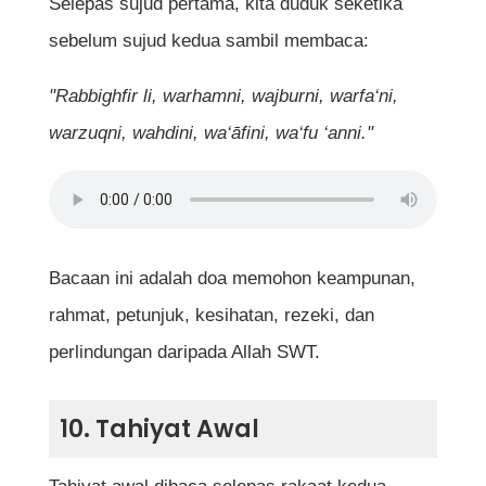
Selepas sujud pertama, kita duduk seketika
sebelum sujud kedua sambil membaca:
"Rabbighfir li, warhamni, wajburni, warfa‘ni,
warzuqni, wahdini, wa‘āfini, wa‘fu ‘anni."
Bacaan ini adalah doa memohon keampunan,
rahmat, petunjuk, kesihatan, rezeki, dan
perlindungan daripada Allah SWT.
10. Tahiyat Awal