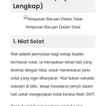
1. Niat Solat
Lengkap)
1.1 Niat Solat Subuh
1.2 Niat Solat Zohor
Himpunan Bacaan Dalam Solat
1.3 Niat Solat Asar
1.4 Niat Solat Maghrib
1. Niat Solat
1.5 Niat Solat Isyak
Niat adalah permulaan bagi setiap ibadah,
termasuk solat. Ia merupakan tekad hati yang
2. Takbiratul Ihram
disertai dengan lafaz untuk menentukan jenis
solat yang ingin dikerjakan. Niat bukan sekadar
3. Doa Iftitah
sebutan di bibir, tetapi kesedaran penuh dalam
4. Surah al-Fatihah
hati untuk mengerjakan solat kerana Allah SWT.
5. Surah atau Ayat Tambahan Selepas al-