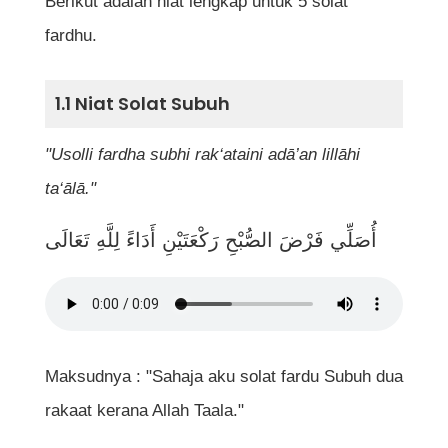
Berikut adalah niat lengkap untuk 5 solat
Fatihah
fardhu.
6. Tasbih Rukuk
7. Iktidal (Bacaan Bangun Daripada Rukuk)
1.1 Niat Solat Subuh
8. Bacaan Sujud
"Usolli fardha subhi rak‘ataini adā’an lillāhi
9. Bacaan Duduk Antara Dua Sujud
ta‘ālā."
10. Tahiyat Awal
أُصَلِّي فَرْضَ الصُّبْحِ رَكْعَتَيْنِ أَدَاءً لِلَّهِ تَعَالَى
11. Tahiyat Akhir
12. Selawat ke Atas Nabi Muhammad SAW
(Dalam Tahiyat)
Maksudnya : "Sahaja aku solat fardu Subuh dua
13. Doa Selepas Tahiyat Akhir
rakaat kerana Allah Taala."
14. Salam