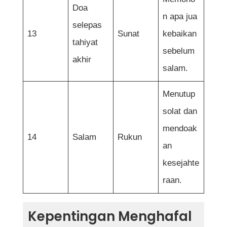
Doa
n apa jua
selepas
13
Sunat
kebaikan
tahiyat
sebelum
akhir
salam.
Menutup
solat dan
mendoak
14
Salam
Rukun
an
kesejahte
raan.
Kepentingan Menghafal