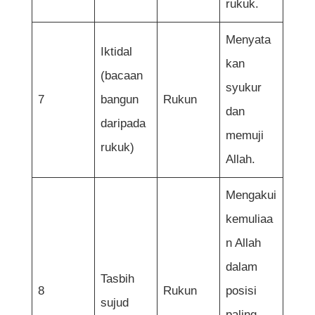
rukuk.
Menyata
Iktidal
kan
(bacaan
syukur
7
bangun
Rukun
dan
daripada
memuji
rukuk)
Allah.
Mengakui
kemuliaa
n Allah
dalam
Tasbih
8
Rukun
posisi
sujud
paling