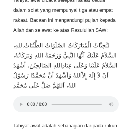
Tahiyat awal dibaca selepas rakaat kedua
dalam solat yang mempunyai tiga atau empat
rakaat. Bacaan ini mengandungi pujian kepada
Allah dan selawat ke atas Rasulullah SAW:
لتَّحِيَّاتُ الْمُبَارَكَاتُ الصَّلَوَاتُ الطَّيِّبَاتُ ِللهِ،
السَّلاَمُ عَلَيْكَ اَيُّهَا النَّبِيُّ وَرَحْمَةُ اللهِ وَبَرَكَاتُهُ،
السَّلاَمُ عَلَيْنَا وَعَلَى عِبَادِاللهِ الصَّالِحِيْنَ، أَشْهَدُ
اَنْ لآ إِلَهَ إِلاَّاللهُ وَاَشْهَدُ أَنَّ مُحَمَّدًا رَسُوْلُ
اللهُ، اَللهُمَّ صَلِّ عَلَى مُحَمَّدٍ
Tahiyat awal adalah sebahagian daripada rukun