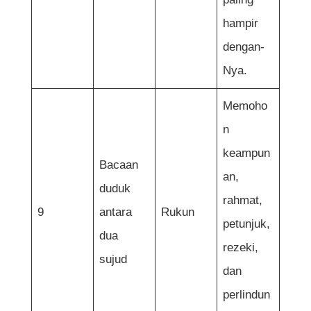
hampir
dengan-
Nya.
Memoho
n
keampun
Bacaan
an,
duduk
rahmat,
9
antara
Rukun
petunjuk,
dua
rezeki,
sujud
dan
perlindun