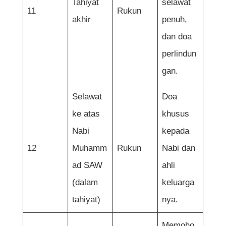
Tahiyat
selawat
11
Rukun
akhir
penuh,
dan doa
perlindun
gan.
Selawat
Doa
ke atas
khusus
Nabi
kepada
12
Muhamm
Rukun
Nabi dan
ad SAW
ahli
(dalam
keluarga
tahiyat)
nya.
Memoho