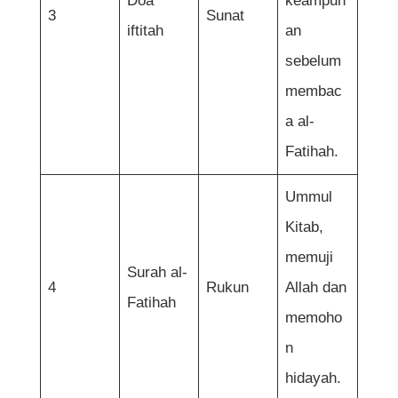
Doa
keampun
3
Sunat
iftitah
an
sebelum
membac
a al-
Fatihah.
Ummul
Kitab,
memuji
Surah al-
4
Rukun
Allah dan
Fatihah
memoho
n
hidayah.