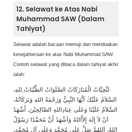
12. Selawat ke Atas Nabi
Muhammad SAW (Dalam
Tahiyat)
Selawat adalah bacaan memuji dan mendoakan
kesejahteraan ke atas Nabi Muhammad SAW.
Contoh selawat yang dibaca dalam tahiyat akhir
ialah:
لتَّحِيَّاتُ الْمُبَارَكَاتُ الصَّلَوَاتُ الطَّيِّبَاتُ ِللهِ،
السَّلاَمُ عَلَيْكَ اَيُّهَا النَّبِيُّ وَرَحْمَةُ اللهِ وَبَرَكَاتُهُ،
السَّلاَمُ عَلَيْنَا وَعَلَى عِبَادِاللهِ الصَّالِحِيْنَ، أَشْهَدُ
اَنْ لآ إِلَهَ إِلاَّاللهُ وَاَشْهَدُ أَنَّ مُحَمَّدًا رَسُوْلُ
اللهُ، اَللهُمَّ صَلِّ عَلَى مُحَمَّدٍ وَعَلَى آلِ مُحَمَّدٍ،