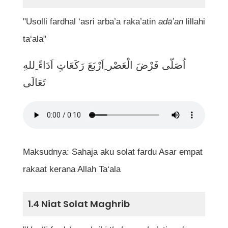
Bolehkah bacaan dalam solat dibaca dalam
bahasa selain Arab?
"Usolli fardhal ‘asri arba’a raka’atin
adā’an
lillahi
ta‘ala"
Mengapa penting memahami maksud
bacaan dalam solat?
اُصَلّى فَرْضَ الْعَصْر ِاَرْبَعَ رَكَعَاتٍ اَدَاءً ِللهِ
تَعَالَى
Apakah bacaan paling ringkas yang boleh
digunakan ketika solat jika tidak hafal
sepenuhnya?
Maksudnya: Sahaja aku solat fardu Asar empat
Rujukan
rakaat kerana Allah Ta‘ala
1.4 Niat Solat Maghrib