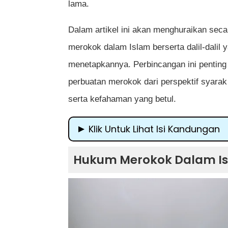
lama.
Dalam artikel ini akan menghuraikan sec
merokok dalam Islam berserta dalil-dalil
menetapkannya. Perbincangan ini pentin
perbuatan merokok dari perspektif syara
serta kefahaman yang betul.
Klik Untuk Lihat Isi Kandungan
Hukum Merokok Dalam Islam Beserta
Hukum Merokok Dalam Isl
Pengenalan: Merokok dalam Konteks
Pandangan Ulama Tentang Merokok
1. Haram
2. Makruh