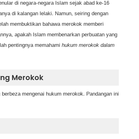
gan Syarak
menular di negara-negara Islam sejak abad ke-16
nya di kalangan lelaki. Namun, seiring dengan
 telah membuktikan bahawa merokok memberi
lannya, apakah Islam membenarkan perbuatan yang
nilah pentingnya memahami
hukum merokok dalam
atakan merokok itu haram?
an untuk mengharamkan merokok dalam Islam?
ika seseorang itu sudah ketagih?
ng Merokok
ermasuk dalam hukum yang sama?
g berbeza mengenai hukum merokok. Pandangan ini
nti merokok?
sa?
akah saya berdosa?
menurut Islam?