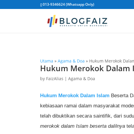
013-9346624 (Whatsapp Only)
Utama
»
Agama & Doa
»
Hukum Merokok Dalam 
Hukum Merokok Dalam Is
by
FaizAlias
|
Agama & Doa
Hukum Merokok Dalam Islam
Beserta Da
kebiasaan ramai dalam masyarakat moden 
telah dibuktikan secara saintifik, dari s
merokok dalam Islam beserta dalilnya
tel