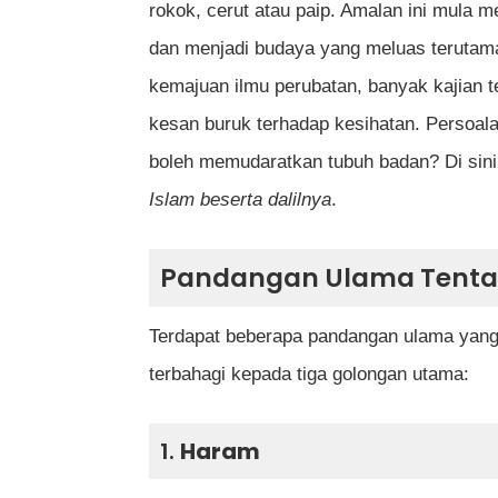
Dalil Sains yang Menyokong Pandan
rokok, cerut atau paip. Amalan ini mula 
Fatwa-Fatwa Berkenaan Merokok
dan menjadi budaya yang meluas terutama
Pandangan Ulama Terkemuka
kemajuan ilmu perubatan, banyak kajian
Kesimpulan
kesan buruk terhadap kesihatan. Persoa
Soalan Lazim (FAQ)
boleh memudaratkan tubuh badan? Di si
Adakah semua ulama sepakat meng
Islam beserta dalilnya
.
Apakah dalil utama yang digunak
Bagaimana dengan hukum merokok j
Pandangan Ulama Tenta
Adakah rokok elektronik (vape) t
Terdapat beberapa pandangan ulama yan
Apakah panduan Islam untuk berhe
terbahagi kepada tiga golongan utama:
Adakah merokok membatalkan pua
Jika saya sudah lama merokok, ad
1.
Haram
Bagaimana cara berhenti merokok 