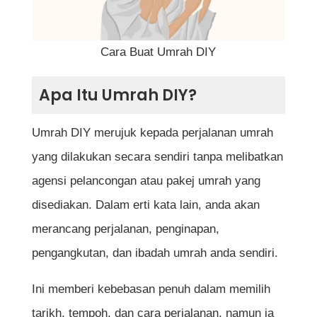
Tips Penting untuk Umrah DIY
Kelebihan Umrah DIY
Cara Buat Umrah DIY
Kesimpulan
Apa Itu Umrah DIY?
Soalan Lazim (FAQ) tentang Umrah DIY
Apakah perbezaan antara Umrah DIY dan
Umrah DIY merujuk kepada perjalanan umrah
pakej umrah?
yang dilakukan secara sendiri tanpa melibatkan
Adakah saya perlu mendapatkan visa
agensi pelancongan atau pakej umrah yang
untuk melakukan umrah DIY?
disediakan. Dalam erti kata lain, anda akan
merancang perjalanan, penginapan,
Berapa lama tempoh yang sesuai untuk
pengangkutan, dan ibadah umrah anda sendiri.
menunaikan umrah?
Adakah saya perlu membuat tempahan
Ini memberi kebebasan penuh dalam memilih
penginapan lebih awal?
tarikh, tempoh, dan cara perjalanan, namun ia