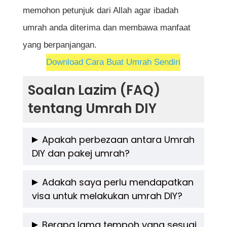
memohon petunjuk dari Allah agar ibadah
umrah anda diterima dan membawa manfaat
yang berpanjangan.
Download Cara Buat Umrah Sendiri
Soalan Lazim (FAQ)
tentang Umrah DIY
Apakah perbezaan antara Umrah
DIY dan pakej umrah?
Umrah DIY (Do-It-Yourself) merujuk kepada
Adakah saya perlu mendapatkan
visa untuk melakukan umrah DIY?
perjalanan umrah yang dilakukan sendiri
tanpa menggunakan khidmat agensi
Ya, anda perlu memohon visa umrah untuk
Berapa lama tempoh yang sesuai