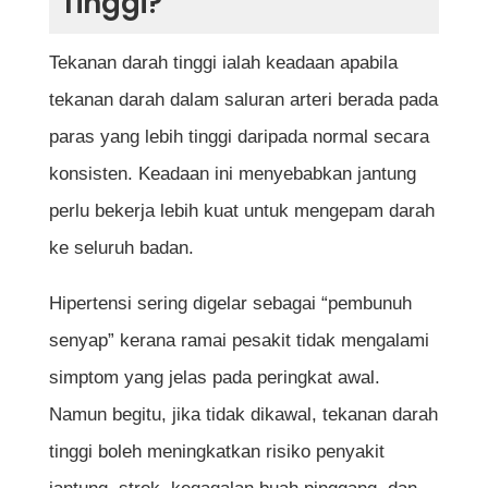
Tinggi?
8. Makanan Ringan Berperisa
9. Mee Segera
Tekanan darah tinggi ialah keadaan apabila
10. Makanan Manis dan Pencuci Mulut
tekanan darah dalam saluran arteri berada pada
Tanda-Tanda Tekanan Darah Tinggi
paras yang lebih tinggi daripada normal secara
7 Cara Mengurangkan Risiko Tekanan
konsisten. Keadaan ini menyebabkan jantung
Darah Tinggi
perlu bekerja lebih kuat untuk mengepam darah
1. Kurangkan Pengambilan Garam
ke seluruh badan.
2. Banyakkan Buah dan Sayur
Hipertensi sering digelar sebagai “pembunuh
3. Elakkan Makanan Diproses
senyap” kerana ramai pesakit tidak mengalami
4. Minum Air Secukupnya
simptom yang jelas pada peringkat awal.
5. Kekalkan Berat Badan Sihat
Namun begitu, jika tidak dikawal, tekanan darah
6. Bersenam Secara Konsisten
tinggi boleh meningkatkan risiko penyakit
7. Berhenti Merokok