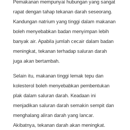
Pemakanan mempunyai hubungan yang sangat
pada orang muda?
rapat dengan tahap tekanan darah seseorang.
Adakah minuman manis boleh
Kandungan natrium yang tinggi dalam makanan
meningkatkan tekanan darah?
boleh menyebabkan badan menyimpan lebih
Berapa banyak garam yang selamat
banyak air. Apabila jumlah cecair dalam badan
diambil setiap hari?
meningkat, tekanan terhadap saluran darah
Apakah simptom tekanan darah tinggi?
juga akan bertambah.
Adakah makanan segera benar-benar
Selain itu, makanan tinggi lemak tepu dan
berbahaya untuk tekanan darah?
kolesterol boleh menyebabkan pembentukan
Bagaimana cara menurunkan tekanan
plak dalam saluran darah. Keadaan ini
darah melalui pemakanan?
menjadikan saluran darah semakin sempit dan
Adakah kopi menyebabkan tekanan
menghalang aliran darah yang lancar.
darah tinggi?
Akibatnya, tekanan darah akan meningkat.
Adakah tekanan darah tinggi boleh