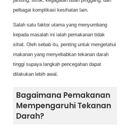
jantung, strok, kegagalan buah pinggang, dan
pelbagai komplikasi kesihatan lain.
Kepentingan Membaca Label Nutrisi
Siapa Yang Berisiko Menghidap Tekanan
Salah satu faktor utama yang menyumbang
Darah Tinggi?
kepada masalah ini ialah pemakanan tidak
Kesan Tekanan Darah Tinggi Terhadap
sihat. Oleh sebab itu, penting untuk mengetahui
Kesihatan
makanan yang menyebabkan tekanan darah
Kesimpulan
tinggi supaya langkah pencegahan dapat
Soalan Lazim Mengenai Makanan Yang
dilakukan lebih awal.
Menyebabkan Tekanan Darah Tinggi
Apakah makanan yang menyebabkan
Bagaimana Pemakanan
tekanan darah tinggi paling utama?
Mempengaruhi Tekanan
Adakah makanan pedas menyebabkan
Darah?
tekanan darah tinggi?
Bolehkah tekanan darah tinggi berlaku