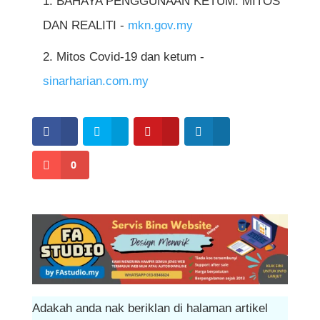
BAHAYA PENGGUNAAN KETUM: MITOS
meningkatkan risiko kesan sampingan yang
-
Senaman dan yoga
untuk mengurangkan
panjang seperti ketergantungan, masalah
DAN REALITI -
mkn.gov.my
berbahaya.
tekanan dan ketegangan otot
pencernaan, dan gangguan tidur.
Mitos Covid-19 dan ketum -
sinarharian.com.my
0
Adakah anda nak beriklan di halaman artikel