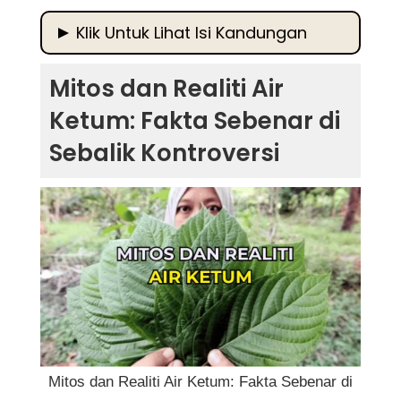
Klik Untuk Lihat Isi Kandungan
Mitos dan Realiti Air Ketum: Fakta Sebenar di
Mitos dan Realiti Air
Sebalik Kontroversi
Ketum: Fakta Sebenar di
Apa Itu Air Ketum?
Sebalik Kontroversi
Mitos dan Realiti Air Ketum
1. Mitos: Air Ketum Tiada Kesan
Sampingan dan 100% Selamat
2. Mitos: Air Ketum Sama Seperti Kopi dan
Teh
3. Mitos: Air Ketum Boleh Menyembuhkan
Semua Penyakit
Mitos dan Realiti Air Ketum: Fakta Sebenar di