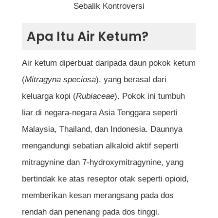
Sebalik Kontroversi
4. Mitos: Air Ketum Lebih Selamat
Daripada Ubat Tahan Sakit Farmasi
Apa Itu Air Ketum?
5. Mitos: Air Ketum Tidak Dilarang di
Air ketum diperbuat daripada daun pokok ketum
Malaysia
(
Mitragyna speciosa
), yang berasal dari
6. Mitos: Air Ketum Membantu Penagih
keluarga kopi (
Rubiaceae
). Pokok ini tumbuh
Dadah Pulih Sepenuhnya
liar di negara-negara Asia Tenggara seperti
Malaysia, Thailand, dan Indonesia. Daunnya
Kesan Penggunaan Air Ketum: Baik atau
mengandungi sebatian alkaloid aktif seperti
Buruk?
mitragynine dan 7-hydroxymitragynine, yang
Manfaat Air Ketum
bertindak ke atas reseptor otak seperti opioid,
Risiko Air Ketum
memberikan kesan merangsang pada dos
rendah dan penenang pada dos tinggi.