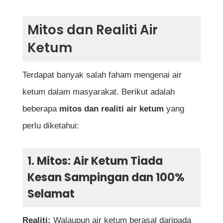
Kesimpulan
Mitos dan Realiti Air
Soalan Lazim Mengenai Mitos & Realiti Air
Ketum
Ketum
Adakah air ketum benar-benar berbahaya?
Terdapat banyak salah faham mengenai air
Apakah kesan sampingan air ketum?
ketum dalam masyarakat. Berikut adalah
beberapa
mitos dan realiti air ketum
yang
Adakah air ketum boleh menyebabkan
perlu diketahui:
ketagihan?
Adakah air ketum sama dengan dadah
1. Mitos: Air Ketum Tiada
berbahaya?
Kesan Sampingan dan 100%
Selamat
Adakah air ketum sah di Malaysia?
Adakah air ketum boleh membantu berhenti
Realiti:
Walaupun air ketum berasal daripada