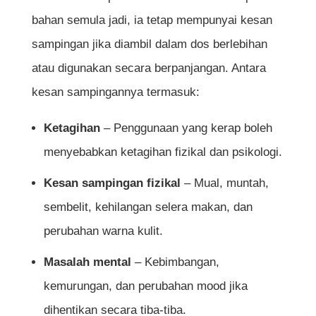
ketagihan dadah?
bahan semula jadi, ia tetap mempunyai kesan
Berapa lama kesan air ketum bertahan?
sampingan jika diambil dalam dos berlebihan
atau digunakan secara berpanjangan. Antara
Adakah terdapat alternatif yang lebih
kesan sampingannya termasuk:
selamat selain air ketum untuk melegakan
kesakitan?
Ketagihan
– Penggunaan yang kerap boleh
Adakah air ketum boleh menyebabkan
menyebabkan ketagihan fizikal dan psikologi.
kematian?
Kesan sampingan fizikal
– Mual, muntah,
Adakah air ketum boleh digunakan sebagai
sembelit, kehilangan selera makan, dan
minuman harian?
perubahan warna kulit.
Masalah mental
– Kebimbangan,
Rujukan
kemurungan, dan perubahan mood jika
dihentikan secara tiba-tiba.