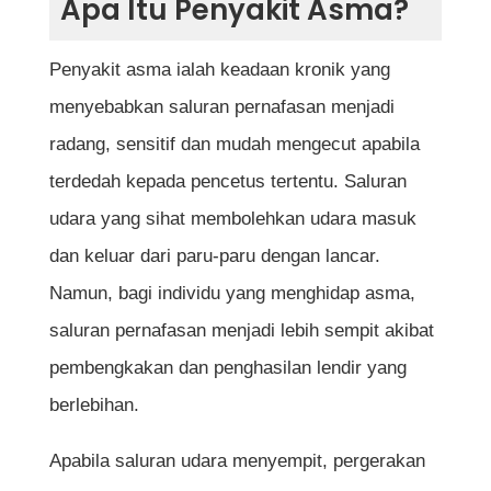
Apa Itu Penyakit Asma?
1. Sesak Nafas
2. Nafas Berbunyi (Wheezing)
Penyakit asma ialah keadaan kronik yang
3. Batuk Berpanjangan
menyebabkan saluran pernafasan menjadi
4. Rasa Sesak di Dada
radang, sensitif dan mudah mengecut apabila
5. Mudah Penat
terdedah kepada pencetus tertentu. Saluran
udara yang sihat membolehkan udara masuk
Tanda-Tanda Serangan Asma Yang Teruk
dan keluar dari paru-paru dengan lancar.
Faktor Yang Boleh Mencetuskan Serangan
Namun, bagi individu yang menghidap asma,
Asma
saluran pernafasan menjadi lebih sempit akibat
Cara Diagnosis Penyakit Asma
pembengkakan dan penghasilan lendir yang
Pemeriksaan Sejarah Kesihatan
berlebihan.
Ujian Spirometri
Apabila saluran udara menyempit, pergerakan
Ujian Alahan