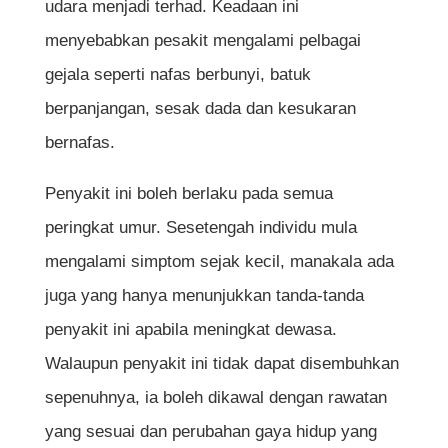
udara menjadi terhad. Keadaan ini
Cara Rawatan Penyakit Asma
menyebabkan pesakit mengalami pelbagai
1. Inhaler Pelega (Reliever)
gejala seperti nafas berbunyi, batuk
2. Inhaler Pencegah (Preventer)
berpanjangan, sesak dada dan kesukaran
3. Ubat Oral
bernafas.
4. Terapi Biologi
Penyakit ini boleh berlaku pada semua
5. Rawatan Kecemasan
peringkat umur. Sesetengah individu mula
mengalami simptom sejak kecil, manakala ada
Cara Mengawal Penyakit Asma
juga yang hanya menunjukkan tanda-tanda
Elakkan Pencetus Asma
penyakit ini apabila meningkat dewasa.
Berhenti Merokok
Walaupun penyakit ini tidak dapat disembuhkan
Kekalkan Berat Badan Sihat
sepenuhnya, ia boleh dikawal dengan rawatan
Ambil Ubat Mengikut Arahan
yang sesuai dan perubahan gaya hidup yang
Dapatkan Pemeriksaan Berkala