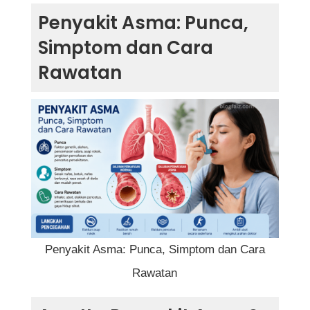
Penyakit Asma: Punca, Simptom dan Cara
Penyakit Asma: Punca,
Rawatan
Simptom dan Cara
Apa Itu Penyakit Asma?
Rawatan
Bagaimana Penyakit Asma Berlaku?
Punca Penyakit Asma
1. Faktor Keturunan
2. Alahan
3. Pencemaran Udara
4. Asap Rokok
5. Jangkitan Saluran Pernafasan
6. Faktor Persekitaran
Penyakit Asma: Punca, Simptom dan Cara
7. Aktiviti Fizikal
Rawatan
Simptom Penyakit Asma