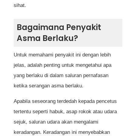
sihat.
Komplikasi Penyakit Asma
Kesimpulan
Bagaimana Penyakit
Soalan Lazim (FAQ)
Asma Berlaku?
Adakah penyakit asma boleh sembuh
sepenuhnya?
Untuk memahami penyakit ini dengan lebih
Apakah punca utama penyakit asma?
jelas, adalah penting untuk mengetahui apa
Adakah penyakit asma boleh diwarisi?
yang berlaku di dalam saluran pernafasan
Apakah simptom awal penyakit asma?
ketika serangan asma berlaku.
Adakah asma boleh menjadi penyakit
Apabila seseorang terdedah kepada pencetus
yang berbahaya?
tertentu seperti habuk, asap rokok atau udara
Bolehkah pesakit asma melakukan
sejuk, saluran udara akan mengalami
senaman?
keradangan. Keradangan ini menyebabkan