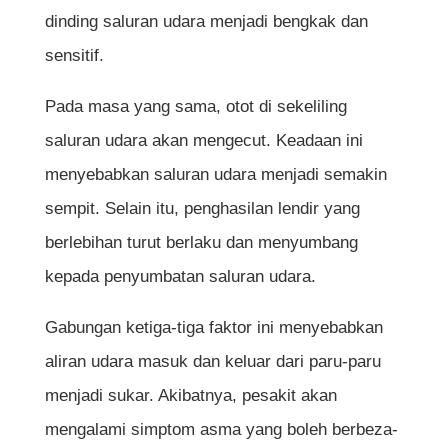
Adakah cuaca sejuk boleh mencetuskan
dinding saluran udara menjadi bengkak dan
serangan asma?
sensitif.
Apakah makanan yang perlu dielakkan
oleh pesakit asma?
Pada masa yang sama, otot di sekeliling
Adakah penggunaan inhaler setiap hari
saluran udara akan mengecut. Keadaan ini
berbahaya?
menyebabkan saluran udara menjadi semakin
Bagaimana cara mengurangkan risiko
sempit. Selain itu, penghasilan lendir yang
serangan asma?
berlebihan turut berlaku dan menyumbang
Adakah kanak-kanak boleh menghidap
kepada penyumbatan saluran udara.
penyakit asma?
Gabungan ketiga-tiga faktor ini menyebabkan
Bilakah pesakit asma perlu mendapatkan
aliran udara masuk dan keluar dari paru-paru
rawatan kecemasan?
menjadi sukar. Akibatnya, pesakit akan
mengalami simptom asma yang boleh berbeza-
Rujukan