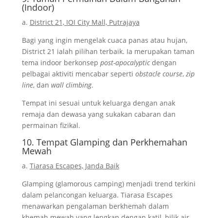
(Indoor)
a.
District 21, IOI City Mall, Putrajaya
Bagi yang ingin mengelak cuaca panas atau hujan,
District 21 ialah pilihan terbaik. Ia merupakan taman
tema indoor berkonsep
post-apocalyptic
dengan
pelbagai aktiviti mencabar seperti
obstacle course
,
zip
line
, dan
wall climbing
.
Tempat ini sesuai untuk keluarga dengan anak
remaja dan dewasa yang sukakan cabaran dan
permainan fizikal.
10. Tempat Glamping dan Perkhemahan
Mewah
a.
Tiarasa Escapes, Janda Baik
Glamping (glamorous camping) menjadi trend terkini
dalam pelancongan keluarga. Tiarasa Escapes
menawarkan pengalaman berkhemah dalam
khemah mewah yang lengkap dengan katil, bilik air