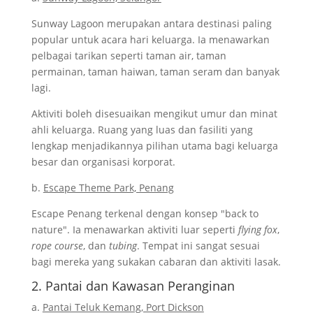
Family Day
Sunway Lagoon merupakan antara destinasi paling
Apakah kriteria penting dalam memilih
popular untuk acara hari keluarga. Ia menawarkan
tempat menarik untuk family day?
pelbagai tarikan seperti taman air, taman
Adakah terdapat tempat menarik untuk
permainan, taman haiwan, taman seram dan banyak
family day yang sesuai semasa musim hujan?
lagi.
Apakah tempat menarik untuk family day
Aktiviti boleh disesuaikan mengikut umur dan minat
yang sesuai untuk bajet rendah?
ahli keluarga. Ruang yang luas dan fasiliti yang
Berapa awal tempahan perlu dibuat untuk
lengkap menjadikannya pilihan utama bagi keluarga
tempat family day?
besar dan organisasi korporat.
Adakah perlu mengambil pakej family day
b.
Escape Theme Park, Penang
atau rancang sendiri?
Apakah aktiviti paling sesuai dijalankan
Escape Penang terkenal dengan konsep "back to
semasa family day?
nature". Ia menawarkan aktiviti luar seperti
flying fox
,
rope course
Rujukan
, dan
tubing
. Tempat ini sangat sesuai
bagi mereka yang sukakan cabaran dan aktiviti lasak.
2. Pantai dan Kawasan Peranginan
a.
Pantai Teluk Kemang, Port Dickson