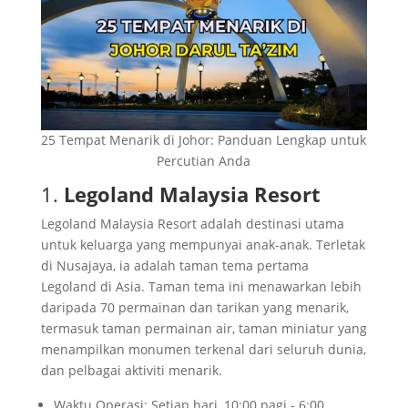
2. Desaru Coast
3. Johor Bahru Old Chinese Temple
4. Taman Negara Endau-Rompin
5. Kota Iskandar
6. Sultan Abu Bakar State Mosque
7. Puteri Harbour
25 Tempat Menarik di Johor: Panduan Lengkap untuk
8. Danga Bay
Percutian Anda
9. Gunung Ledang
1.
Legoland Malaysia Resort
10. JPO (Johor Premium Outlets)
11. Taman Mini Malaysia & Mini Asean
Legoland Malaysia Resort adalah destinasi utama
12. Desaru Fruit Farm
untuk keluarga yang mempunyai anak-anak. Terletak
13. Mersing
di Nusajaya, ia adalah taman tema pertama
14. Laman Tiga Daerah
Legoland di Asia. Taman tema ini menawarkan lebih
daripada 70 permainan dan tarikan yang menarik,
15. Taman Rekreasi Kota Tinggi
termasuk taman permainan air, taman miniatur yang
16. Zoo Johor
menampilkan monumen terkenal dari seluruh dunia,
17. Kota Tinggi Waterfalls
dan pelbagai aktiviti menarik.
18. Pantai Tanjung Balau
19. Tempat Menarik di Batu Pahat: Wet World
Waktu Operasi: Setiap hari, 10:00 pagi - 6:00