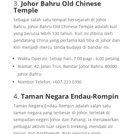
3.
Johor Bahru Old Chinese
alam semulajadi di Johor?
Temple
Adakah Johor mempunyai tempat bersejarah
Sebagai salah satu tempat bersejarah di Johor
yang menarik?
Bahru, Johor Bahru Old Chinese Temple adalah kuil
Bolehkah saya menikmati aktiviti belanja di
yang berusia lebih 100 tahun. Kuil ini dibina oleh
Johor?
pendatang China yang pertama kali tiba di Johor dan
Adakah terdapat tempat menarik untuk
kini menjadi mercu tanda budaya di bandar ini.
penggemar sukan air?
Waktu Operasi: Setiap hari, 7:00 pagi - 6:00 petang
Apakah tempat menarik untuk penggemar
Alamat: 42, Jalan Trus, Bandar Johor Bahru, 80000
sejarah dan budaya?
Johor Bahru
Apakah waktu terbaik untuk melawat Johor?
Nombor Telefon: +607-223 0390
Adakah Johor sesuai untuk percutian
keluarga?
4.
Taman Negara Endau-Rompin
Rujukan
Taman Negara Endau-Rompin adalah salah satu
taman negara yang terbesar di Johor, terletak di
sempadan negeri Johor dan Pahang. Ia menawarkan
pelbagai aktiviti luar seperti trekking, mendaki air
terjun, dan berkhemah. Bagi pencinta alam