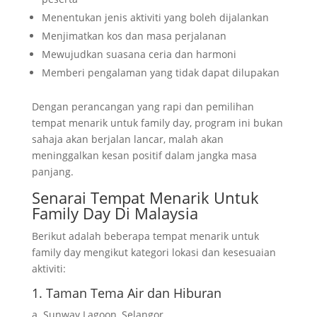
11. Taman Burung dan Haiwan Eksotik
Menentukan jenis aktiviti yang boleh dijalankan
12. Taman Pertanian dan Aktiviti DIY
Menjimatkan kos dan masa perjalanan
13. Taman Tema Edutainment
Mewujudkan suasana ceria dan harmoni
14. Resort Dengan Aktiviti Air Sungai
Memberi pengalaman yang tidak dapat dilupakan
15. Kawasan Perkelahan Air Terjun
16. Eco Park dan Taman Ekstrem
Dengan perancangan yang rapi dan pemilihan
17. Tempat Unik Bertemakan Kreatif
tempat menarik untuk family day, program ini bukan
18. Kampung Budaya dan Warisan
sahaja akan berjalan lancar, malah akan
meninggalkan kesan positif dalam jangka masa
19. Taman Permainan Mega Untuk Kanak-
panjang.
kanak
20. Taman Tropika dan Rekreasi Semula
Senarai Tempat Menarik Untuk
Family Day Di Malaysia
Jadi
Tips Memilih Tempat Menarik Untuk Family
Berikut adalah beberapa tempat menarik untuk
Day
family day mengikut kategori lokasi dan kesesuaian
Aktiviti Menarik Untuk Family Day
aktiviti:
Penutup
1. Taman Tema Air dan Hiburan
Soalan Lazim Berkaitan Tempat Menarik Untuk
a.
Sunway Lagoon, Selangor