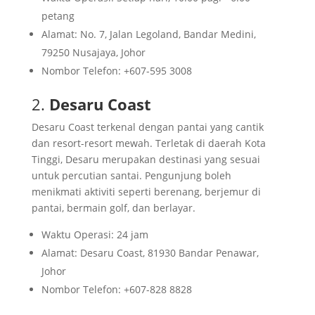
Batu Pahat Waterpark
petang
20. Taman Negara Johor Tanjung Piai
Alamat: No. 7, Jalan Legoland, Bandar Medini,
21. Sri Subramaniar Temple
79250 Nusajaya, Johor
22. Johor Zoo and Night Safari
Nombor Telefon: +607-595 3008
23. Dataran Bandaraya Johor Bahru
2.
Desaru Coast
24. Taman Negara Gunung Panti
25. Forest City
Desaru Coast terkenal dengan pantai yang cantik
dan resort-resort mewah. Terletak di daerah Kota
Kesimpulan
Tinggi, Desaru merupakan destinasi yang sesuai
Soalan Lazim (FAQ) mengenai Tempat Menarik di
untuk percutian santai. Pengunjung boleh
Johor
menikmati aktiviti seperti berenang, berjemur di
Apakah tempat menarik yang wajib
pantai, bermain golf, dan berlayar.
dikunjungi di Johor?
Waktu Operasi: 24 jam
Adakah Johor mempunyai taman tema yang
Alamat: Desaru Coast, 81930 Bandar Penawar,
sesuai untuk keluarga?
Johor
Di mana lokasi terbaik untuk menikmati
Nombor Telefon: +607-828 8828
pantai di Johor?
Apakah destinasi yang sesuai untuk pencinta