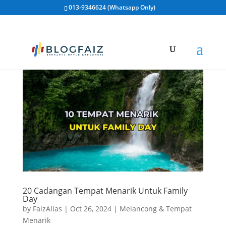
013-9346624 (Whatsapp Only)
20 Cadangan Tempat Menarik Untuk Family
Day
by
FaizAlias
|
Oct 26, 2024
|
Melancong & Tempat
Menarik