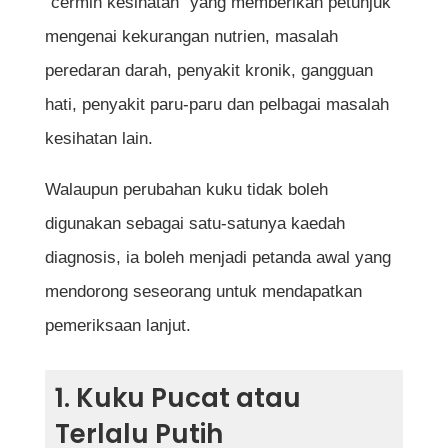
"cermin kesihatan" yang memberikan petunjuk
Adakah bintik putih pada kuku
mengenai kekurangan nutrien, masalah
menandakan kekurangan kalsium?
peredaran darah, penyakit kronik, gangguan
Mengapa kuku boleh menjadi
hati, penyakit paru-paru dan pelbagai masalah
kekuningan?
kesihatan lain.
Apakah yang dimaksudkan dengan kuku
Walaupun perubahan kuku tidak boleh
berbentuk sudu?
digunakan sebagai satu-satunya kaedah
Bilakah saya perlu berjumpa doktor
diagnosis, ia boleh menjadi petanda awal yang
kerana perubahan pada kuku?
mendorong seseorang untuk mendapatkan
Adakah kuku rapuh menunjukkan
pemeriksaan lanjut.
kekurangan vitamin?
Bolehkah penyakit jantung dikesan
1. Kuku Pucat atau
melalui perubahan pada kuku?
Terlalu Putih
Adakah garisan gelap pada kuku