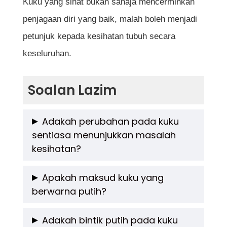
Kuku yang sihat bukan sahaja mencerminkan
penjagaan diri yang baik, malah boleh menjadi
petunjuk kepada kesihatan tubuh secara
keseluruhan.
Soalan Lazim
Adakah perubahan pada kuku
sentiasa menunjukkan masalah
kesihatan?
Tidak semestinya. Sesetengah perubahan
Apakah maksud kuku yang
berwarna putih?
pada kuku boleh berlaku akibat faktor luaran
seperti kecederaan, penggunaan bahan kimia
Kuku yang terlalu pucat atau putih boleh
Adakah bintik putih pada kuku
atau proses penuaan. Namun, perubahan