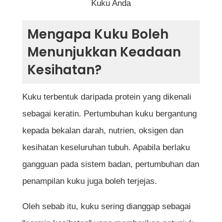
Kuku Anda
8. Kuku Clubbing (Hujung Jari Membulat)
Mengapa Kuku Boleh
9. Bintik Putih Pada Kuku
Menunjukkan Keadaan
10. Garisan Gelap Pada Kuku
Kesihatan?
Jadual Ringkasan Tanda Kesihatan Yang
Boleh Dilihat Pada Kuku
Kuku terbentuk daripada protein yang dikenali
Cara Menjaga Kesihatan Kuku
sebagai keratin. Pertumbuhan kuku bergantung
Bila Perlu Berjumpa Doktor?
kepada bekalan darah, nutrien, oksigen dan
Kesimpulan
kesihatan keseluruhan tubuh. Apabila berlaku
Soalan Lazim
gangguan pada sistem badan, pertumbuhan dan
Adakah perubahan pada kuku sentiasa
penampilan kuku juga boleh terjejas.
menunjukkan masalah kesihatan?
Apakah maksud kuku yang berwarna
Oleh sebab itu, kuku sering dianggap sebagai
putih?