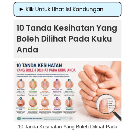
Klik Untuk Lihat Isi Kandungan
10 Tanda Kesihatan Yang Boleh Dilihat
10 Tanda Kesihatan Yang
Pada Kuku Anda
Boleh Dilihat Pada Kuku
Mengapa Kuku Boleh Menunjukkan
Anda
Keadaan Kesihatan?
1. Kuku Pucat atau Terlalu Putih
2. Kuku Kekuningan
3. Kuku Kebiruan
4. Kuku Rapuh dan Mudah Pecah
5. Garisan Melintang Pada Kuku (Beau's
Lines)
6. Kuku Berbentuk Sudu (Koilonychia)
10 Tanda Kesihatan Yang Boleh Dilihat Pada
7. Kuku Menebal dan Berubah Bentuk