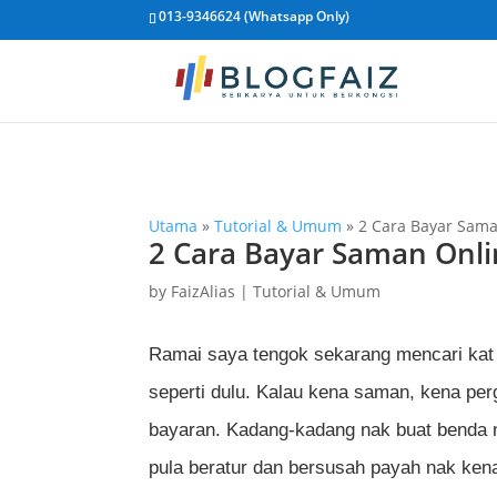
013-9346624 (Whatsapp Only)
Utama
»
Tutorial & Umum
»
2 Cara Bayar Sama
2 Cara Bayar Saman Onlin
by
FaizAlias
|
Tutorial & Umum
Ramai saya tengok sekarang mencari kat
seperti dulu. Kalau kena saman, kena perg
bayaran. Kadang-kadang nak buat benda n
pula beratur dan bersusah payah nak kena 