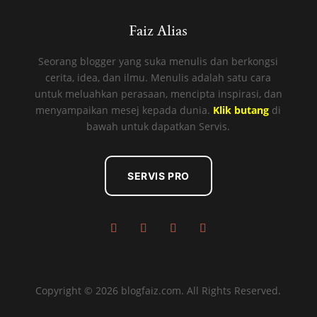
Faiz Alias
Seorang blogger yang suka menulis dan berkongsi
cerita, idea, dan ilmu. Menulis adalah satu cara
untuk meluahkan perasaan, mencipta inspirasi, dan
menyampaikan mesej kepada dunia.
Klik butang
di
bawah untuk dapatkan Servis.
SERVIS PRO
Copyright © 2026 blogfaiz.com. All Rights Reserved.