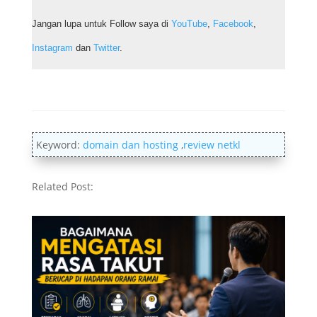
Jangan lupa untuk Follow saya di
YouTube
,
Facebook
,
Instagram
dan
Twitter
.
Keyword:
domain dan hosting
,
review netkl
Related Post: