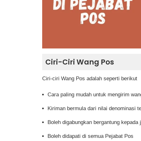
Soalan Lazim (FAQ)
Berapa lama masa yang diambil un
Adakah kiriman wang pos boleh dih
Apakah yang perlu dilakukan jika r
Ciri-Ciri Wang Pos
Bolehkah wang pos dibatalkan sele
Apakah alternatif lain selain kirim
Ciri-ciri Wang Pos adalah seperti berikut
Cara paling mudah untuk mengirim wan
Kiriman bermula dari nilai denominasi
Boleh digabungkan bergantung kepada 
Boleh didapati di semua Pejabat Pos