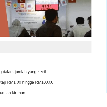
tuk kiriman wang pos sampai kepada penerima?
antar ke luar negara?
esit kiriman wang pos hilang?
pas dihantar?
an wang pos?
g dalam jumlah yang kecil
 tetap RM1.00 hingga RM100.00
jumlah kiriman