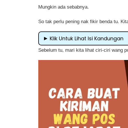
Mungkin ada sebabnya.
So tak perlu pening nak fikir benda tu. Kit
Klik Untuk Lihat Isi Kandungan
Sebelum tu, mari kita lihat ciri-ciri wang p
Ciri-Ciri Wang Pos
Dokumen Apa Perlu Di Bawa?
Kenapa Kiriman Wang Pos?
Kelebihan Kiriman Wang Pos
Yuran dan Caj
Cara Buat Kiriman Wang Pos di Peja
Penutup