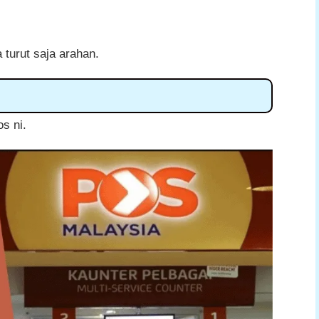
a turut saja arahan.
os ni.
bat Pos Malaysia