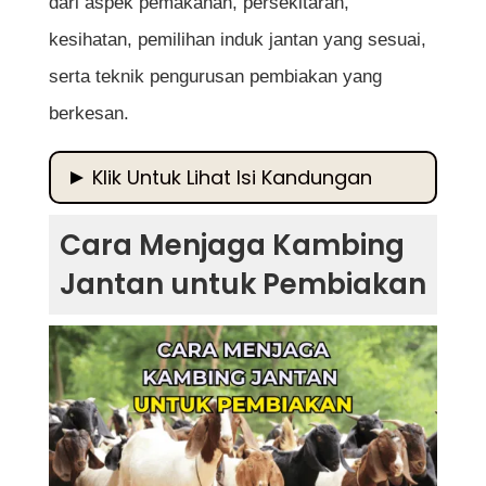
dari aspek pemakanan, persekitaran,
kesihatan, pemilihan induk jantan yang sesuai,
serta teknik pengurusan pembiakan yang
berkesan.
Klik Untuk Lihat Isi Kandungan
Cara Menjaga Kambing Jantan untuk
Cara Menjaga Kambing
Pembiakan
Jantan untuk Pembiakan
Kepentingan Kambing Jantan dalam
Pembiakan
1. Pemilihan Kambing Jantan yang Sesuai
untuk Pembiakan
a) Genetik dan Prestasi