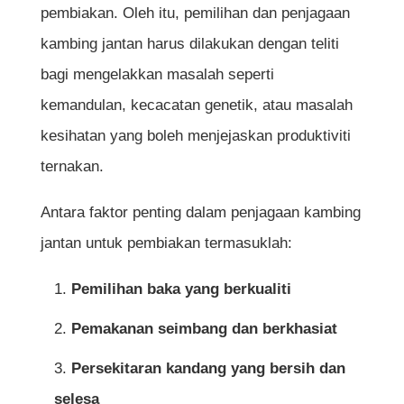
pembiakan. Oleh itu, pemilihan dan penjagaan
4. Pemeriksaan Kesihatan dan Pencegahan
kambing jantan harus dilakukan dengan teliti
Penyakit
bagi mengelakkan masalah seperti
a) Pemeriksaan Berkala
kemandulan, kecacatan genetik, atau masalah
kesihatan yang boleh menjejaskan produktiviti
b) Vaksinasi dan Rawatan
ternakan.
5. Pengurusan Pembiakan yang Efektif
Antara faktor penting dalam penjagaan kambing
a) Jadual Pembiakan
jantan untuk pembiakan termasuklah:
b) Teknik Pengawanan
Pemilihan baka yang berkualiti
Pemakanan seimbang dan berkhasiat
Kesimpulan
Persekitaran kandang yang bersih dan
Soalan Lazim (FAQ) Mengenai Cara Menjaga
selesa