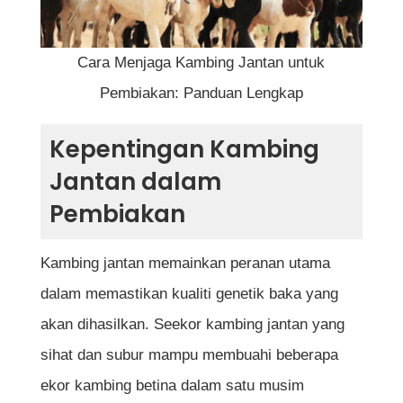
b) Bentuk Fizikal yang Sihat
c) Tingkah Laku yang Aktif
Cara Menjaga Kambing Jantan untuk
Pembiakan: Panduan Lengkap
2. Pemakanan Kambing Jantan untuk
Kepentingan Kambing
Pembiakan
Jantan dalam
a) Jenis Makanan yang Diberikan
Pembiakan
b) Jadual Pemakanan
Kambing jantan memainkan peranan utama
dalam memastikan kualiti genetik baka yang
3. Persekitaran dan Kandang Kambing Jantan
akan dihasilkan. Seekor kambing jantan yang
a) Ciri-Ciri Kandang yang Sesuai
sihat dan subur mampu membuahi beberapa
b) Ruang yang Mencukupi
ekor kambing betina dalam satu musim