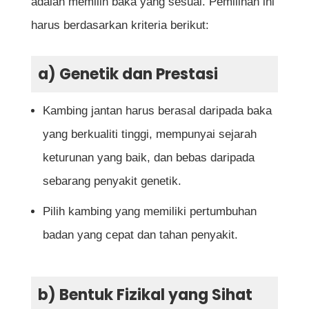
adalah memilih baka yang sesuai. Pemilihan ini
meningkatkan kesuburan kambing jantan?
harus berdasarkan kriteria berikut:
Bolehkah kambing jantan dibiarkan
a) Genetik dan Prestasi
bersama kambing betina sepanjang masa?
Apakah penyakit yang boleh menjejaskan
Kambing jantan harus berasal daripada baka
kesuburan kambing jantan?
yang berkualiti tinggi, mempunyai sejarah
Bagaimana cara mengenali kambing jantan
keturunan yang baik, dan bebas daripada
yang mempunyai genetik berkualiti tinggi?
sebarang penyakit genetik.
Bolehkah satu kandang mempunyai lebih
Pilih kambing yang memiliki pertumbuhan
daripada satu ekor kambing jantan?
badan yang cepat dan tahan penyakit.
Rujukan
b) Bentuk Fizikal yang Sihat