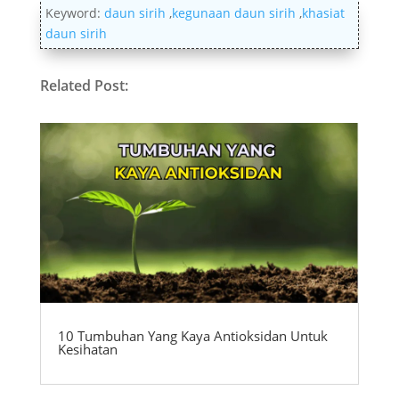
Keyword:
daun sirih
,
kegunaan daun sirih
,
khasiat
daun sirih
Related Post:
10 Tumbuhan Yang Kaya Antioksidan Untuk
Kesihatan