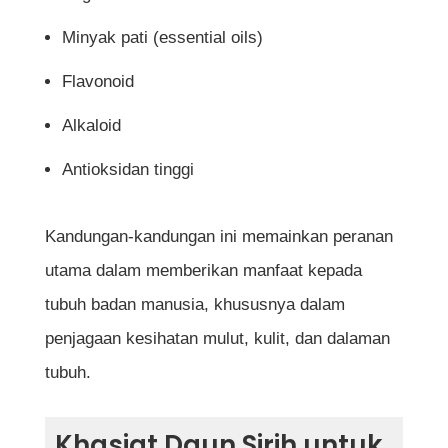
Adakah selamat menggunakan daun sirih
Minyak pati (essential oils)
untuk mencuci bahagian intim wanita?
Flavonoid
Bagaimana cara menyediakan air
Alkaloid
rebusan daun sirih?
Antioksidan tinggi
Adakah daun sirih boleh dimakan?
Bolehkah daun sirih merawat jerawat?
Kandungan-kandungan ini memainkan peranan
utama dalam memberikan manfaat kepada
Siapa yang tidak digalakkan
tubuh badan manusia, khususnya dalam
menggunakan daun sirih?
penjagaan kesihatan mulut, kulit, dan dalaman
tubuh.
Rujukan
Khasiat Daun Sirih untuk