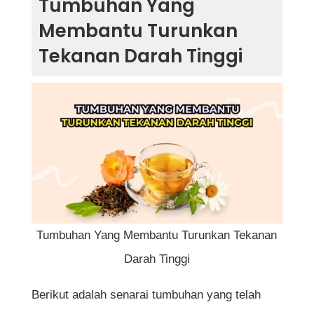
Tumbuhan Yang
Tekanan Darah Tinggi
Membantu Turunkan
1. Bawang Putih
Tekanan Darah Tinggi
2. Halia
3. Daun Pegaga
4. Daun Saderi
5. Daun Kari
6. Daun Zaitun
7. Daun Ketumbar
8. Kacang Soya
9. Daun Misai Kucing
Tumbuhan Yang Membantu Turunkan Tekanan
10. Pokok Jarum Tujuh Bilah
Darah Tinggi
Faktor Tambahan Yang Perlu Diambil Kira
Berikut adalah senarai tumbuhan yang telah