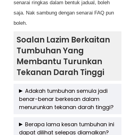
senarai ringkas dalam bentuk jadual, boleh
saja. Nak sambung dengan senarai FAQ pun
boleh.
Soalan Lazim Berkaitan
Tumbuhan Yang
Membantu Turunkan
Tekanan Darah Tinggi
Adakah tumbuhan semula jadi
benar-benar berkesan dalam
menurunkan tekanan darah tinggi?
Ya, terdapat beberapa tumbuhan yang telah
Berapa lama kesan tumbuhan ini
dapat dilihat selepas diamalkan?
terbukti melalui kajian saintifik dan