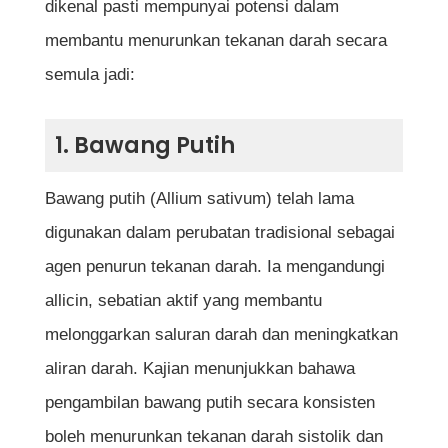
Nasihat Penting Sebelum Mengamalkan
dikenal pasti mempunyai potensi dalam
Tumbuhan Herba
membantu menurunkan tekanan darah secara
Kesimpulan
semula jadi:
Soalan Lazim Berkaitan Tumbuhan Yang
1. Bawang Putih
Membantu Turunkan Tekanan Darah Tinggi
Adakah tumbuhan semula jadi benar-
Bawang putih (Allium sativum) telah lama
benar berkesan dalam menurunkan
digunakan dalam perubatan tradisional sebagai
tekanan darah tinggi?
agen penurun tekanan darah. Ia mengandungi
Berapa lama kesan tumbuhan ini dapat
allicin, sebatian aktif yang membantu
dilihat selepas diamalkan?
melonggarkan saluran darah dan meningkatkan
Bolehkah tumbuhan ini menggantikan
aliran darah. Kajian menunjukkan bahawa
ubat tekanan darah tinggi yang diberikan
pengambilan bawang putih secara konsisten
oleh doktor?
boleh menurunkan tekanan darah sistolik dan
Adakah pengambilan berlebihan