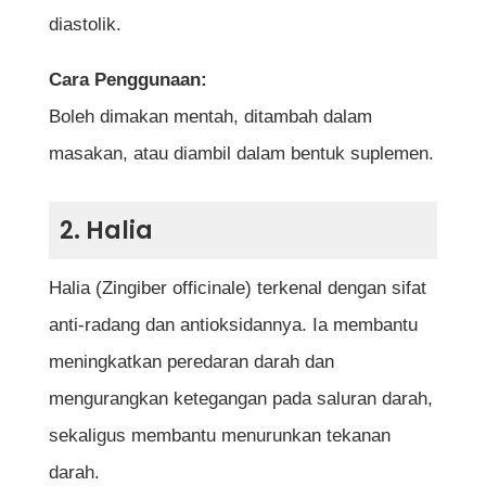
diastolik.
tumbuhan ini boleh membawa kesan
sampingan?
Cara Penggunaan:
Adakah semua orang sesuai
Boleh dimakan mentah, ditambah dalam
mengamalkan tumbuhan ini?
masakan, atau diambil dalam bentuk suplemen.
Apakah kaedah terbaik untuk mengambil
tumbuhan ini agar lebih berkesan?
2. Halia
Adakah perlu mengamalkan semua jenis
Halia (Zingiber officinale) terkenal dengan sifat
tumbuhan yang disenaraikan?
anti-radang dan antioksidannya. Ia membantu
Di mana boleh mendapatkan tumbuhan-
meningkatkan peredaran darah dan
tumbuhan ini?
mengurangkan ketegangan pada saluran darah,
Rujukan
sekaligus membantu menurunkan tekanan
darah.