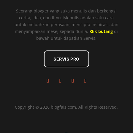
Seorang blogger yang suka menulis dan berkongsi
cerita, idea, dan ilmu. Menulis adalah satu cara
untuk meluahkan perasaan, mencipta inspirasi, dan
menyampaikan mesej kepada dunia.
Klik butang
di
bawah untuk dapatkan Servis.
SERVIS PRO
Copyright © 2026 blogfaiz.com. All Rights Reserved.