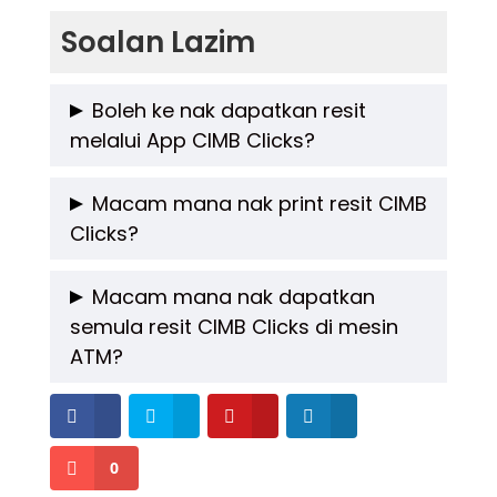
Soalan Lazim
Boleh ke nak dapatkan resit
melalui App CIMB Clicks?
Tak boleh. Korang perlu dapatkan semula
Macam mana nak print resit CIMB
Clicks?
resit hanya melalui laman web rasmi CIMB
Clicks sahaja.
Ikut tutorial yang telah saya tunjukkan dalam
Macam mana nak dapatkan
semula resit CIMB Clicks di mesin
artikel cara dapatkan resit CIMB Clicks.
ATM?
Kita tak boleh dapatkan resit atau print
semula resit di mesin ATM.
0