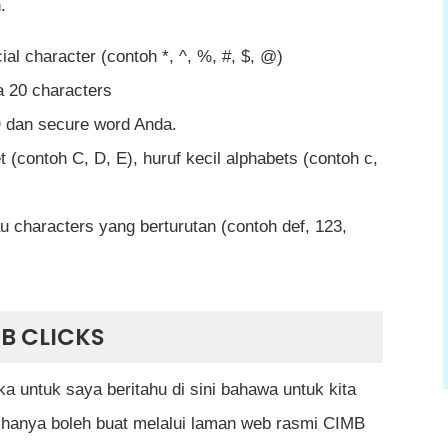
.
al character (contoh *, ^, %, #, $, @)
 20 characters
D dan secure word Anda.
 (contoh C, D, E), huruf kecil alphabets (contoh c,
 characters yang berturutan (contoh def, 123,
B CLICKS
ka untuk saya beritahu di sini bahawa untuk kita
 hanya boleh buat melalui laman web rasmi CIMB