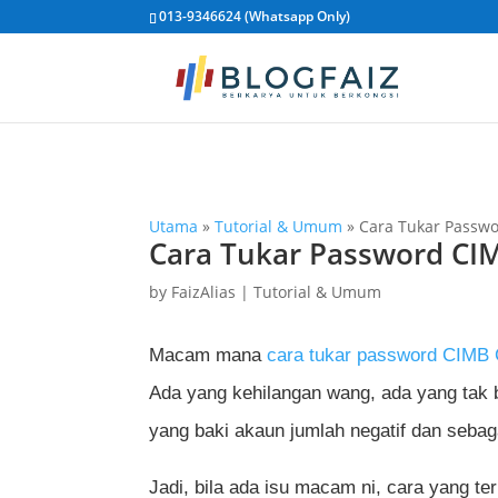
013-9346624 (Whatsapp Only)
Utama
»
Tutorial & Umum
»
Cara Tukar Passw
Cara Tukar Password CI
by
FaizAlias
|
Tutorial & Umum
Macam mana
cara tukar password CIMB 
Ada yang kehilangan wang, ada yang tak 
yang baki akaun jumlah negatif dan sebag
Jadi, bila ada isu macam ni, cara yang te