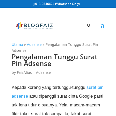
013-9346624 (Whatsapp Only)
Utama
»
Adsense
»
Pengalaman Tunggu Surat Pin
Adsense
Pengalaman Tunggu Surat
Pin Adsense
by
FaizAlias
|
Adsense
Kepada korang yang tertunggu-tunggu
surat pin
adsense
atau dipanggil surat cinta Google pasti
tak lena tidur dibuatnya. Yela, macam-macam
fikir takut surat tak sampai la, takut surat