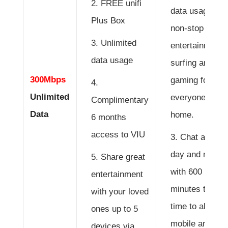
FREE unifi
data usage for
Plus Box
non-stop
Unlimited
entertainment,
data usage
surfing and
300Mbps
gaming for
Unlimited
everyone at
Complimentary
Data
home.
6 months
access to VIU
Chat all
day and night
Share great
with 600
entertainment
minutes talk
with your loved
time to all
ones up to 5
mobile and
devices via