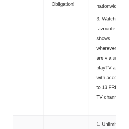
Obligation!
nationwide.
Watch your
favourite
shows
wherever you
are via unifi
playTV app
with access
to 13 FREE
TV channels.
Unlimited