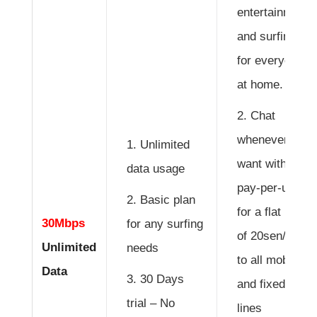
entertainment
and surfing
for everyone
at home.
Chat
whenever you
Unlimited
want with
data usage
pay-per-use
Basic plan
for a flat rate
30Mbps
for any surfing
of 20sen/min
Unlimited
needs
to all mobile
Data
30 Days
and fixed
trial – No
lines