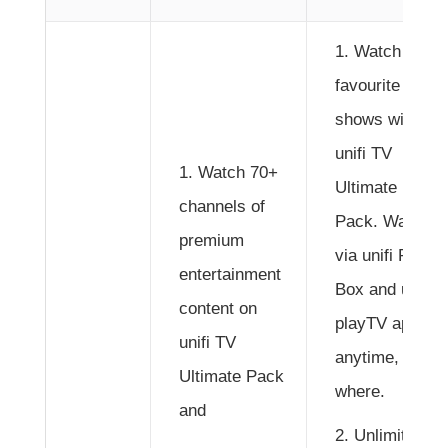
Watch your
favourite
shows with
unifi TV
Watch 70+
Ultimate
channels of
Pack. Watch
premium
via unifi Plus
entertainment
Box and unifi
content on
playTV app
unifi TV
anytime, any
Ultimate Pack
where.
and
Unlimited