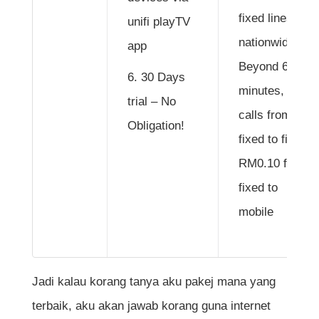
fixed lines
unifi playTV
nationwide.
app
Beyond 600
30 Days
minutes, free
trial – No
calls from
Obligation!
fixed to fixed.
RM0.10 from
fixed to
mobile
Jadi kalau korang tanya aku pakej mana yang
terbaik, aku akan jawab korang guna internet