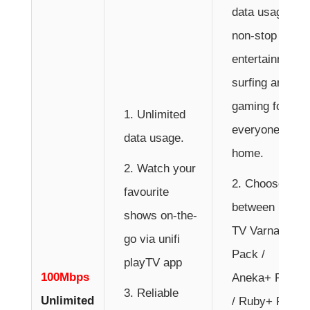
data usage for
non-stop
entertainment,
surfing and
gaming for
Unlimited
everyone at
data usage.
home.
Watch your
Choose
favourite
between unifi
shows on-the-
TV Varnam+
go via unifi
Pack /
playTV app
100Mbps
Aneka+ Pack
Reliable
Unlimited
/ Ruby+ Pack