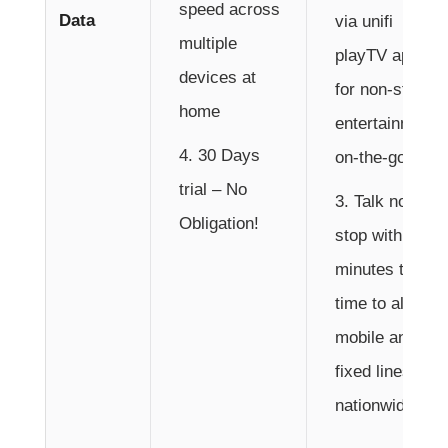
speed across
Data
via unifi
multiple
playTV app
devices at
for non-stop
home
entertainment
30 Days
on-the-go.
trial – No
Talk non-
Obligation!
stop with 600
minutes talk
time to all
mobile and
fixed lines
nationwide.