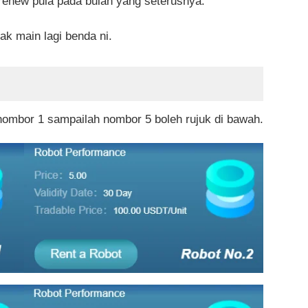
a renew pula pada bulan yang seterusnya.
ak main lagi benda ni.
 nombor 1 sampailah nombor 5 boleh rujuk di bawah.