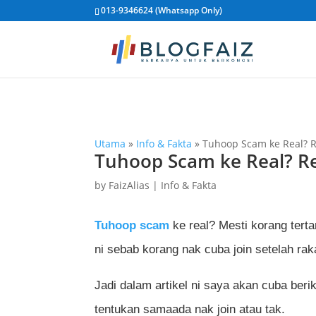
013-9346624 (Whatsapp Only)
Utama
»
Info & Fakta
»
Tuhoop Scam ke Real? 
Tuhoop Scam ke Real? R
by
FaizAlias
|
Info & Fakta
Tuhoop scam
ke real? Mesti korang terta
ni sebab korang nak cuba join setelah rak
Jadi dalam artikel ni saya akan cuba beri
tentukan samaada nak join atau tak.