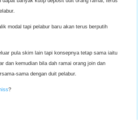
h dapat banyak kutip deposit duit orang ramai, terus
elabur.
ik modal tapi pelabur baru akan terus berputih
eluar pula skim lain tapi konsepnya tetap sama iaitu
r dan kemudian bila dah ramai orang join dan
ersama-sama dengan duit pelabur.
hiss
?