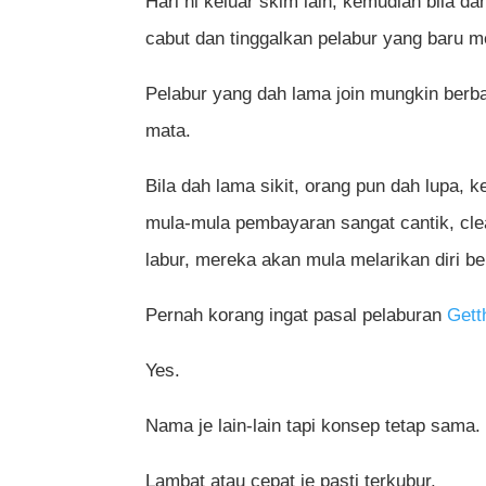
Hari ni keluar skim lain, kemudian bila da
cabut dan tinggalkan pelabur yang baru m
Pelabur yang dah lama join mungkin berbal
mata.
Bila dah lama sikit, orang pun dah lupa, k
mula-mula pembayaran sangat cantik, clea
labur, mereka akan mula melarikan diri b
Pernah korang ingat pasal pelaburan
Gett
Yes.
Nama je lain-lain tapi konsep tetap sama.
Lambat atau cepat je pasti terkubur.