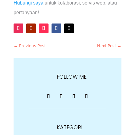
Hubungi saya
untuk kolaborasi, servis web, atau
pertanyaan!
←
Previous Post
Next Post
→
FOLLOW ME
KATEGORI